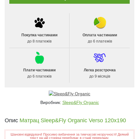
Покупка частинами
Оплата частинами
до 8 платежів
до 6 платежів
Плати частинами
Легка розстрочка
до 6 платежів
до 9 місяців
Виробник:
Sleep&Fly Organic
Опис
Матрац Sleep&Fly Organic Verso 120x190
Шановні відвідувачі! Просимо вибачення за тимчасові незручності! Деякий
текст на цій сторінці перебуває в стадії перекладу.