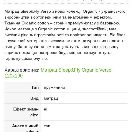
Матрац Sleep&Fly Verso з нової колекції Organic - українського
виробництва з ортопедичним та анатомічним ефектом.
Тканина Organic cotton – стрейч преміум-класу з бавовною.
Чохол матраца з Organic cotton міцний, зносостійкий, має
високий рівень гігроскопічності та повітропроникності. Bio fiber
– сучасний матеріал з високим вмістом натуральних волокон
льону. Застосування в матраці натуральних волокон льону
сприяє покращенню кровообігу, зміцненню імунітету та
гарному самопочуттю.
Характеристики
Матрац Sleep&Fly Organic Verso
120x190
Тип
пружинний
Вид
матрац
Ефект зима-
ні
літо
Анатомічний
так
ефект