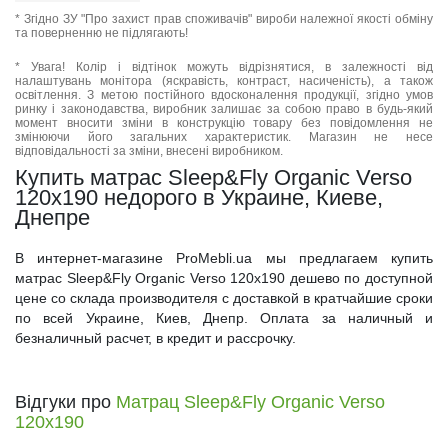
* Згідно ЗУ "Про захист прав споживачів" вироби належної якості обміну
та поверненню не підлягають!
* Увага! Колір і відтінок можуть відрізнятися, в залежності від
налаштувань монітора (яскравість, контраст, насиченість), а також
освітлення. З метою постійного вдосконалення продукції, згідно умов
ринку і законодавства, виробник залишає за собою право в будь-який
момент вносити зміни в конструкцію товару без повідомлення не
змінюючи його загальних характеристик. Магазин не несе
відповідальності за зміни, внесені виробником.
Купить матрас Sleep&Fly Organic Verso
120x190 недорого в Украине, Киеве,
Днепре
В интернет-магазине ProMebli.ua мы предлагаем купить
матрас Sleep&Fly Organic Verso 120x190 дешево по доступной
цене со склада производителя с доставкой в кратчайшие сроки
по всей Украине, Киев, Днепр. Оплата за наличный и
безналичный расчет, в кредит и рассрочку.
Відгуки про
Матрац Sleep&Fly Organic Verso
120x190