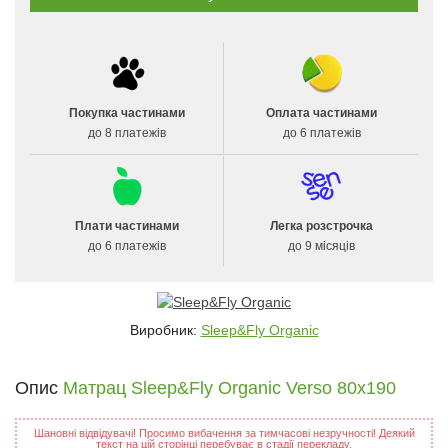
Покупка частинами
Оплата частинами
до 8 платежів
до 6 платежів
Плати частинами
Легка розстрочка
до 6 платежів
до 9 місяців
Виробник:
Sleep&Fly Organic
Опис
Матрац Sleep&Fly Organic Verso 80x190
Шановні відвідувачі! Просимо вибачення за тимчасові незручності! Деякий
текст на цій сторінці перебуває в стадії перекладу.