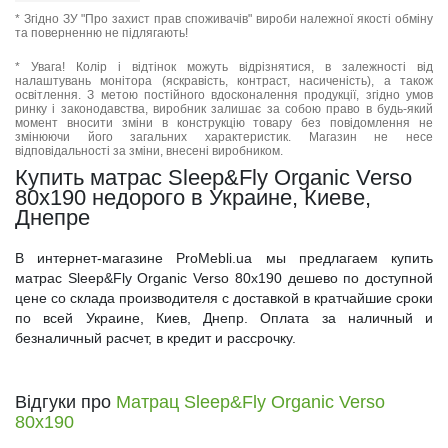
* Згідно ЗУ "Про захист прав споживачів" вироби належної якості обміну
та поверненню не підлягають!
* Увага! Колір і відтінок можуть відрізнятися, в залежності від
налаштувань монітора (яскравість, контраст, насиченість), а також
освітлення. З метою постійного вдосконалення продукції, згідно умов
ринку і законодавства, виробник залишає за собою право в будь-який
момент вносити зміни в конструкцію товару без повідомлення не
змінюючи його загальних характеристик. Магазин не несе
відповідальності за зміни, внесені виробником.
Купить матрас Sleep&Fly Organic Verso
80x190 недорого в Украине, Киеве,
Днепре
В интернет-магазине ProMebli.ua мы предлагаем купить
матрас Sleep&Fly Organic Verso 80x190 дешево по доступной
цене со склада производителя с доставкой в кратчайшие сроки
по всей Украине, Киев, Днепр. Оплата за наличный и
безналичный расчет, в кредит и рассрочку.
Відгуки про
Матрац Sleep&Fly Organic Verso
80x190