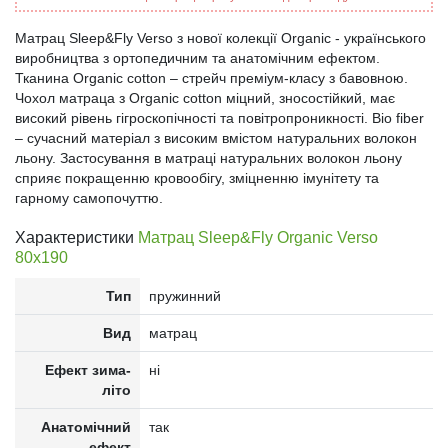
Матрац Sleep&Fly Verso з нової колекції Organic - українського
виробництва з ортопедичним та анатомічним ефектом.
Тканина Organic cotton – стрейч преміум-класу з бавовною.
Чохол матраца з Organic cotton міцний, зносостійкий, має
високий рівень гігроскопічності та повітропроникності. Bio fiber
– сучасний матеріал з високим вмістом натуральних волокон
льону. Застосування в матраці натуральних волокон льону
сприяє покращенню кровообігу, зміцненню імунітету та
гарному самопочуттю.
Характеристики
Матрац Sleep&Fly Organic Verso
80x190
Тип
пружинний
Вид
матрац
Ефект зима-
ні
літо
Анатомічний
так
ефект