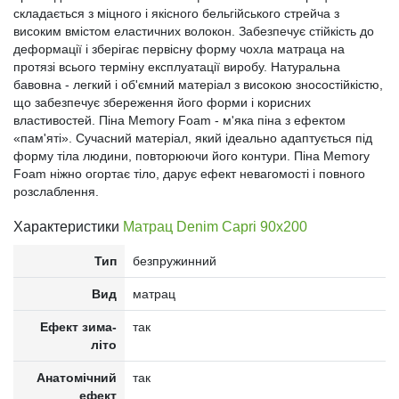
складається з міцного і якісного бельгійського стрейча з
високим вмістом еластичних волокон. Забезпечує стійкість до
деформації і зберігає первісну форму чохла матраца на
протязі всього терміну експлуатації виробу. Натуральна
бавовна - легкий і об'ємний матеріал з високою зносостійкістю,
що забезпечує збереження його форми і корисних
властивостей. Піна Memory Foam - м'яка піна з ефектом
«пам'яті». Сучасний матеріал, який ідеально адаптується під
форму тіла людини, повторюючи його контури. Піна Memory
Foam ніжно огортає тіло, дарує ефект невагомості і повного
розслаблення.
Характеристики
Матрац Denim Capri 90x200
Тип
безпружинний
Вид
матрац
Ефект зима-
так
літо
Анатомічний
так
ефект