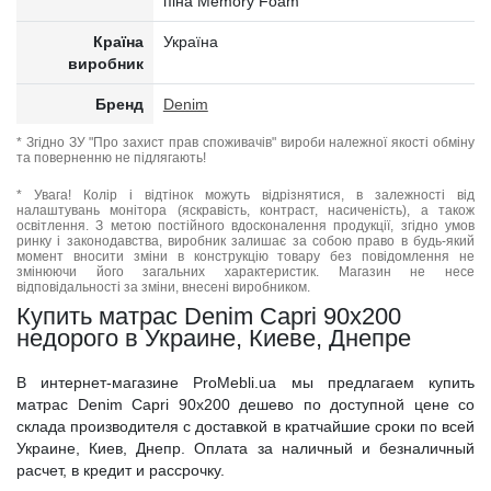
піна Memory Foam
Країна
Україна
виробник
Бренд
Denim
* Згідно ЗУ "Про захист прав споживачів" вироби належної якості обміну
та поверненню не підлягають!
* Увага! Колір і відтінок можуть відрізнятися, в залежності від
налаштувань монітора (яскравість, контраст, насиченість), а також
освітлення. З метою постійного вдосконалення продукції, згідно умов
ринку і законодавства, виробник залишає за собою право в будь-який
момент вносити зміни в конструкцію товару без повідомлення не
змінюючи його загальних характеристик. Магазин не несе
відповідальності за зміни, внесені виробником.
Купить матрас Denim Capri 90x200
недорого в Украине, Киеве, Днепре
В интернет-магазине ProMebli.ua мы предлагаем купить
матрас Denim Capri 90x200 дешево по доступной цене со
склада производителя с доставкой в кратчайшие сроки по всей
Украине, Киев, Днепр. Оплата за наличный и безналичный
расчет, в кредит и рассрочку.