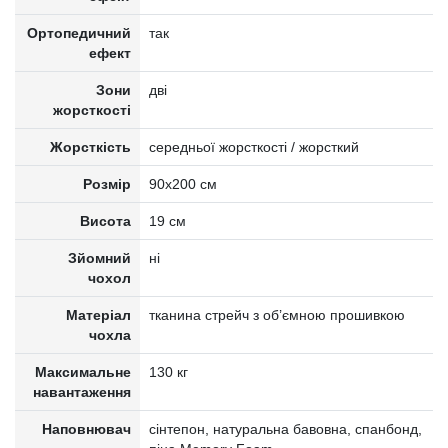
Ортопедичний
так
ефект
Зони
дві
жорсткості
Жорсткість
середньої жорсткості / жорсткий
Розмір
90x200 см
Висота
19 см
Зйомний
ні
чохол
Матеріал
тканина стрейч з об’ємною прошивкою
чохла
Максимальне
130 кг
навантаження
Наповнювач
cінтепон, натуральна бавовна, спанбонд,