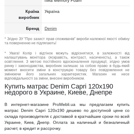
піна Memory Foam
Країна
Україна
виробник
Бренд
Denim
* Згідно ЗУ "Про захист прав споживачів" вироби належної якості обміну
та поверненню не підлягають!
* Увага! Колір і відтінок можуть відрізнятися, в залежності від
налаштувань монітора (яскравість, контраст, насиченість), а також
освітлення. З метою постійного вдосконалення продукції, згідно умов
ринку і законодавства, виробник залишає за собою право в будь-який
момент вносити зміни в конструкцію товару без повідомлення не
змінюючи його загальних характеристик. Магазин не несе
відповідальності за зміни, внесені виробником.
Купить матрас Denim Capri 120x190
недорого в Украине, Киеве, Днепре
В интернет-магазине ProMebli.ua мы предлагаем купить
матрас Denim Capri 120x190 дешево по доступной цене со
склада производителя с доставкой в кратчайшие сроки по всей
Украине, Киев, Днепр. Оплата за наличный и безналичный
расчет, в кредит и рассрочку.