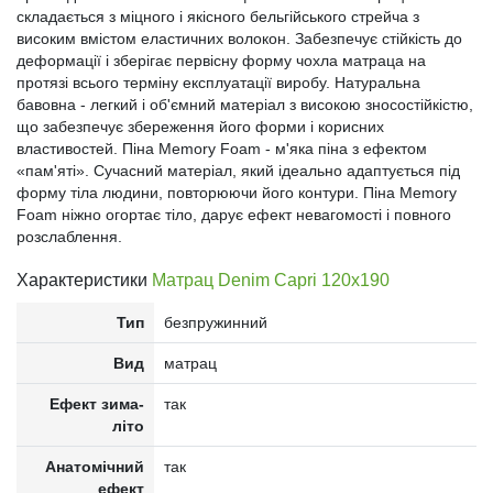
складається з міцного і якісного бельгійського стрейча з
високим вмістом еластичних волокон. Забезпечує стійкість до
деформації і зберігає первісну форму чохла матраца на
протязі всього терміну експлуатації виробу. Натуральна
бавовна - легкий і об'ємний матеріал з високою зносостійкістю,
що забезпечує збереження його форми і корисних
властивостей. Піна Memory Foam - м'яка піна з ефектом
«пам'яті». Сучасний матеріал, який ідеально адаптується під
форму тіла людини, повторюючи його контури. Піна Memory
Foam ніжно огортає тіло, дарує ефект невагомості і повного
розслаблення.
Характеристики
Матрац Denim Capri 120x190
Тип
безпружинний
Вид
матрац
Ефект зима-
так
літо
Анатомічний
так
ефект