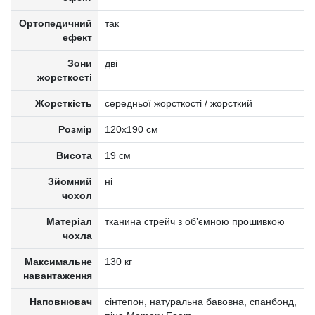
Ортопедичний
так
ефект
Зони
дві
жорсткості
Жорсткість
середньої жорсткості / жорсткий
Розмір
120x190 см
Висота
19 см
Зйомний
ні
чохол
Матеріал
тканина стрейч з об’ємною прошивкою
чохла
Максимальне
130 кг
навантаження
Наповнювач
cінтепон, натуральна бавовна, спанбонд,