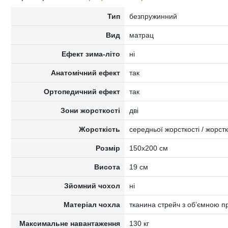
Тип
безпружинний
Вид
матрац
Ефект зима-літо
ні
Анатомічний ефект
так
Ортопедичний ефект
так
Зони жорсткості
дві
Жорсткість
середньої жорсткості / жорст
Розмір
150x200 см
Висота
19 см
Зйомний чохол
ні
Матеріал чохла
тканина стрейч з об’ємною 
Максимальне навантаження
130 кг