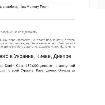
а, спанбонд, піна Memory Foam
та поверненню не підлягають!
нь монітора (яскравість, контраст, насиченість), а також
нку і законодавства, виробник залишає за собою право в
не змінюючи його загальних характеристик. Магазин не
ого в Украине, Киеве, Днепре
рас Denim Capri 150x200 дешево по доступной
оки по всей Украине, Киев, Днепр. Оплата за