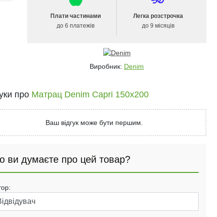
Плати частинами
Легка розстрочка
до 6 платежів
до 9 місяців
Виробник:
Denim
гуки про
Матрац Denim Capri 150x200
Ваш відгук може бути першим.
о ви думаєте про цей товар?
тор: