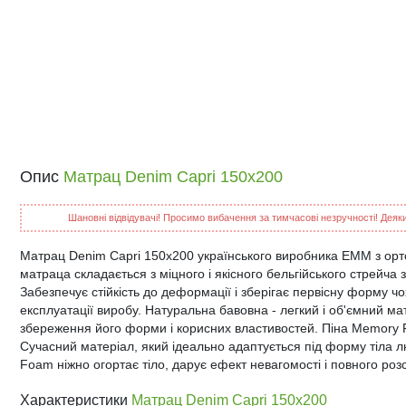
Опис
Матрац Denim Capri 150x200
Шановні відвідувачі! Просимо вибачення за тимчасові незручності! Деякий
Матрац Denim Capri 150x200 українського виробника ЕММ з ор
матраца складається з міцного і якісного бельгійського стрейча
Забезпечує стійкість до деформації і зберігає первісну форму ч
експлуатації виробу. Натуральна бавовна - легкий і об'ємний ма
збереження його форми і корисних властивостей. Піна Memory F
Сучасний матеріал, який ідеально адаптується під форму тіла 
Foam ніжно огортає тіло, дарує ефект невагомості і повного ро
Характеристики
Матрац Denim Capri 150x200