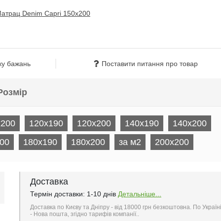
ку бажань
Поставити питання про товар
Розмір
x200
120x190
120x200
140x190
140x200
00
180x190
180x200
за м2
200x200
Доставка
Термін доставки: 1-10 днів
Детальніше...
Доставка по Києву та Дніпру - від 18000 грн безкоштовна. По Україн
- Нова пошта, згідно тарифів компанії..