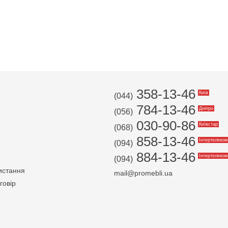
358-13-46
Київ
(044)
784-13-46
Дніпро
(056)
030-90-86
Київстар
(068)
858-13-46
Інтертелеком
(094)
884-13-46
Інтертелеком
(094)
истання
mail@promebli.ua
говір