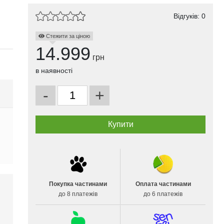
Відгуків: 0
Стежити за ціною
14.999
грн
в наявності
-
+
Покупка частинами
Оплата частинами
до 8 платежів
до 6 платежів
і