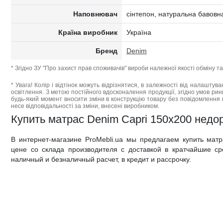
Наповнювач
cінтепон, натуральна бавовн
Країна виробник
Україна
Бренд
Denim
* Згідно ЗУ "Про захист прав споживачів" вироби належної якості обміну 
* Увага! Колір і відтінок можуть відрізнятися, в залежності від налаштува
освітлення. З метою постійного вдосконалення продукції, згідно умов ри
будь-який момент вносити зміни в конструкцію товару без повідомлення 
несе відповідальності за зміни, внесені виробником.
Купить матрас Denim Capri 150x200 недор
В интернет-магазине ProMebli.ua мы предлагаем купить мат
цене со склада производителя с доставкой в кратчайшие ср
наличный и безналичный расчет, в кредит и рассрочку.