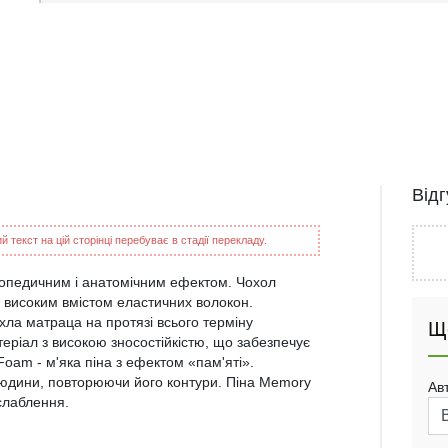
Від
 текст на цій сторінці перебуває в стадії перекладу.
топедичним і анатомічним ефектом. Чохол
 з високим вмістом еластичних волокон.
охла матраца на протязі всього терміну
Щ
теріал з високою зносостійкістю, що забезпечує
oam - м'яка піна з ефектом «пам'яті».
людини, повторюючи його контури. Піна Memory
Ав
зслаблення.