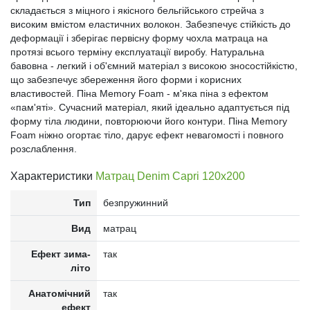
складається з міцного і якісного бельгійського стрейча з
високим вмістом еластичних волокон. Забезпечує стійкість до
деформації і зберігає первісну форму чохла матраца на
протязі всього терміну експлуатації виробу. Натуральна
бавовна - легкий і об'ємний матеріал з високою зносостійкістю,
що забезпечує збереження його форми і корисних
властивостей. Піна Memory Foam - м'яка піна з ефектом
«пам'яті». Сучасний матеріал, який ідеально адаптується під
форму тіла людини, повторюючи його контури. Піна Memory
Foam ніжно огортає тіло, дарує ефект невагомості і повного
розслаблення.
Характеристики
Матрац Denim Capri 120x200
Тип
безпружинний
Вид
матрац
Ефект зима-
так
літо
Анатомічний
так
ефект