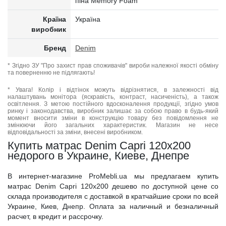
піна Memory Foam
Країна
Україна
виробник
Бренд
Denim
* Згідно ЗУ "Про захист прав споживачів" вироби належної якості обміну
та поверненню не підлягають!
* Увага! Колір і відтінок можуть відрізнятися, в залежності від
налаштувань монітора (яскравість, контраст, насиченість), а також
освітлення. З метою постійного вдосконалення продукції, згідно умов
ринку і законодавства, виробник залишає за собою право в будь-який
момент вносити зміни в конструкцію товару без повідомлення не
змінюючи його загальних характеристик. Магазин не несе
відповідальності за зміни, внесені виробником.
Купить матрас Denim Capri 120x200
недорого в Украине, Киеве, Днепре
В интернет-магазине ProMebli.ua мы предлагаем купить
матрас Denim Capri 120x200 дешево по доступной цене со
склада производителя с доставкой в кратчайшие сроки по всей
Украине, Киев, Днепр. Оплата за наличный и безналичный
расчет, в кредит и рассрочку.