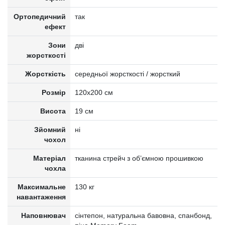
Ортопедичний
так
ефект
Зони
дві
жорсткості
Жорсткість
середньої жорсткості / жорсткий
Розмір
120x200 см
Висота
19 см
Зйомний
ні
чохол
Матеріал
тканина стрейч з об’ємною прошивкою
чохла
Максимальне
130 кг
навантаження
Наповнювач
cінтепон, натуральна бавовна, спанбонд,