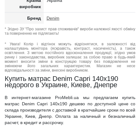
Країна
Україна
виробник
Бренд
Denim
* Згідно ЗУ "Про захист прав споживачів" вироби належної якості обміну
та поверненню не підлягають!
* Увага! Колір і відтінок можуть відрізнятися, в залежності від
налаштувань монітора (яскравість, контраст, насиченість), а також
освітлення. З метою постійного вдосконалення продукції, згідно умов
ринку і законодавства, виробник залишає за собою право в будь-який
момент вносити зміни в конструкцію товару без повідомлення не
змінюючи його загальних характеристик. Магазин не несе
відповідальності за зміни, внесені виробником.
Купить матрас Denim Capri 140x190
недорого в Украине, Киеве, Днепре
В интернет-магазине ProMebli.ua мы предлагаем купить
матрас Denim Capri 140x190 дешево по доступной цене со
склада производителя с доставкой в кратчайшие сроки по всей
Украине, Киев, Днепр. Оплата за наличный и безналичный
расчет, в кредит и рассрочку.