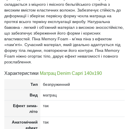
складається з міцного і якісного бельгійського стрейча з
високим вмістом еластичних волокон. Забезпечує стійкість до
деформації і зберігає первісну форму чохла матраца на
протязі всього терміну експлуатації виробу. Натуральна
бавовна - легкий і об'ємний матеріал з високою зносостійкістю,
що забезпечує збереження його форми і корисних
властивостей. Піна Memory Foam - м'яка піна з ефектом
«пам'яті». Сучасний матеріал, який ідеально адаптується під
форму тіла людини, повторюючи його контури. Піна Memory
Foam ніжно огортає тіло, дарує ефект невагомості і повного
розслаблення.
Характеристики
Матрац Denim Capri 140x190
Тип
безпружинний
Вид
матрац
Ефект зима-
так
літо
Анатомічний
так
ефект