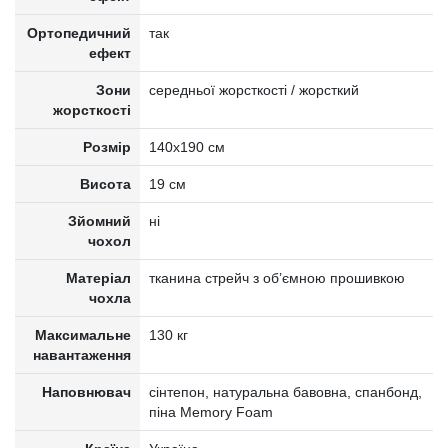
Ортопедичний
так
ефект
Зони
середньої жорсткості / жорсткий
жорсткості
Розмір
140x190 см
Висота
19 см
Зйомний
ні
чохол
Матеріал
тканина стрейч з об’ємною прошивкою
чохла
Максимальне
130 кг
навантаження
Наповнювач
cінтепон, натуральна бавовна, спанбонд,
піна Memory Foam