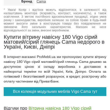
Бренд
Cama
* Увага! Колір і відтінок можуть відрізнятися, в залежності від
налаштувань монітора (яскравість, контраст, насиченість), а також
освітлення. З метою постійного вдосконалення продукції, згідно умов
ринку і законодавства, виробник залишає за собою право в будь-який
момент вносити зміни в конструкцію товару без повідомлення не
змінюючи його загальних характеристик. Магазин не несе
відповідальності за зміни, внесені виробником.
Купити вітрину навісну 180 Vigo сірий
матовий/сірий глянець Cama недорого в
Україні, Києві, Дніпрі
В інтернет-магазині ProMebli.ua ми пропонуємо купити вітрину
навісну 180 Vigo сірий матовий/сірий глянець Cama дешево за
доступною ціною зі складу виробника з доставкою в
найкоротші терміни по всій Україні, Київ, Дніпро. Оплата за
готівковий і безготівковий розрахунок, в кредит, розстрочку або
оплату частинами від ПриватБанк.
Вся колекція модульних меблів Vigo Cama тут
Відгуки про
Вітрина навісна 180 Vigo сірий