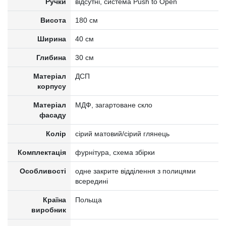
Ручки
відсутні, система Push to Open
Висота
180 см
Ширина
40 см
Глибина
30 см
Матеріал
ДСП
корпусу
Матеріал
МДФ, загартоване скло
фасаду
Колір
сірий матовий/сірий глянець
Комплектація
фурнітура, схема збірки
Особливості
одне закрите відділення з полицями
всередині
Країна
Польща
виробник