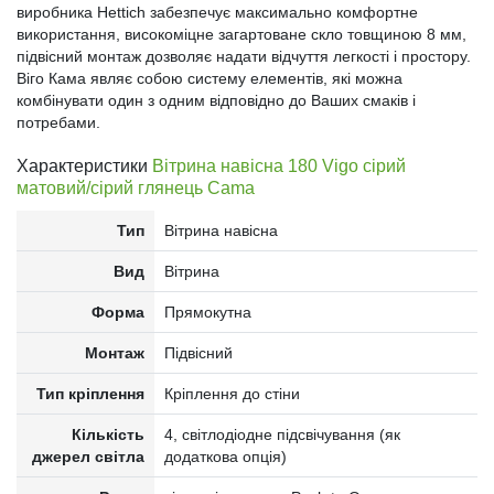
виробника Hettich забезпечує максимально комфортне
використання, високоміцне загартоване скло товщиною 8 мм,
підвісний монтаж дозволяє надати відчуття легкості і простору.
Віго Кама являє собою систему елементів, які можна
комбінувати один з одним відповідно до Ваших смаків і
потребами.
Характеристики
Вітрина навісна 180 Vigo сірий
матовий/сірий глянець Cama
Тип
Вітрина навісна
Вид
Вітрина
Форма
Прямокутна
Монтаж
Підвісний
Тип кріплення
Кріплення до стіни
Кількість
4, світлодіодне підсвічування (як
джерел світла
додаткова опція)