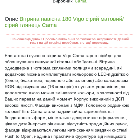
Виробник:
Cama
Опис
Вітрина навісна 180 Vigo сірий матовий/
сірий глянець Cama
Шановні відвідувачі! Просимо вибачення за тимчасові незручності! Деякий
текст на цій сторінці перебуває в стадії перекладу.
Елегантна і сучасна вітрина Vigo Cama гарно підійде для
облаштування вишуканої вітальні або їдальні. Вітрина
однодверна з чотирма скляними полицями всередині, які
додатково можна комплектувати кольоровою LED-підсвіткою
(білою, блакитною, червоною або зеленою) або кольоровим
RGB-підсвічуванням (16 кольорів) з пультом управління, за
допомогою якого можна змінювати кольори, в залежності від
Ваших переваг на даний момент. Корпус виконаний з ДСП
високої якості. Фасади виконані з МДФ. Головною родзинкою
колекції Віго Cama стали надзвичайна гармонійність і
бездоганність форм, мінімальне декоративне оформлення,
цікаве дизайнерське рішення: відсутність традиційних ручок,
фасади відкриваються легким натисканням завдяки системі
Push to Open, надійна і практична фурнітура від німецького