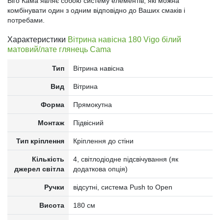
Віго Кама являє собою систему елементів, які можна
комбінувати один з одним відповідно до Ваших смаків і
потребами.
Характеристики
Вітрина навісна 180 Vigo білий
матовий/лате глянець Cama
Тип
Вітрина навісна
Вид
Вітрина
Форма
Прямокутна
Монтаж
Підвісний
Тип кріплення
Кріплення до стіни
Кількість
4, світлодіодне підсвічування (як
джерел світла
додаткова опція)
Ручки
відсутні, система Push to Open
Висота
180 см