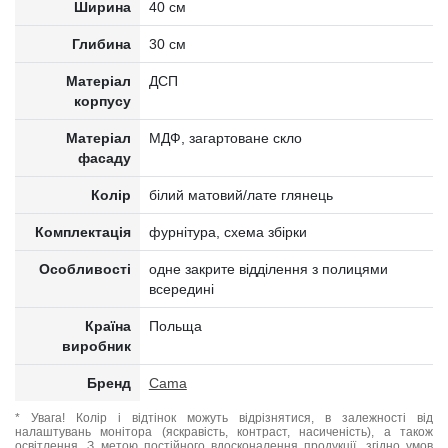
Ширина
40 см
Глибина
30 см
Матеріал
ДСП
корпусу
Матеріал
МДФ, загартоване скло
фасаду
Колір
білий матовий/лате глянець
Комплектація
фурнітура, схема збірки
Особливості
одне закрите відділення з полицями
всередині
Країна
Польща
виробник
Бренд
Cama
* Увага! Колір і відтінок можуть відрізнятися, в залежності від
налаштувань монітора (яскравість, контраст, насиченість), а також
освітлення. З метою постійного вдосконалення продукції, згідно умов