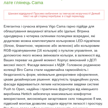
лате глянець Cama
Шановні відвідувачі! Просимо вибачення за тимчасові незручності! Деякий
текст на цій сторінці перебуває в стадії перекладу.
Елегантна і сучасна вітрина Vigo Cama гарно підійде для
облаштування вишуканої вітальні або їдальні. Вітрина
однодверна з чотирма скляними полицями всередині, які
додатково можна комплектувати кольоровою LED-підсвіткою
(білою, блакитною, червоною або зеленою) або кольоровим
RGB-підсвічуванням (16 кольорів) з пультом управління, за
допомогою якого можна змінювати кольори, в залежності від
Ваших переваг на даний момент. Корпус виконаний з ДСП
високої якості. Фасади виконані з МДФ. Головною родзинкою
колекції Віго Cama стали надзвичайна гармонійність і
бездоганність форм, мінімальне декоративне оформлення,
цікаве дизайнерське рішення: відсутність традиційних ручок,
фасади відкриваються легким натисканням завдяки системі
Push to Open, надійна і практична фурнітура від німецького
виробника Hettich забезпечує максимально комфортне
використання, високоміцне загартоване скло товщиною 8 мм,
підвісний монтаж дозволяє надати відчуття легкості і простору.