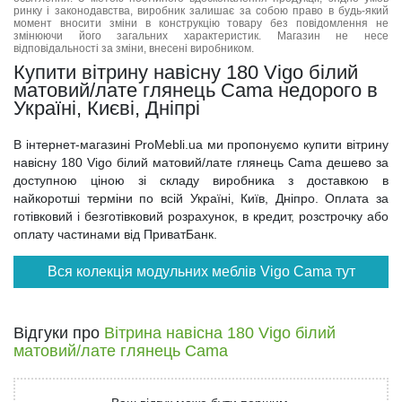
ринку і законодавства, виробник залишає за собою право в будь-який
момент вносити зміни в конструкцію товару без повідомлення не
змінюючи його загальних характеристик. Магазин не несе
відповідальності за зміни, внесені виробником.
Купити вітрину навісну 180 Vigo білий
матовий/лате глянець Cama недорого в
Україні, Києві, Дніпрі
В інтернет-магазині ProMebli.ua ми пропонуємо купити вітрину
навісну 180 Vigo білий матовий/лате глянець Cama дешево за
доступною ціною зі складу виробника з доставкою в
найкоротші терміни по всій Україні, Київ, Дніпро. Оплата за
готівковий і безготівковий розрахунок, в кредит, розстрочку або
оплату частинами від ПриватБанк.
Вся колекція модульних меблів Vigo Cama тут
Відгуки про
Вітрина навісна 180 Vigo білий
матовий/лате глянець Cama