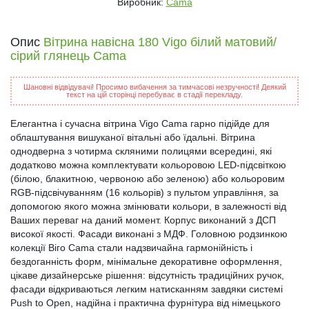
Виробник:
Cama
Опис
Вітрина навісна 180 Vigo білий матовий/
сірий глянець Cama
Шановні відвідувачі! Просимо вибачення за тимчасові незручності! Деякий
текст на цій сторінці перебуває в стадії перекладу.
Елегантна і сучасна вітрина Vigo Cama гарно підійде для
облаштування вишуканої вітальні або їдальні. Вітрина
однодверна з чотирма скляними полицями всередині, які
додатково можна комплектувати кольоровою LED-підсвіткою
(білою, блакитною, червоною або зеленою) або кольоровим
RGB-підсвічуванням (16 кольорів) з пультом управління, за
допомогою якого можна змінювати кольори, в залежності від
Ваших переваг на даний момент. Корпус виконаний з ДСП
високої якості. Фасади виконані з МДФ. Головною родзинкою
колекції Віго Cama стали надзвичайна гармонійність і
бездоганність форм, мінімальне декоративне оформлення,
цікаве дизайнерське рішення: відсутність традиційних ручок,
фасади відкриваються легким натисканням завдяки системі
Push to Open, надійна і практична фурнітура від німецького