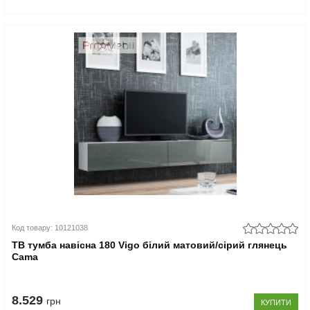
Код товару: 10121038
ТВ тумба навісна 180 Vigo білий матовий/сірий глянець
Cama
8.529
грн
КУПИТИ