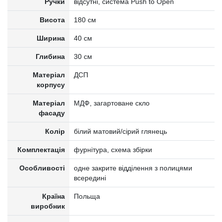
Ручки
відсутні, система Push to Open
Висота
180 см
Ширина
40 см
Глибина
30 см
Матеріал
ДСП
корпусу
Матеріал
МДФ, загартоване скло
фасаду
Колір
білий матовий/сірий глянець
Комплектація
фурнітура, схема збірки
Особливості
одне закрите відділення з полицями
всередині
Країна
Польща
виробник