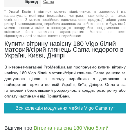
Бренд
Cama
* Увага! Колір і відтінок можуть відрізнятися, в залежності від
налаштувань монітора (яскравість, контраст, насиченість), а також
освітлення. З метою постійного вдосконалення продукції, згідно умов
ринку і законодавства, виробник залишає за собою право в будь-який
момент вносити зміни в конструкцію товару без повідомлення не
змінюючи його загальних характеристик. Магазин не несе
відповідальності за зміни, внесені виробником.
Купити вітрину навісну 180 Vigo білий
матовий/сірий глянець Cama недорого в
Україні, Києві, Дніпрі
В інтернет-магазині ProMebli.ua ми пропонуємо купити вітрину
навісну 180 Vigo білий матовий/сірий глянець Cama дешево за
доступною ціною зі складу виробника з доставкою в
найкоротші терміни по всій Україні, Київ, Дніпро. Оплата за
готівковий і безготівковий розрахунок, в кредит, розстрочку або
оплату частинами від ПриватБанк.
Вся колекція модульних меблів Vigo Cama тут
Відгуки про
Вітрина навісна 180 Vigo білий