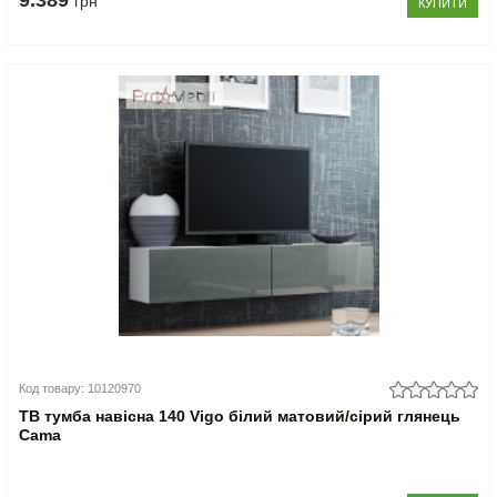
9.389
грн
КУПИТИ
Код товару: 10120970
ТВ тумба навісна 140 Vigo білий матовий/сірий глянець
Cama