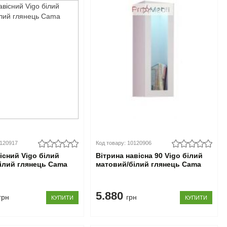
0120917
Код товару: 10120906
існий Vigo білий
Вітрина навісна 90 Vigo білий
ілий глянець Cama
матовий/білий глянець Cama
5.880
грн
грн
КУПИТИ
КУПИТИ