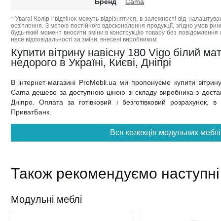
Бренд
Cama
* Увага! Колір і відтінок можуть відрізнятися, в залежності від налаштува
освітлення. З метою постійного вдосконалення продукції, згідно умов ри
будь-який момент вносити зміни в конструкцію товару без повідомлення 
несе відповідальності за зміни, внесені виробником.
Купити вітрину навісну 180 Vigo білий м
недорого в Україні, Києві, Дніпрі
В інтернет-магазині ProMebli.ua ми пропонуємо купити вітрин
Cama дешево за доступною ціною зі складу виробника з доставк
Дніпро. Оплата за готівковий і безготівковий розрахунок, в
ПриватБанк.
Вся колекція модульних меблі
Також рекомендуємо наступні
Модульні меблі