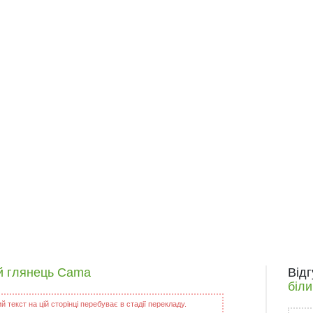
ий глянець Cama
Від
біл
 текст на цій сторінці перебуває в стадії перекладу.