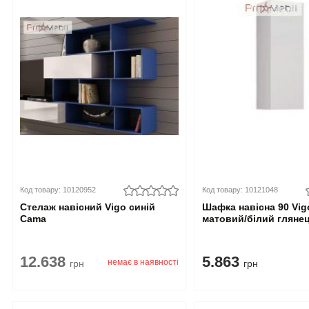
Код товару: 10120952
Код товару: 10121048
Стелаж навісний Vigo синій
Шафка навісна 90 Vig
Cama
матовий/білий гляне
12.638
5.863
немає в наявності
грн
грн