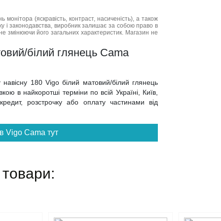
нь монітора (яскравість, контраст, насиченість), а також
нку і законодавства, виробник залишає за собою право в
не змінюючи його загальних характеристик. Магазин не
атовий/білий глянець Cama
у навісну 180 Vigo білий матовий/білий глянець
ою в найкоротші терміни по всій Україні, Київ,
 кредит, розстрочку або оплату частинами від
в Vigo Cama тут
 товари: