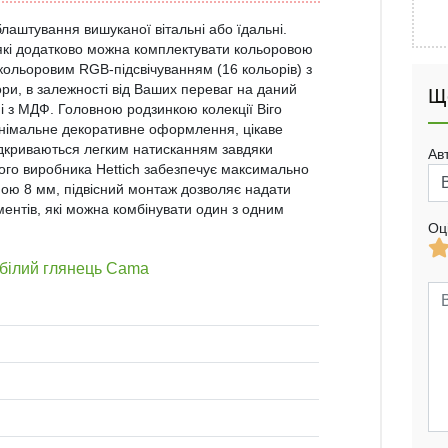
лаштування вишуканої вітальні або їдальні.
які додатково можна комплектувати кольоровою
кольоровим RGB-підсвічуванням (16 кольорів) з
ри, в залежності від Ваших переваг на даний
Щ
і з МДФ. Головною родзинкою колекції Віго
інімальне декоративне оформлення, цікаве
відкриваються легким натисканням завдяки
Ав
кого виробника Hettich забезпечує максимально
ою 8 мм, підвісний монтаж дозволяє надати
ментів, які можна комбінувати один з одним
Оц
/білий глянець Cama