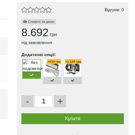
Відгуків: 0
Стежити за ціною
8.692
грн
під замовлення
Додаткові опції:
+610 грн
+1.165 грн
-
+
і