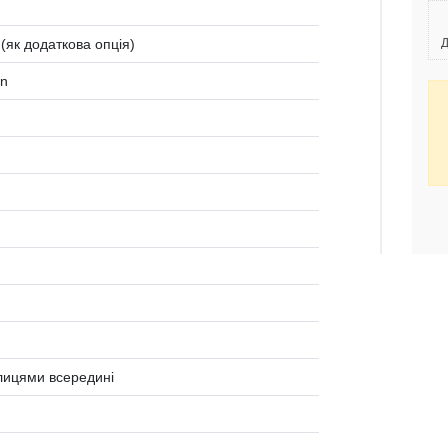
 (як додаткова опція)
Д
en
олицями всередині