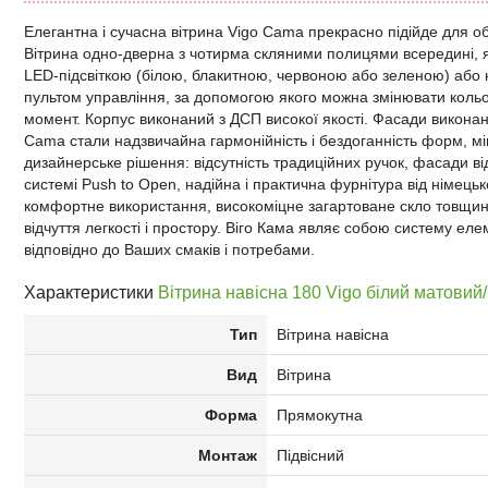
Елегантна і сучасна вітрина Vigo Cama прекрасно підійде для об
Вітрина одно-дверна з чотирма скляними полицями всередині, 
LED-підсвіткою (білою, блакитною, червоною або зеленою) або 
пультом управління, за допомогою якого можна змінювати кольо
момент. Корпус виконаний з ДСП високої якості. Фасади виконан
Cama стали надзвичайна гармонійність і бездоганність форм, м
дизайнерське рішення: відсутність традиційних ручок, фасади 
системі Push to Open, надійна і практична фурнітура від німець
комфортне використання, високоміцне загартоване скло товщин
відчуття легкості і простору. Віго Кама являє собою систему еле
відповідно до Ваших смаків і потребами.
Характеристики
Вітрина навісна 180 Vigo білий матовий
Тип
Вітрина навісна
Вид
Вітрина
Форма
Прямокутна
Монтаж
Підвісний