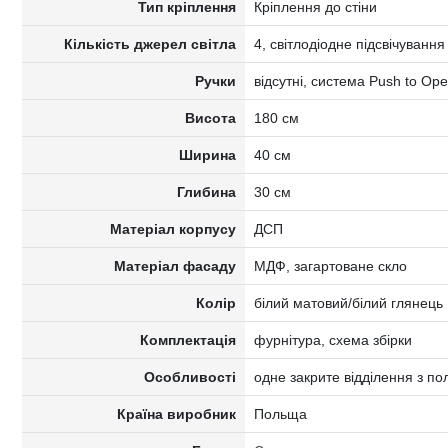
Тип кріплення
Кріплення до стіни
Кількість джерел світла
4, світлодіодне підсвічування
Ручки
відсутні, система Push to Op
Висота
180 см
Ширина
40 см
Глибина
30 см
Матеріал корпусу
ДСП
Матеріал фасаду
МДФ, загартоване скло
Колір
білий матовий/білий глянець
Комплектація
фурнітура, схема збірки
Особливості
одне закрите відділення з п
Країна виробник
Польща