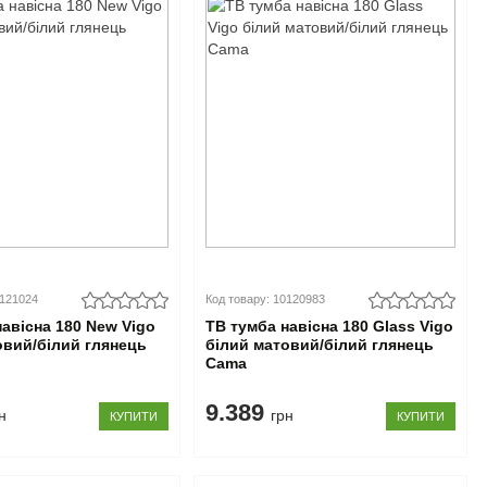
0121024
Код товару: 10120983
навісна 180 New Vigo
ТВ тумба навісна 180 Glass Vigo
овий/білий глянець
білий матовий/білий глянець
Cama
9.389
н
грн
КУПИТИ
КУПИТИ