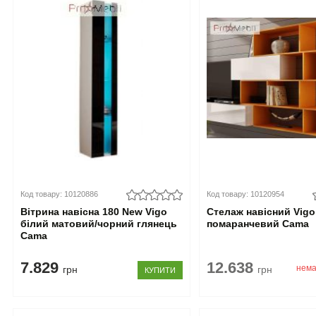
Код товару: 10120886
Код товару: 10120954
Вітрина навісна 180 New Vigo
Стелаж навісний Vigo
білий матовий/чорний глянець
помаранчевий Cama
Cama
7.829
12.638
нема
грн
грн
КУПИТИ