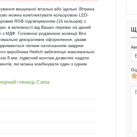
ування вишуканої вітальні або їдальні. Вітрина
тково можна комплектувати кольоровою LED-
оровим RGB-підсвічуванням (16 кольорів) з
ри, в залежності від Ваших переваг на даний
Щ
і з МДФ. Головною родзинкою колекції Віго
інімальне декоративне оформлення, цікаве
відкриваються легким натисканням завдяки
Ав
кого виробника Hettich забезпечує максимально
ою 8 мм, підвісний монтаж дозволяє надати
ментів, які можна комбінувати один з одним
Оц
й/чорний глянець Cama