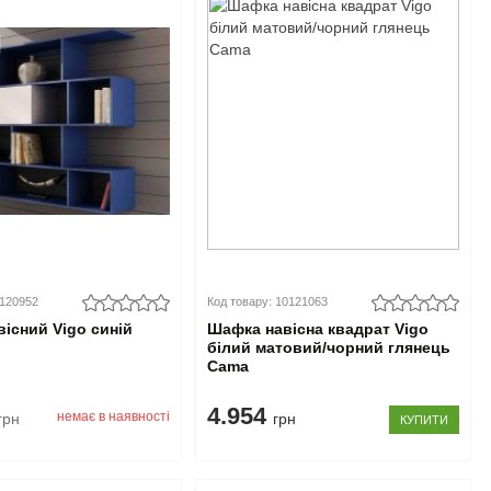
0120952
Код товару: 10121063
вісний Vigo синій
Шафка навісна квадрат Vigo
білий матовий/чорний глянець
Cama
4.954
немає в наявності
грн
грн
КУПИТИ