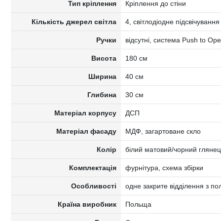
Тип кріплення
Кріплення до стіни
Кількість джерел світла
4, світлодіодне підсвічування
Ручки
відсутні, система Push to Op
Висота
180 см
Ширина
40 см
Глибина
30 см
Матеріал корпусу
ДСП
Матеріал фасаду
МДФ, загартоване скло
Колір
білий матовий/чорний глянец
Комплектація
фурнітура, схема збірки
Особливості
одне закрите відділення з п
Країна виробник
Польща