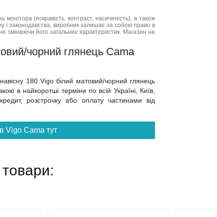
нь монітора (яскравість, контраст, насиченість), а також
нку і законодавства, виробник залишає за собою право в
не змінюючи його загальних характеристик. Магазин не
атовий/чорний глянець Cama
 навісну 180 Vigo білий матовий/чорний глянець
ою в найкоротші терміни по всій Україні, Київ,
 кредит, розстрочку або оплату частинами від
в Vigo Cama тут
 товари: