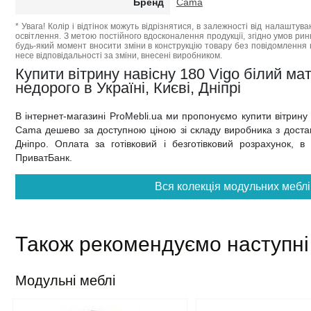
Бренд
Cama
* Увага! Колір і відтінок можуть відрізнятися, в залежності від налаштува
освітлення. З метою постійного вдосконалення продукції, згідно умов ри
будь-який момент вносити зміни в конструкцію товару без повідомлення 
несе відповідальності за зміни, внесені виробником.
Купити вітрину навісну 180 Vigo білий м
недорого в Україні, Києві, Дніпрі
В інтернет-магазині ProMebli.ua ми пропонуємо купити вітрину
Cama дешево за доступною ціною зі складу виробника з доставк
Дніпро. Оплата за готівковий і безготівковий розрахунок, в
ПриватБанк.
Вся колекція модульних меблі
Також рекомендуємо наступні
Модульні меблі