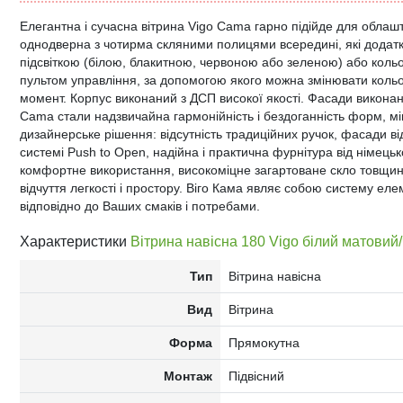
Елегантна і сучасна вітрина Vigo Cama гарно підійде для облашт
однодверна з чотирма скляними полицями всередині, які дода
підсвіткою (білою, блакитною, червоною або зеленою) або коль
пультом управління, за допомогою якого можна змінювати кольо
момент. Корпус виконаний з ДСП високої якості. Фасади виконан
Cama стали надзвичайна гармонійність і бездоганність форм, м
дизайнерське рішення: відсутність традиційних ручок, фасади 
системі Push to Open, надійна і практична фурнітура від німець
комфортне використання, високоміцне загартоване скло товщин
відчуття легкості і простору. Віго Кама являє собою систему еле
відповідно до Ваших смаків і потребами.
Характеристики
Вітрина навісна 180 Vigo білий матови
Тип
Вітрина навісна
Вид
Вітрина
Форма
Прямокутна
Монтаж
Підвісний