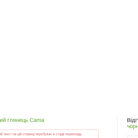
ний глянець Cama
Від
чор
 текст на цій сторінці перебуває в стадії перекладу.