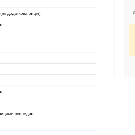
 (як додаткова опція)
Д
en
ь
олицями всередині