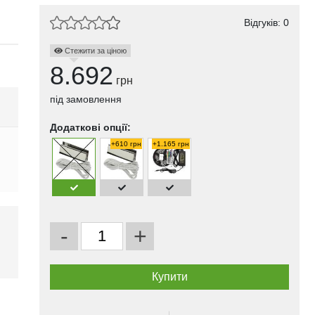
Відгуків: 0
Стежити за ціною
8.692
грн
під замовлення
Додаткові опції:
+610 грн
+1.165 грн
-
+
і