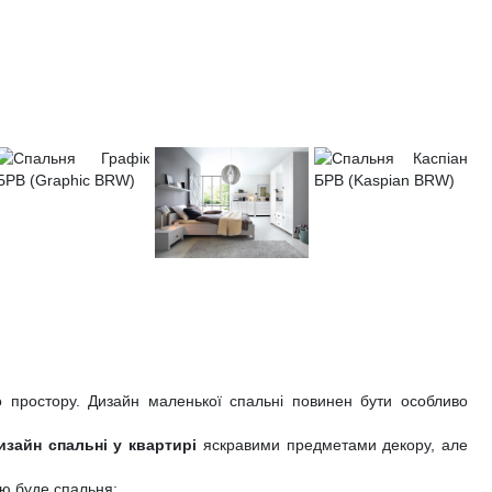
 простору. Дизайн маленької спальні повинен бути особливо
изайн спальні у квартирі
яскравими предметами декору, але
ою буде спальня;