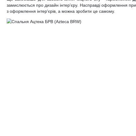
замислюється про дизайн інтер'єру. Насправді оформлення прим
Дитячі крісла та стільці
Високоглянцеві тумби для ванної кімнати
Душові піддони
Тумби офісні під техніку
з оформлення інтер'єрів, а можна зробити це самому.
Дитячі стільчики
Тумби для ванної під дерево
Унітази
Дитячі матраци
Класичні тумби у ванну
Аксесуари для ванної та туалету
Душові гарнітури