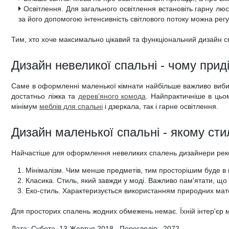
Освітлення. Для загального освітлення встановіть гарну люс
за його допомогою інтенсивність світлового потоку можна рег
Тим, хто хоче максимально цікавий та функціональний дизайн с
Дизайн невеликої спальні - чому прид
Саме в оформленні маленької кімнати найбільше важливо вибира
достатньо ліжка та
дерев’яного комода
. Найпрактичніше в цьо
мінімум
меблів для спальні
і дзеркала, так і гарне освітлення.
Дизайн маленької спальні - якому сти
Найчастіше для оформлення невеликих спалень дизайнери реко
Мінімалізм. Чим менше предметів, тим просторішим буде в кім
Класика. Стиль, який завжди у моді. Важливо пам'ятати, що 
Еко-стиль. Характеризується використанням природних матер
Для просторих спалень жодних обмежень немає. Їхній інтер'єр м
Дата: Субота, 13 Жовтня 2018 Переглядів:
2072