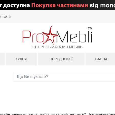
онтакти
ІНТЕРНЕТ-МАГАЗИН МЕБЛІВ
КУХНЯ
ПЕРЕДПОКОЇ
ВАННА
изайн спальні
, зручні меблі чи гарний текстиль? Приділяючи ув