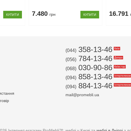
7.480
16.791
грн
КУПИТИ
КУПИТИ
358-13-46
Київ
(044)
784-13-46
Дніпро
(056)
030-90-86
Київстар
(068)
858-13-46
Інтертелеком
(094)
884-13-46
Інтертелеком
(094)
истання
mail@promebli.ua
говір
026 Інтернет-магазин ProMebli™: меблі у Києві та
меблі в Дніпрі
з д