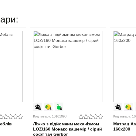
вари:
Код товару: 10101098
Код товару: 1
Меблів
Ліжко з підйомним механізмом
Матрац Ar
LOZ/160 Монако кашемір / сірий
160x200
софт тач Gerbor