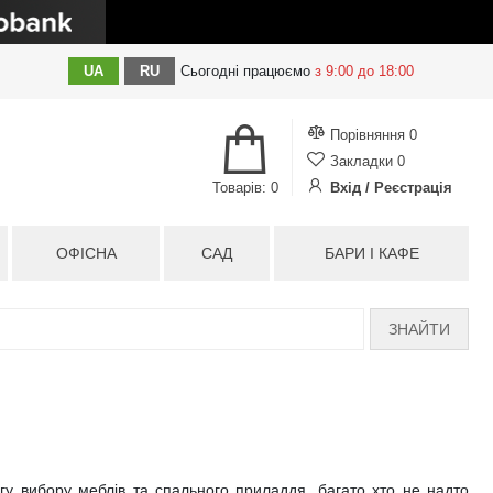
UA
RU
Сьогодні
працюємо
з 9:00 до 18:00
Порівняння
0
Закладки
0
Товарів: 0
Вхід / Реєстрація
ОФІСНА
САД
БАРИ І КАФЕ
ЗНАЙТИ
агу вибору меблів та спального приладдя, багато хто не надто