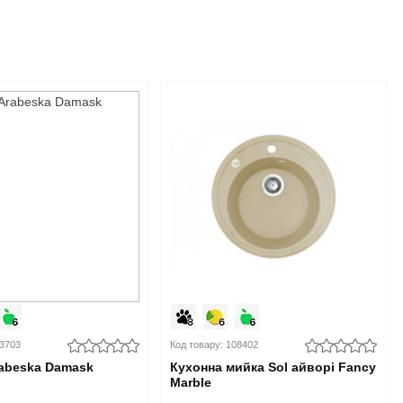
03703
Код товару: 108402
abeska Damask
Кухонна мийка Sol айворі Fancy
Marble