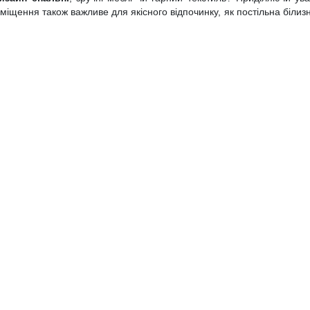
іщення також важливе для якісного відпочинку, як постільна білиз