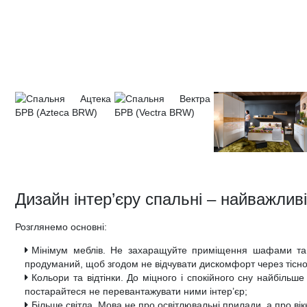
Дизайн інтер’єру спальні – найважлив
Розглянемо основні:
Мінімум меблів. Не захаращуйте приміщення шафами та 
продуманий, щоб згодом не відчувати дискомфорт через тісно
Кольори та відтінки. До міцного і спокійного сну найбільш
постарайтеся не перевантажувати ними інтер’єр;
Більше світла. Мова не про освітлювальні прилади, а про ві