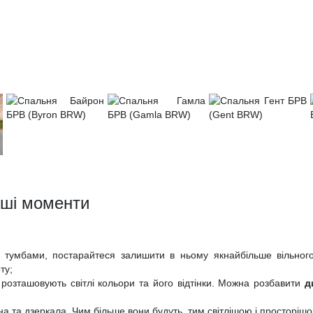
іші моменти
тумбами, постарайтеся залишити в ньому якнайбільше вільного
ту;
е розташовують світлі кольори та його відтінки. Можна розбавити
д
кна та дзеркала. Чим більше вони будуть, тим світлішою і просторіш