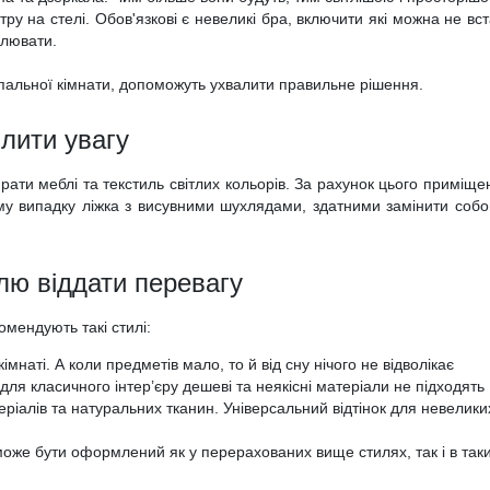
тру на стелі. Обов'язкові є невеликі бра, включити які можна не в
улювати.
пальної кімнати, допоможуть ухвалити правильне рішення.
ілити увагу
ти меблі та текстиль світлих кольорів. За рахунок цього приміщен
му випадку ліжка з висувними шухлядами, здатними замінити собою
лю віддати перевагу
мендують такі стилі:
наті. А коли предметів мало, то й від сну нічого не відволікає
для класичного інтер’єру дешеві та неякісні матеріали не підходять
іалів та натуральних тканин. Універсальний відтінок для невелики
оже бути оформлений як у перерахованих вище стилях, так і в таких