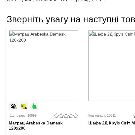
Зверніть увагу на наступні то
Код товару: 10999
Код товару: 10511
Матрац Arabeska Damask
Шафа 2Д Круїз Світ 
120x200