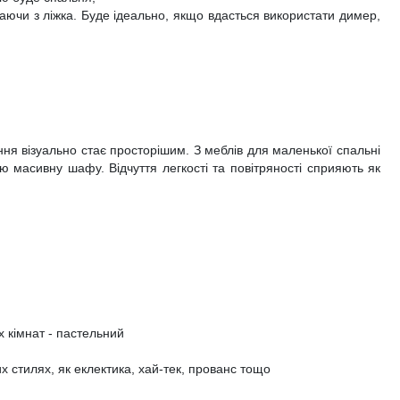
стаючи з ліжка. Буде ідеально, якщо вдасться використати димер,
ня візуально стає просторішим. З меблів для маленької спальні
 масивну шафу. Відчуття легкості та повітряності сприяють як
х кімнат - пастельний
 стилях, як еклектика, хай-тек, прованс тощо