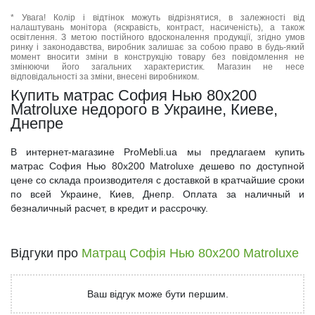
* Увага! Колір і відтінок можуть відрізнятися, в залежності від
налаштувань монітора (яскравість, контраст, насиченість), а також
освітлення. З метою постійного вдосконалення продукції, згідно умов
ринку і законодавства, виробник залишає за собою право в будь-який
момент вносити зміни в конструкцію товару без повідомлення не
змінюючи його загальних характеристик. Магазин не несе
відповідальності за зміни, внесені виробником.
Купить матрас София Нью 80x200
Matroluxe недорого в Украине, Киеве,
Днепре
В интернет-магазине ProMebli.ua мы предлагаем купить
матрас София Нью 80x200 Matroluxe дешево по доступной
цене со склада производителя с доставкой в кратчайшие сроки
по всей Украине, Киев, Днепр. Оплата за наличный и
безналичный расчет, в кредит и рассрочку.
Відгуки про
Матрац Софія Нью 80x200 Matroluxe
Ваш відгук може бути першим.