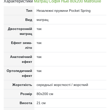
Характеристики
Матрац Софія Нью 80x200 Matroluxe
Тип
Незалежні пружини Pocket Spring
Вид
матрац
Двосторонній
так
матрац
Ефект зима-
так
літо
Анатомічний
так
ефект
Ортопедичний
так
ефект
Жорсткість
середньої жорсткості / жорсткий
Розмір
80x200 см
Висота
21 см