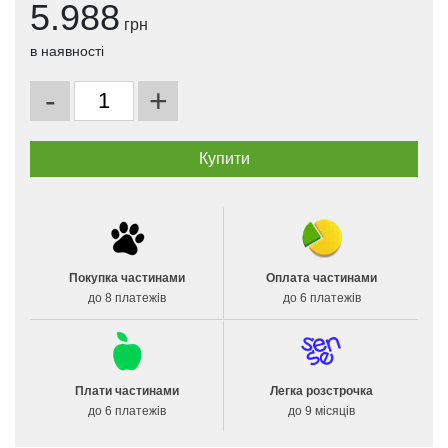
5.988
грн
в наявності
-
+
Покупка частинами
Оплата частинами
до 8 платежів
до 6 платежів
Плати частинами
Легка розстрочка
до 6 платежів
до 9 місяців