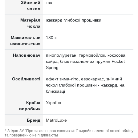
Зйомний
так
чохол
Матеріал
жаккард глибокої прошивки
чохла
Максимальне
130 кг
навантаження
Наповнювач
пінополіуретан, термовойлок, кокосова
койра, блок незалежних пружин Pocket
Spring
Особливості
ефект зима-літо, еврокаркас, знімний
чохол глибокої прошивки - жаккард, на
блискавці
Країна
Україна
виробник
Бренд
MatroLuxe
* Згідно ЗУ "Про захист прав споживачів" вироби належної якості обміну
та поверненню не підлягають!