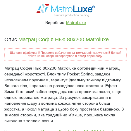
Виробник:
MatroLuxe
Опис
Матрац Софія Нью 80x200 Matroluxe
Шановні відвідувачі! Просимо вибачення за тимчасові незручності! Деякий
текст на цій сторінці перебуває в стадії перекладу.
Матрац Софія Нью 80x200 Matroluxe ортопедичний матрац
середньої жорсткості. Блок типу Pocket Spring, завдяки
незалежним пружинам, гарантує ідеальну точкову підтримку
Вашого тіла, і правильно розподіляє навантаження. Ефект
Зима-Літо, який забезпечує додаткова прошивка чохла, є ще
однією перевагою матраца. За рахунок використання в
наповненні шару з волокна кокоса літня сторона більш
жорстка, а чохол матраца з цього боку простеган бавовною. З
зимової сторони, яка традиційно м'якше, прошивка чохла
виконана з теплою вовни.