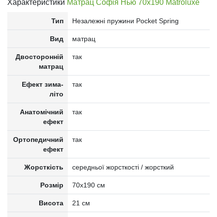
Характеристики
Матрац Софія Нью 70x190 Matroluxe
Тип
Незалежні пружини Pocket Spring
Вид
матрац
Двосторонній
так
матрац
Ефект зима-
так
літо
Анатомічний
так
ефект
Ортопедичний
так
ефект
Жорсткість
середньої жорсткості / жорсткий
Розмір
70x190 см
Висота
21 см