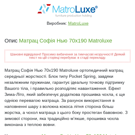
Виробник:
MatroLuxe
Опис
Матрац Софія Нью 70x190 Matroluxe
Шановні відвідувачі! Просимо вибачення за тимчасові незручності! Деякий
текст на цій сторінці перебуває в стадії перекладу.
Матрац Софія Нью 70x190 Matroluxe ортопедичний матрац
середньої жорсткості. Блок типу Pocket Spring, завдяки
незалежним пружинам, гарантує ідеальну точкову підтримку
Вашого тіла, і правильно розподіляє навантаження. Ефект
Зима-Літо, який забезпечує додаткова прошивка чохла, є ще
однією перевагою матраца. За рахунок використання в
наповненні шару з волокна кокоса літня сторона більш
жорстка, а чохол матраца з цього боку простеган бавовною. З
зимової сторони, яка традиційно м'якше, прошивка чохла
виконана з теплою вовни.