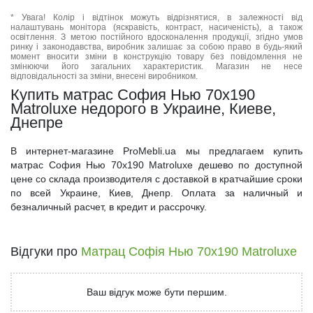
* Увага! Колір і відтінок можуть відрізнятися, в залежності від
налаштувань монітора (яскравість, контраст, насиченість), а також
освітлення. З метою постійного вдосконалення продукції, згідно умов
ринку і законодавства, виробник залишає за собою право в будь-який
момент вносити зміни в конструкцію товару без повідомлення не
змінюючи його загальних характеристик. Магазин не несе
відповідальності за зміни, внесені виробником.
Купить матрас София Нью 70x190
Matroluxe недорого в Украине, Киеве,
Днепре
В интернет-магазине ProMebli.ua мы предлагаем купить
матрас София Нью 70x190 Matroluxe дешево по доступной
цене со склада производителя с доставкой в кратчайшие сроки
по всей Украине, Киев, Днепр. Оплата за наличный и
безналичный расчет, в кредит и рассрочку.
Відгуки про
Матрац Софія Нью 70x190 Matroluxe
Ваш відгук може бути першим.