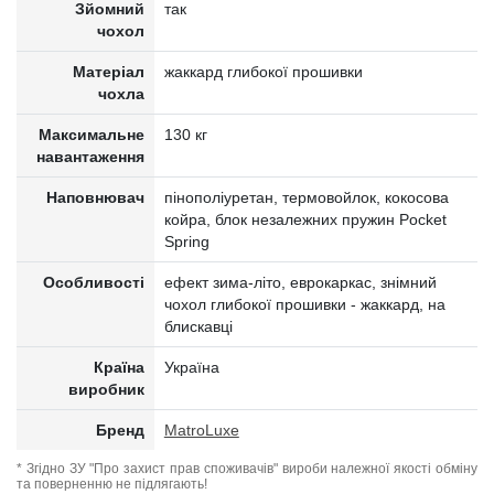
Зйомний
так
чохол
Матеріал
жаккард глибокої прошивки
чохла
Максимальне
130 кг
навантаження
Наповнювач
пінополіуретан, термовойлок, кокосова
койра, блок незалежних пружин Pocket
Spring
Особливості
ефект зима-літо, еврокаркас, знімний
чохол глибокої прошивки - жаккард, на
блискавці
Країна
Україна
виробник
Бренд
MatroLuxe
* Згідно ЗУ "Про захист прав споживачів" вироби належної якості обміну
та поверненню не підлягають!