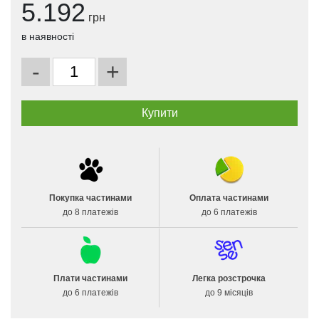
5.192
грн
в наявності
-
+
Покупка частинами
Оплата частинами
до 8 платежів
до 6 платежів
Плати частинами
Легка розстрочка
до 6 платежів
до 9 місяців