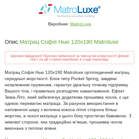
Виробник:
MatroLuxe
Опис
Матрац Софія Нью 120x190 Matroluxe
Шановні відвідувачі! Просимо вибачення за тимчасові незручності! Деякий
текст на цій сторінці перебуває в стадії перекладу.
Матрац Софія Нью 120x190 Matroluxe ортопедичний матрац
середньої жорсткості. Блок типу Pocket Spring, завдяки
незалежним пружинам, гарантує ідеальну точкову підтримку
Вашого тіла, і правильно розподіляє навантаження. Ефект
Зима-Літо, який забезпечує додаткова прошивка чохла, є ще
однією перевагою матраца. За рахунок використання в
наповненні шару з волокна кокоса літня сторона більш
жорстка, а чохол матраца з цього боку простеган бавовною. З
зимової сторони, яка традиційно м'якше, прошивка чохла
виконана з теплою вовни.