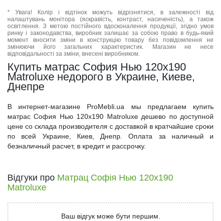
* Увага! Колір і відтінок можуть відрізнятися, в залежності від
налаштувань монітора (яскравість, контраст, насиченість), а також
освітлення. З метою постійного вдосконалення продукції, згідно умов
ринку і законодавства, виробник залишає за собою право в будь-який
момент вносити зміни в конструкцію товару без повідомлення не
змінюючи його загальних характеристик. Магазин не несе
відповідальності за зміни, внесені виробником.
Купить матрас София Нью 120x190
Matroluxe недорого в Украине, Киеве,
Днепре
В интернет-магазине ProMebli.ua мы предлагаем купить
матрас София Нью 120x190 Matroluxe дешево по доступной
цене со склада производителя с доставкой в кратчайшие сроки
по всей Украине, Киев, Днепр. Оплата за наличный и
безналичный расчет, в кредит и рассрочку.
Відгуки про
Матрац Софія Нью 120x190
Matroluxe
Ваш відгук може бути першим.