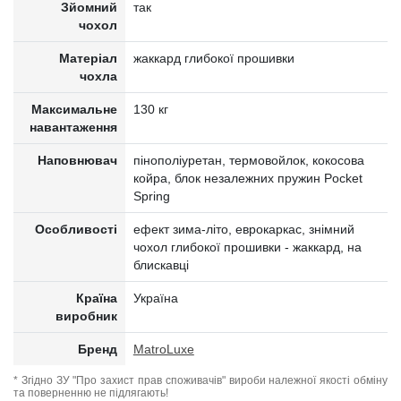
Зйомний
так
чохол
Матеріал
жаккард глибокої прошивки
чохла
Максимальне
130 кг
навантаження
Наповнювач
пінополіуретан, термовойлок, кокосова
койра, блок незалежних пружин Pocket
Spring
Особливості
ефект зима-літо, еврокаркас, знімний
чохол глибокої прошивки - жаккард, на
блискавці
Країна
Україна
виробник
Бренд
MatroLuxe
* Згідно ЗУ "Про захист прав споживачів" вироби належної якості обміну
та поверненню не підлягають!