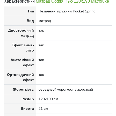
Характеристики
Матрац Софія Нью 120x190 Matroluxe
Тип
Незалежні пружини Pocket Spring
Вид
матрац
Двосторонній
так
матрац
Ефект зима-
так
літо
Анатомічний
так
ефект
Ортопедичний
так
ефект
Жорсткість
середньої жорсткості / жорсткий
Розмір
120x190 см
Висота
21 см