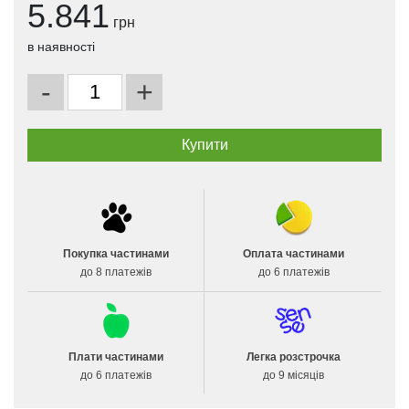
5.841
грн
в наявності
-
+
Покупка частинами
Оплата частинами
до 8 платежів
до 6 платежів
Плати частинами
Легка розстрочка
до 6 платежів
до 9 місяців