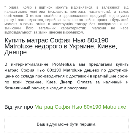
* Увага! Колір і відтінок можуть відрізнятися, в залежності від
налаштувань монітора (яскравість, контраст, насиченість), а також
освітлення. З метою постійного вдосконалення продукції, згідно умов
ринку і законодавства, виробник залишає за собою право в будь-який
момент вносити зміни в конструкцію товару без повідомлення не
змінюючи його загальних характеристик. Магазин не несе
відповідальності за зміни, внесені виробником.
Купить матрас София Нью 80x190
Matroluxe недорого в Украине, Киеве,
Днепре
В интернет-магазине ProMebli.ua мы предлагаем купить
матрас София Нью 80x190 Matroluxe дешево по доступной
цене со склада производителя с доставкой в кратчайшие сроки
по всей Украине, Киев, Днепр. Оплата за наличный и
безналичный расчет, в кредит и рассрочку.
Відгуки про
Матрац Софія Нью 80x190 Matroluxe
Ваш відгук може бути першим.