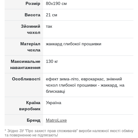
Розмір
80x190 см
Висота
21 см
Зйомний
так
чохол
Матеріал
жаккард глибокої прошивки
чохла
Максимальне
130 кг
навантаження
Особливості
ефект зима-літо, еврокаркас, знімний
чохол глибокої прошивки - жаккард, на
блискавці
Країна
Україна
виробник
Бренд
MatroLuxe
* Згідно ЗУ "Про захист прав споживачів" вироби належної якості обміну
та поверненню не підлягають!