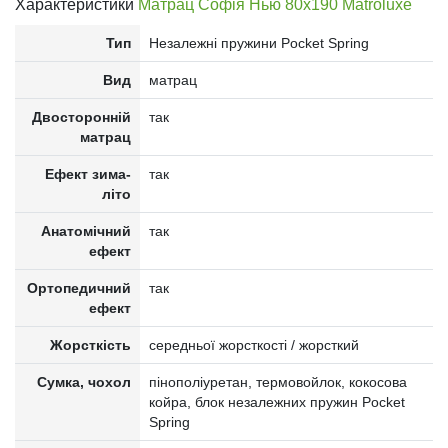
Характеристики
Матрац Софія Нью 80x190 Matroluxe
Тип
Незалежні пружини Pocket Spring
Вид
матрац
Двосторонній
так
матрац
Ефект зима-
так
літо
Анатомічний
так
ефект
Ортопедичний
так
ефект
Жорсткість
середньої жорсткості / жорсткий
Сумка, чохол
пінополіуретан, термовойлок, кокосова
койра, блок незалежних пружин Pocket
Spring