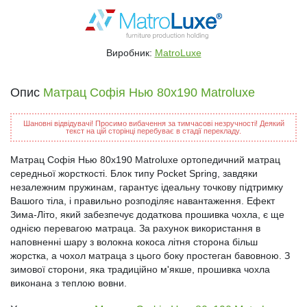
Виробник:
MatroLuxe
Опис
Матрац Софія Нью 80x190 Matroluxe
Шановні відвідувачі! Просимо вибачення за тимчасові незручності! Деякий
текст на цій сторінці перебуває в стадії перекладу.
Матрац Софія Нью 80x190 Matroluxe ортопедичний матрац
середньої жорсткості. Блок типу Pocket Spring, завдяки
незалежним пружинам, гарантує ідеальну точкову підтримку
Вашого тіла, і правильно розподіляє навантаження. Ефект
Зима-Літо, який забезпечує додаткова прошивка чохла, є ще
однією перевагою матраца. За рахунок використання в
наповненні шару з волокна кокоса літня сторона більш
жорстка, а чохол матраца з цього боку простеган бавовною. З
зимової сторони, яка традиційно м'якше, прошивка чохла
виконана з теплою вовни.