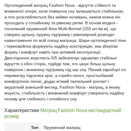
Ортопедичний матрац Fashion Nova - відчуття стійкості та
впевненої опори, коли поверхня сну залишається стабільною,
а тіло розслабляється без зайвих коливань, немов кожна ніч
проходить у спокійному та рівному ритмі. В основі моделі -
посилений пружинний блок Multi-Bonnel (150 шт./кв.м), що
створює щільну, пружну підтримку і рівномірний розподіл
навантаження по всій площі матраца. Шари ортопедичної піни
і термовойлок формують надійну конструкцію, яка зберігає
форму і комфорт навіть при активній експлуатації.
Двостороння жорсткість 5/5 забезпечує однаково стабільні
відчуття з обох сторін, підійде тим, хто цінує більш щільну
поверхню і впевнену підтримку під час сну. Пінний євроборт по
периметру підсилює краї, а стрейч-чохол, простьобаний
комфортною піною, додає м'який тактильний контакт і
акуратний зовнішній вигляд. Fashion Nova - матрац, в якому
міцність, стабільність і впевнений комфорт створюють надійну
основу для глибокого і спокійного сну.
Характеристики
Матрац Fashion Nova нестандартний
розмір
Тип
Пружинний матрац