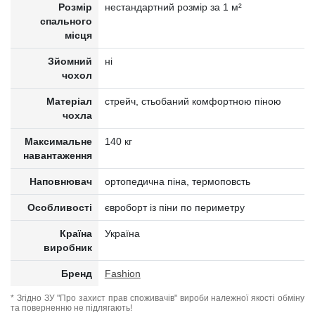
Розмір
нестандартний розмір за 1 м²
спального
місця
Зйомний
ні
чохол
Матеріал
стрейч, стьобаний комфортною піною
чохла
Максимальне
140 кг
навантаження
Наповнювач
ортопедична піна, термоповсть
Особливості
євроборт із піни по периметру
Країна
Україна
виробник
Бренд
Fashion
* Згідно ЗУ "Про захист прав споживачів" вироби належної якості обміну
та поверненню не підлягають!