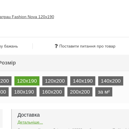
ку бажань
Поставити питання про товар
Розмір
x200
120x190
120x200
140x190
140x200
200
180x190
160x200
200x200
за м²
Доставка
Детальніше...