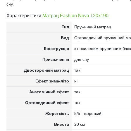
сну.
Характеристики
Матрац Fashion Nova 120x190
Тип
Пружинний матрац
Вид
Ортопедичний пружинний ма
Конструкція
з посиленим пружинним блоком
Призначення
для сну
Двосторонній матрац
так
Ефект зима-літо
ні
Анатомічний ефект
так
Ортопедичний ефект
так
Жорсткість
5/5 - жорсткий
Висота
20 см