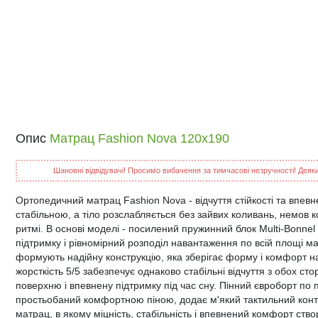
Опис
Матрац Fashion Nova 120x190
Шановні відвідувачі! Просимо вибачення за тимчасові незручності! Деякий
Ортопедичний матрац Fashion Nova - відчуття стійкості та впев
стабільною, а тіло розслабляється без зайвих коливань, немов к
ритмі. В основі моделі - посилений пружинний блок Multi-Bonnel 
підтримку і рівномірний розподіл навантаження по всій площі м
формують надійну конструкцію, яка зберігає форму і комфорт на
жорсткість 5/5 забезпечує однаково стабільні відчуття з обох стор
поверхню і впевнену підтримку під час сну. Пінний євроборт по 
простьобаний комфортною піною, додає м'який тактильний контак
матрац, в якому міцність, стабільність і впевнений комфорт ств