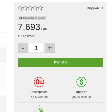
Відгуків: 0
Стежити за ціною
7.693
грн
в наявності
-
+
Розстрочка
Кредит
до 6 місяців
до 36 місяців