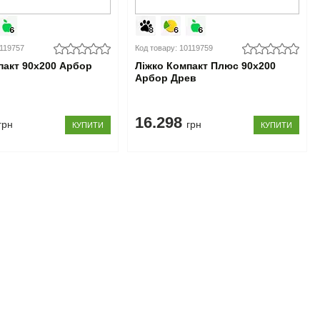
0119757
Код товару: 10119759
пакт 90x200 Арбор
Ліжко Компакт Плюс 90x200
Арбор Древ
16.298
грн
грн
КУПИТИ
КУПИТИ