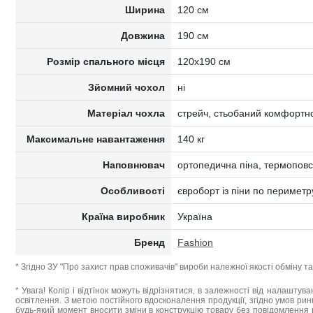
Ширина
120 см
Довжина
190 см
Розмір спального місця
120x190 см
Зйомний чохол
ні
Матеріал чохла
стрейч, стьобаний комфортн
Максимальне навантаження
140 кг
Наповнювач
ортопедична піна, термоповс
Особливості
євроборт із піни по периметр
Країна виробник
Україна
Бренд
Fashion
* Згідно ЗУ "Про захист прав споживачів" вироби належної якості обміну 
* Увага! Колір і відтінок можуть відрізнятися, в залежності від налаштува
освітлення. З метою постійного вдосконалення продукції, згідно умов ри
будь-який момент вносити зміни в конструкцію товару без повідомлення 