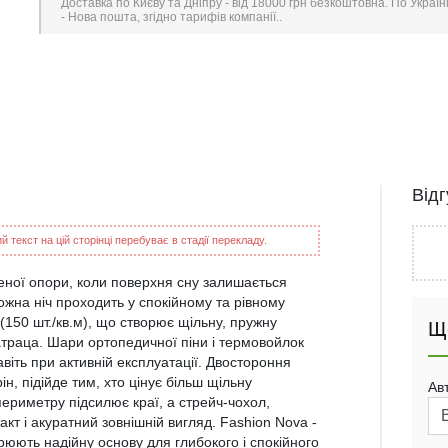
Доставка по Києву та Дніпру - від 18000 грн безкоштовна. По Україн
- Нова пошта, згідно тарифів компанії..
Від
 текст на цій сторінці перебуває в стадії перекладу.
неної опори, коли поверхня сну залишається
ожна ніч проходить у спокійному та рівному
(150 шт./кв.м), що створює щільну, пружну
Щ
атраца. Шари ортопедичної піни і термовойлок
віть при активній експлуатації. Двостороння
ін, підійде тим, хто цінує більш щільну
Ав
периметру підсилює краї, а стрейч-чохол,
т і акуратний зовнішній вигляд. Fashion Nova -
орюють надійну основу для глибокого і спокійного