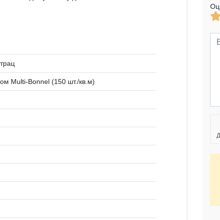
Оц
трац
 Multi-Bonnel (150 шт./кв.м)
Д