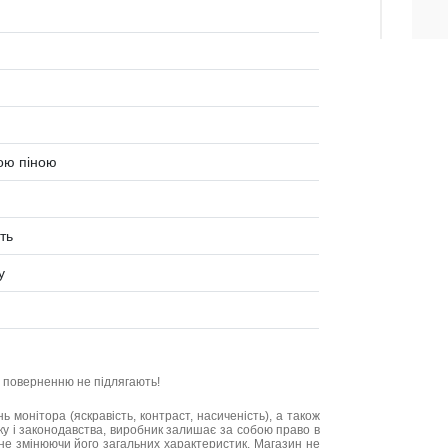
ою піною
ть
у
та поверненню не підлягають!
нь монітора (яскравість, контраст, насиченість), а також
нку і законодавства, виробник залишає за собою право в
не змінюючи його загальних характеристик. Магазин не