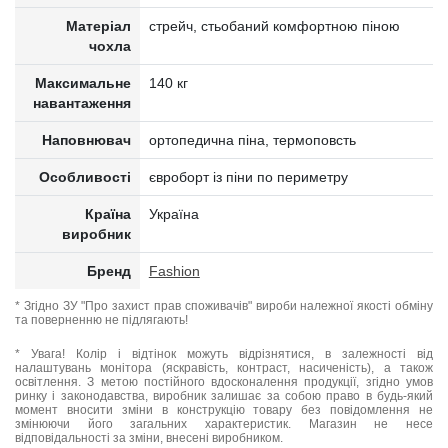
Матеріал
стрейч, стьобаний комфортною піною
чохла
Максимальне
140 кг
навантаження
Наповнювач
ортопедична піна, термоповсть
Особливості
євроборт із піни по периметру
Країна
Україна
виробник
Бренд
Fashion
* Згідно ЗУ "Про захист прав споживачів" вироби належної якості обміну
та поверненню не підлягають!
* Увага! Колір і відтінок можуть відрізнятися, в залежності від
налаштувань монітора (яскравість, контраст, насиченість), а також
освітлення. З метою постійного вдосконалення продукції, згідно умов
ринку і законодавства, виробник залишає за собою право в будь-який
момент вносити зміни в конструкцію товару без повідомлення не
змінюючи його загальних характеристик. Магазин не несе
відповідальності за зміни, внесені виробником.