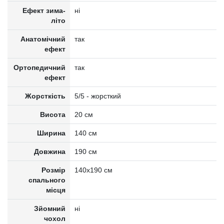
Ефект зима-
ні
літо
Анатомічний
так
ефект
Ортопедичний
так
ефект
Жорсткість
5/5 - жорсткий
Висота
20 см
Ширина
140 см
Довжина
190 см
Розмір
140x190 см
спального
місця
Зйомний
ні
чохол