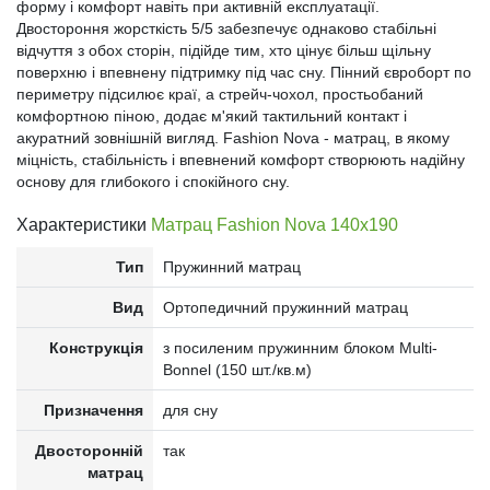
форму і комфорт навіть при активній експлуатації.
Двостороння жорсткість 5/5 забезпечує однаково стабільні
відчуття з обох сторін, підійде тим, хто цінує більш щільну
поверхню і впевнену підтримку під час сну. Пінний євроборт по
периметру підсилює краї, а стрейч-чохол, простьобаний
комфортною піною, додає м'який тактильний контакт і
акуратний зовнішній вигляд. Fashion Nova - матрац, в якому
міцність, стабільність і впевнений комфорт створюють надійну
основу для глибокого і спокійного сну.
Характеристики
Матрац Fashion Nova 140x190
Тип
Пружинний матрац
Вид
Ортопедичний пружинний матрац
Конструкція
з посиленим пружинним блоком Multi-
Bonnel (150 шт./кв.м)
Призначення
для сну
Двосторонній
так
матрац