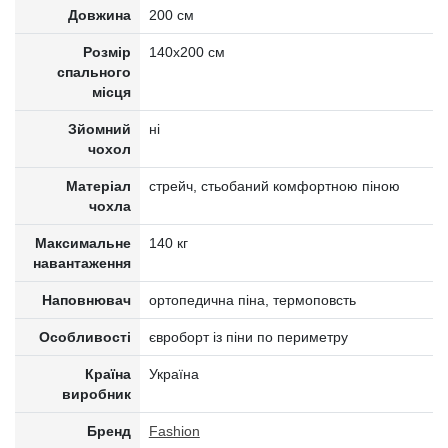
Довжина
200 см
Розмір
140x200 см
спального
місця
Зйомний
ні
чохол
Матеріал
стрейч, стьобаний комфортною піною
чохла
Максимальне
140 кг
навантаження
Наповнювач
ортопедична піна, термоповсть
Особливості
євроборт із піни по периметру
Країна
Україна
виробник
Бренд
Fashion