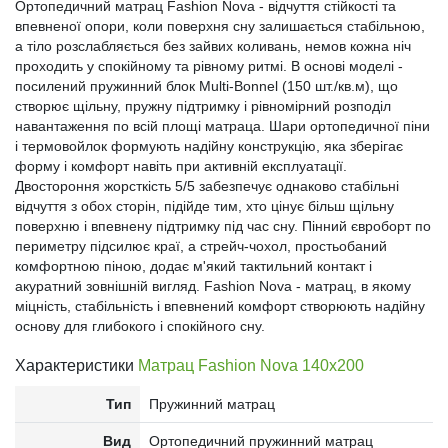
Ортопедичний матрац Fashion Nova - відчуття стійкості та
впевненої опори, коли поверхня сну залишається стабільною,
а тіло розслабляється без зайвих коливань, немов кожна ніч
проходить у спокійному та рівному ритмі. В основі моделі -
посилений пружинний блок Multi-Bonnel (150 шт./кв.м), що
створює щільну, пружну підтримку і рівномірний розподіл
навантаження по всій площі матраца. Шари ортопедичної піни
і термовойлок формують надійну конструкцію, яка зберігає
форму і комфорт навіть при активній експлуатації.
Двостороння жорсткість 5/5 забезпечує однаково стабільні
відчуття з обох сторін, підійде тим, хто цінує більш щільну
поверхню і впевнену підтримку під час сну. Пінний євроборт по
периметру підсилює краї, а стрейч-чохол, простьобаний
комфортною піною, додає м'який тактильний контакт і
акуратний зовнішній вигляд. Fashion Nova - матрац, в якому
міцність, стабільність і впевнений комфорт створюють надійну
основу для глибокого і спокійного сну.
Характеристики
Матрац Fashion Nova 140x200
Тип
Пружинний матрац
Вид
Ортопедичний пружинний матрац