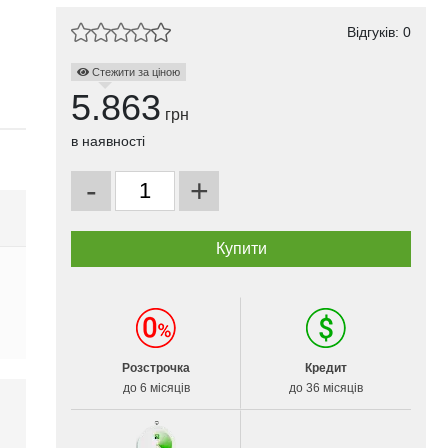
Відгуків: 0
Стежити за ціною
5.863
грн
в наявності
-
+
Розстрочка
Кредит
до 6 місяців
до 36 місяців