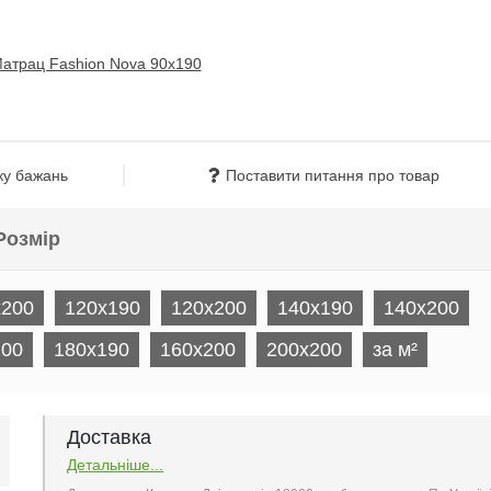
ку бажань
Поставити питання про товар
Розмір
x200
120x190
120x200
140x190
140x200
200
180x190
160x200
200x200
за м²
Доставка
Детальніше...