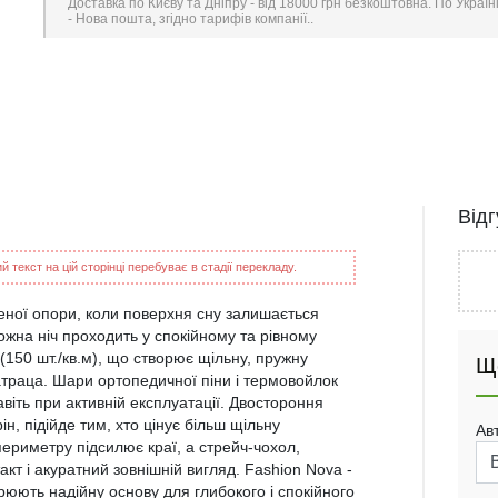
Доставка по Києву та Дніпру - від 18000 грн безкоштовна. По Україн
- Нова пошта, згідно тарифів компанії..
Від
 текст на цій сторінці перебуває в стадії перекладу.
неної опори, коли поверхня сну залишається
ожна ніч проходить у спокійному та рівному
(150 шт./кв.м), що створює щільну, пружну
Щ
атраца. Шари ортопедичної піни і термовойлок
віть при активній експлуатації. Двостороння
ін, підійде тим, хто цінує більш щільну
Ав
периметру підсилює краї, а стрейч-чохол,
т і акуратний зовнішній вигляд. Fashion Nova -
орюють надійну основу для глибокого і спокійного