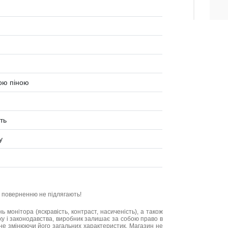
ою піною
ть
у
та поверненню не підлягають!
нь монітора (яскравість, контраст, насиченість), а також
нку і законодавства, виробник залишає за собою право в
не змінюючи його загальних характеристик. Магазин не