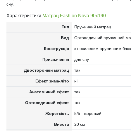
сну.
Характеристики
Матрац Fashion Nova 90x190
Тип
Пружинний матрац
Вид
Ортопедичний пружинний ма
Конструкція
з посиленим пружинним блоком
Призначення
для сну
Двосторонній матрац
так
Ефект зима-літо
ні
Анатомічний ефект
так
Ортопедичний ефект
так
Жорсткість
5/5 - жорсткий
Висота
20 см