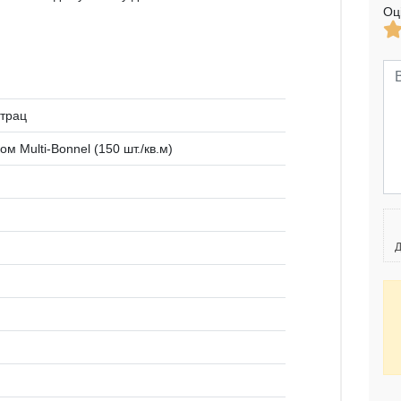
Оц
трац
 Multi-Bonnel (150 шт./кв.м)
Д