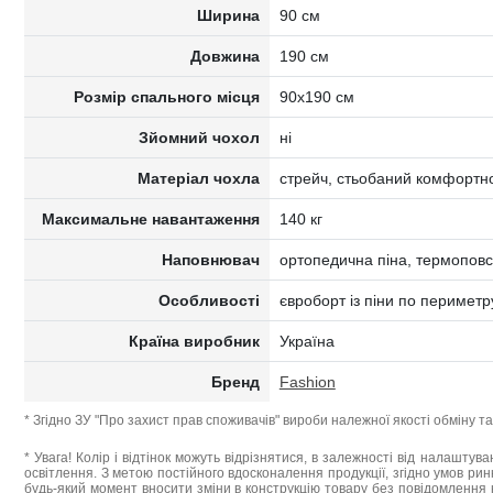
Ширина
90 см
Довжина
190 см
Розмір спального місця
90x190 см
Зйомний чохол
ні
Матеріал чохла
стрейч, стьобаний комфортн
Максимальне навантаження
140 кг
Наповнювач
ортопедична піна, термоповс
Особливості
євроборт із піни по периметр
Країна виробник
Україна
Бренд
Fashion
* Згідно ЗУ "Про захист прав споживачів" вироби належної якості обміну 
* Увага! Колір і відтінок можуть відрізнятися, в залежності від налаштува
освітлення. З метою постійного вдосконалення продукції, згідно умов ри
будь-який момент вносити зміни в конструкцію товару без повідомлення 