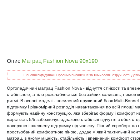
Опис
Матрац Fashion Nova 90x190
Шановні відвідувачі! Просимо вибачення за тимчасові незручності! Деякий
Ортопедичний матрац Fashion Nova - відчуття стійкості та впев
стабільною, а тіло розслабляється без зайвих коливань, немов к
ритмі. В основі моделі - посилений пружинний блок Multi-Bonnel 
підтримку і рівномірний розподіл навантаження по всій площі м
формують надійну конструкцію, яка зберігає форму і комфорт на
жорсткість 5/5 забезпечує однаково стабільні відчуття з обох стор
поверхню і впевнену підтримку під час сну. Пінний євроборт по 
простьобаний комфортною піною, додає м'який тактильний контак
матрац, в якому міцність, стабільність і впевнений комфорт ств