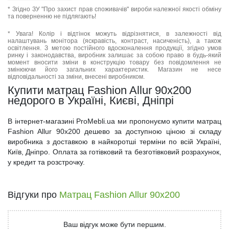
* Згідно ЗУ "Про захист прав споживачів" вироби належної якості обміну
та поверненню не підлягають!
* Увага! Колір і відтінок можуть відрізнятися, в залежності від
налаштувань монітора (яскравість, контраст, насиченість), а також
освітлення. З метою постійного вдосконалення продукції, згідно умов
ринку і законодавства, виробник залишає за собою право в будь-який
момент вносити зміни в конструкцію товару без повідомлення не
змінюючи його загальних характеристик. Магазин не несе
відповідальності за зміни, внесені виробником.
Купити матрац Fashion Allur 90x200
недорого в Україні, Києві, Дніпрі
В інтернет-магазині ProMebli.ua ми пропонуємо купити матрац
Fashion Allur 90x200 дешево за доступною ціною зі складу
виробника з доставкою в найкоротші терміни по всій Україні,
Київ, Дніпро. Оплата за готівковий та безготівковий розрахунок,
у кредит та розстрочку.
Відгуки про
Матрац Fashion Allur 90x200
Ваш відгук може бути першим.