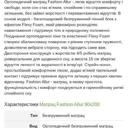
Ортопедичний матрац Fashion Allur - легке відчуття комфорту і
свободи, коли сон стає м'яким, спокійним і по-справжньому
затишним, без зайвої жорсткості і перевантажених відчуттів. В
основі моделі - багатошаровий безпружинний пінний блок з
ефектом Flexy Foam, який рівномірно розподіляє
навантаження і підтримує тіло в природному положенні.
Поєднання ортопедичної піни та еластичної Flexy Foam
створює збалансовану поверхню з різним ступенем пружності,
дозволяючи вибрати сторону, яка підходить саме вам.
Двостороння конструкція з жорсткістю 4/5 робить матрац
універсальним для щоденного сну, а висота 16 см зберігає
відчуття легкості та акуратності в інтер'єрі. Стрейч-чохол,
простьобаний комфортною піною, додає м'який тактильний
контакт і підтримує приємне відчуття затишку з перших хвилин
відпочинку. Fashion Allur - матрац, в якому простота,
функціональність і комфорт поєднуються в гармонійному ритмі
спокійного сну.
Характеристики
Матрац Fashion Allur 90x200
Тип
Безпружинний матрац
Вид
Ортопедичний безпружинний матрац