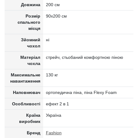
Довжина
200 см
Розмір
90x200 см
спального
місця
Зйомний
ні
чохол
Матеріал
стрейч, стьобаний комфортною піною
чохла
Максимальне
130 кг
навантаження
Наповнювач
ортопедична піна, піна Flexy Foam
Особливості
ефект 2 в 1
Країна
Україна
виробник
Бренд
Fashion