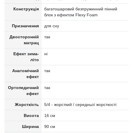
Конструкція
багатошаровий безпружинний пінний
блок з ефектом Flexy Foam
Призначення
для сну
Двосторонній
так
матрац
Ефект зима-
ні
літо
Анатомічний
так
ефект
Ортопедичний
так
ефект
Жорсткість
5/4 - жорсткий / середньої жорсткості
Висота
16 см
Ширина
90 см