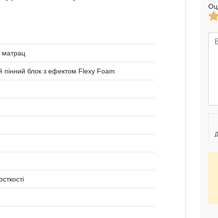
Оц
 матрац
 пінний блок з ефектом Flexy Foam
Д
рсткості