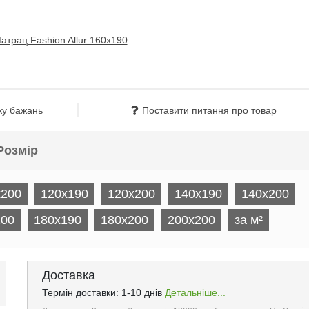
ку бажань
Поставити питання про товар
Розмір
x200
120x190
120х200
140x190
140х200
200
180x190
180х200
200х200
за м²
Доставка
Термін доставки: 1-10 днів
Детальніше...