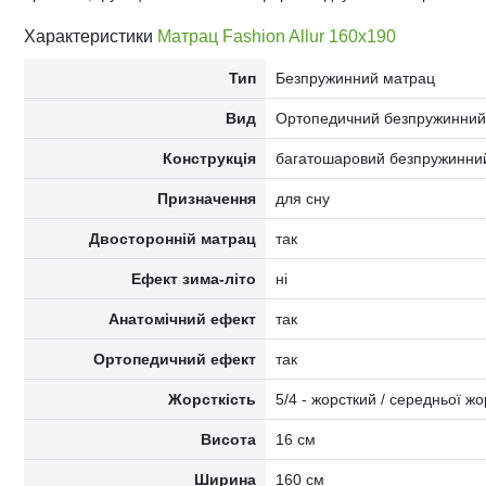
Характеристики
Матрац Fashion Allur 160x190
Тип
Безпружинний матрац
Вид
Ортопедичний безпружинний
Конструкція
багатошаровий безпружинний
Призначення
для сну
Двосторонній матрац
так
Ефект зима-літо
ні
Анатомічний ефект
так
Ортопедичний ефект
так
Жорсткість
5/4 - жорсткий / середньої жо
Висота
16 см
Ширина
160 см