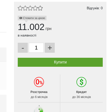
Відгуків: 0
Стежити за ціною
11.002
грн
в наявності
-
+
Розстрочка
Кредит
до 6 місяців
до 36 місяців