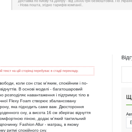
Доставка по Києву та Дніпру - від 18000 грн безкоштовна. По Україн
- Нова пошта, згідно тарифів компанії..
Від
 текст на цій сторінці перебуває в стадії перекладу.
вободи, коли сон стає м'яким, спокійним і по-
ідчуттів. В основі моделі - багатошаровий
о розподіляє навантаження і підтримує тіло в
Щ
чної Flexy Foam створює збалансовану
рону, яка підходить саме вам. Двостороння
оденного сну, а висота 16 см зберігає відчуття
Ав
й комфортною піною, додає м'який тактильний
дпочинку. Fashion Allur - матрац, в якому
му ритмі спокійного сну.