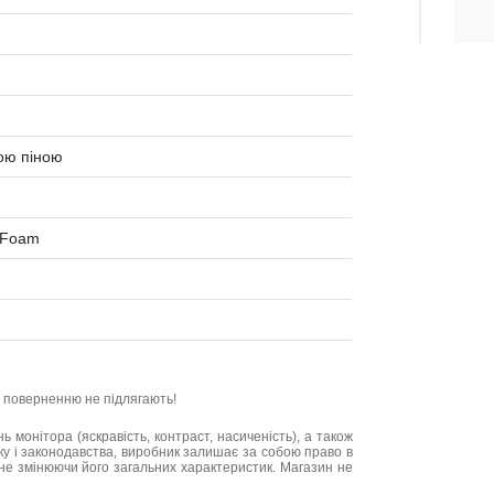
ою піною
y Foam
та поверненню не підлягають!
нь монітора (яскравість, контраст, насиченість), а також
нку і законодавства, виробник залишає за собою право в
не змінюючи його загальних характеристик. Магазин не