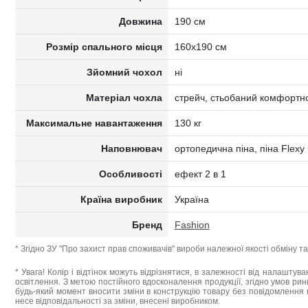
Довжина
190 см
Розмір спального місця
160x190 см
Зйомний чохол
ні
Матеріал чохла
стрейч, стьобаний комфортн
Максимальне навантаження
130 кг
Наповнювач
ортопедична піна, піна Flex
Особливості
ефект 2 в 1
Країна виробник
Україна
Бренд
Fashion
* Згідно ЗУ "Про захист прав споживачів" вироби належної якості обміну 
* Увага! Колір і відтінок можуть відрізнятися, в залежності від налаштува
освітлення. З метою постійного вдосконалення продукції, згідно умов ри
будь-який момент вносити зміни в конструкцію товару без повідомлення 
несе відповідальності за зміни, внесені виробником.