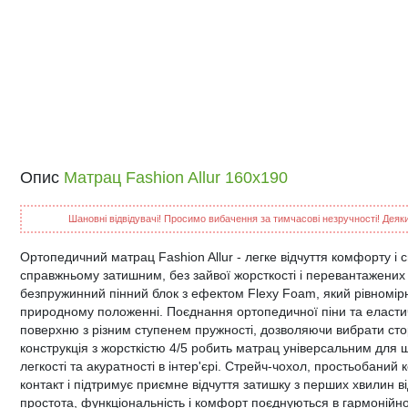
Опис
Матрац Fashion Allur 160x190
Шановні відвідувачі! Просимо вибачення за тимчасові незручності! Деякий
Ортопедичний матрац Fashion Allur - легке відчуття комфорту і с
справжньому затишним, без зайвої жорсткості і перевантажених в
безпружинний пінний блок з ефектом Flexy Foam, який рівномірн
природному положенні. Поєднання ортопедичної піни та еласти
поверхню з різним ступенем пружності, дозволяючи вибрати сто
конструкція з жорсткістю 4/5 робить матрац універсальним для щ
легкості та акуратності в інтер'єрі. Стрейч-чохол, простьобани
контакт і підтримує приємне відчуття затишку з перших хвилин ві
простота, функціональність і комфорт поєднуються в гармонійно