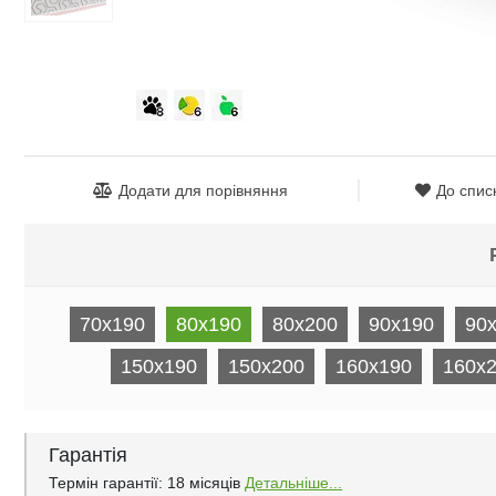
Додати для порівняння
До спис
70x190
80x190
80x200
90x190
90
150x190
150x200
160x190
160х
Гарантія
Термін гарантії: 18 місяців
Детальніше...