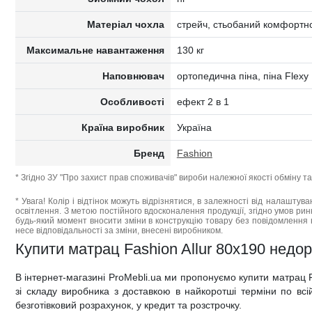
Матеріал чохла
стрейч, стьобаний комфортн
Максимальне навантаження
130 кг
Наповнювач
ортопедична піна, піна Flex
Особливості
ефект 2 в 1
Країна виробник
Україна
Бренд
Fashion
* Згідно ЗУ "Про захист прав споживачів" вироби належної якості обміну 
* Увага! Колір і відтінок можуть відрізнятися, в залежності від налаштува
освітлення. З метою постійного вдосконалення продукції, згідно умов ри
будь-який момент вносити зміни в конструкцію товару без повідомлення 
несе відповідальності за зміни, внесені виробником.
Купити матрац Fashion Allur 80x190 недоро
В інтернет-магазині ProMebli.ua ми пропонуємо купити матрац 
зі складу виробника з доставкою в найкоротші терміни по всій 
безготівковий розрахунок, у кредит та розстрочку.