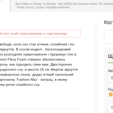
Доставка по Києву та Дніпру - від 18000 грн безкоштовна. По Україн
- Нова пошта, згідно тарифів компанії..
Від
 текст на цій сторінці перебуває в стадії перекладу.
вободи, коли сон стає м'яким, спокійним і по-
ідчуттів. В основі моделі - багатошаровий
о розподіляє навантаження і підтримує тіло в
Щ
чної Flexy Foam створює збалансовану
рону, яка підходить саме вам. Двостороння
оденного сну, а висота 16 см зберігає відчуття
Ав
й комфортною піною, додає м'який тактильний
дпочинку. Fashion Allur - матрац, в якому
му ритмі спокійного сну.
Оц