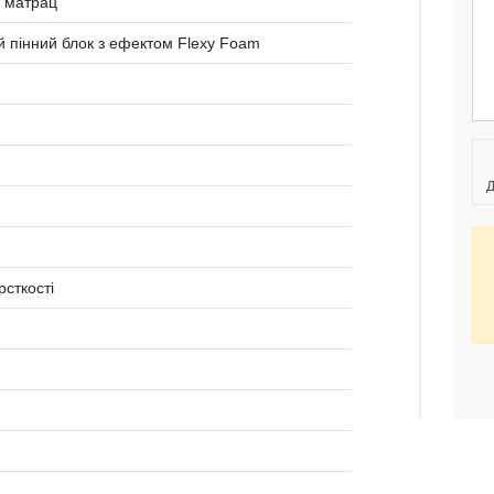
 матрац
 пінний блок з ефектом Flexy Foam
Д
рсткості