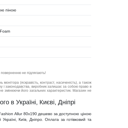
ою піною
y Foam
та поверненню не підлягають!
нь монітора (яскравість, контраст, насиченість), а також
нку і законодавства, виробник залишає за собою право в
не змінюючи його загальних характеристик. Магазин не
го в Україні, Києві, Дніпрі
Fashion Allur 80x190 дешево за доступною ціною
Україні, Київ, Дніпро. Оплата за готівковий та