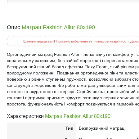
Опис
Матрац Fashion Allur 80x190
Шановні відвідувачі! Просимо вибачення за тимчасові незручності! Деякий
Ортопедичний матрац Fashion Allur - легке відчуття комфорту і с
справжньому затишним, без зайвої жорсткості і перевантажених в
безпружинний пінний блок з ефектом Flexy Foam, який рівномірн
природному положенні. Поєднання ортопедичної піни та еласти
поверхню з різним ступенем пружності, дозволяючи вибрати сто
конструкція з жорсткістю 4/5 робить матрац універсальним для щ
легкості та акуратності в інтер'єрі. Стрейч-чохол, простьобани
контакт і підтримує приємне відчуття затишку з перших хвилин ві
простота, функціональність і комфорт поєднуються в гармонійно
Характеристики
Матрац Fashion Allur 80x190
Тип
Безпружинний матрац