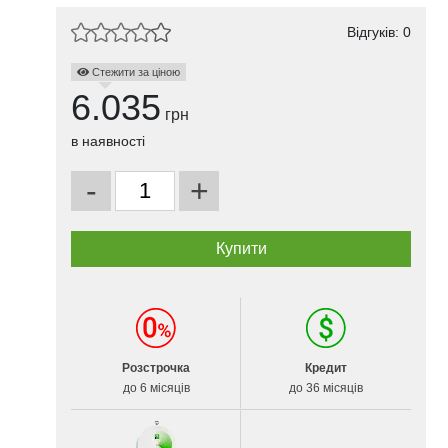
Відгуків: 0
Стежити за ціною
6.035
грн
в наявності
-
+
Розстрочка
Кредит
до 6 місяців
до 36 місяців