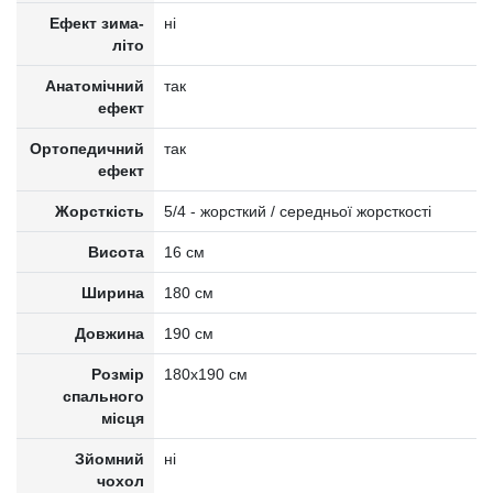
Ефект зима-
ні
літо
Анатомічний
так
ефект
Ортопедичний
так
ефект
Жорсткість
5/4 - жорсткий / середньої жорсткості
Висота
16 см
Ширина
180 см
Довжина
190 см
Розмір
180x190 см
спального
місця
Зйомний
ні
чохол