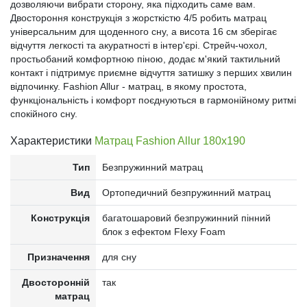
дозволяючи вибрати сторону, яка підходить саме вам.
Двостороння конструкція з жорсткістю 4/5 робить матрац
універсальним для щоденного сну, а висота 16 см зберігає
відчуття легкості та акуратності в інтер'єрі. Стрейч-чохол,
простьобаний комфортною піною, додає м'який тактильний
контакт і підтримує приємне відчуття затишку з перших хвилин
відпочинку. Fashion Allur - матрац, в якому простота,
функціональність і комфорт поєднуються в гармонійному ритмі
спокійного сну.
Характеристики
Матрац Fashion Allur 180x190
Тип
Безпружинний матрац
Вид
Ортопедичний безпружинний матрац
Конструкція
багатошаровий безпружинний пінний
блок з ефектом Flexy Foam
Призначення
для сну
Двосторонній
так
матрац