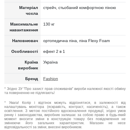
Матеріал
стрейч, стьобаний комфортною піною
чохла
Максимальне
130 кг
навантаження
Наповнювач
ортопедична піна, піна Flexy Foam
Особливості
ефект 2 в 1
Країна
Україна
виробник
Бренд
Fashion
* Згідно ЗУ "Про захист прав споживачів" вироби належної якості обміну
та поверненню не підлягають!
* Увага! Колір і відтінок можуть відрізнятися, в залежності від
налаштувань монітора (яскравість, контраст, насиченість), а також
освітлення. З метою постійного вдосконалення продукції, згідно умов
ринку і законодавства, виробник залишає за собою право в будь-який
момент вносити зміни в конструкцію товару без повідомлення не
змінюючи його загальних характеристик. Магазин не несе
відповідальності за зміни, внесені виробником.