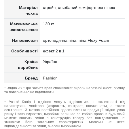
Матеріал
стрейч, стьобаний комфортною піною
чохла
Максимальне
130 кг
навантаження
Наповнювач
ортопедична піна, піна Flexy Foam
Особливості
ефект 2 в 1
Країна
Україна
виробник
Бренд
Fashion
* Згідно ЗУ "Про захист прав споживачів" вироби належної якості обміну
та поверненню не підлягають!
* Увага! Колір і відтінок можуть відрізнятися, в залежності від
налаштувань монітора (яскравість, контраст, насиченість), а також
освітлення. З метою постійного вдосконалення продукції, згідно умов
ринку і законодавства, виробник залишає за собою право в будь-який
момент вносити зміни в конструкцію товару без повідомлення не
змінюючи його загальних характеристик. Магазин не несе
відповідальності за зміни, внесені виробником.