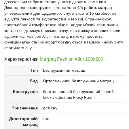
дозволяючи вибрати сторону, яка підходить саме вам.
Двостороння конструкція з жорсткістю 4/5 робить матрац
універсальним для щоденного сну, а висота 16 см зберігає
відчуття легкості та акуратності в інтер'єрі. Стрейч-чохол,
простьобаний комфортною піною, додає м'який тактильний
контакт і підтримує приємне відчуття затишку з перших хвилин
відпочинку. Fashion Allur - матрац, в якому простота,
функціональність і комфорт поєднуються в гармонійному ритмі
спокійного сну.
Характеристики
Матрац Fashion Allur 200x200
Тип
Безпружинний матрац
Вид
Ортопедичний безпружинний матрац
Конструкція
багатошаровий безпружинний пінний
блок з ефектом Flexy Foam
Призначення
для сну
Двосторонній
так
матрац