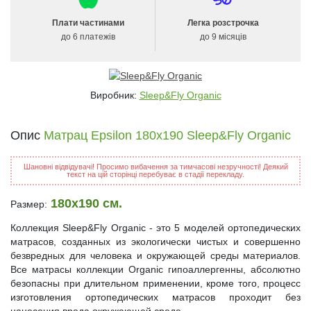
Плати частинами
Легка розстрочка
до 6 платежів
до 9 місяців
Виробник:
Sleep&Fly Organic
Опис
Матрац Epsilon 180x190 Sleep&Fly Organic
Шановні відвідувачі! Просимо вибачення за тимчасові незручності! Деякий
текст на цій сторінці перебуває в стадії перекладу.
180x190 см.
Размер:
Коллекция Sleep&Fly Organic - это 5 моделей ортопедических
матрасов, созданных из экологически чистых и совершенно
безвредных для человека и окружающей среды материалов.
Все матрасы коллекции Organic гипоаллергенны, абсолютно
безопасны при длительном применении, кроме того, процесс
изготовления ортопедических матрасов проходит без
нанесения вреда окружающей среде.