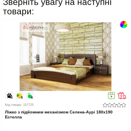
Зверніть увагу на наступні
товари:
Код товару: 107725
Ліжко з підйомним механізмом Селена-Аурі 180x190
Естелла