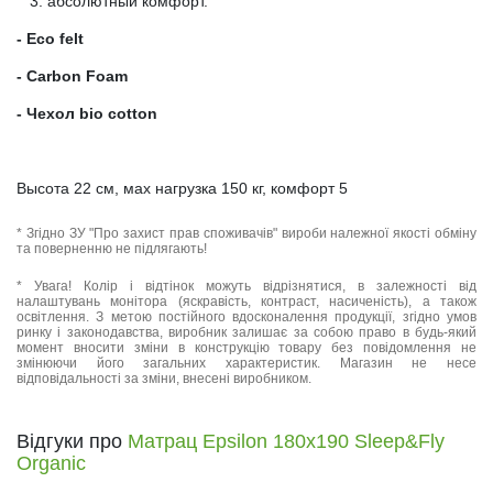
абсолютный комфорт.
- Eco felt
- Carbon Foam
- Чехол bio cotton
Высота 22 см, мах нагрузка 150 кг, комфорт 5
* Згідно ЗУ "Про захист прав споживачів" вироби належної якості обміну
та поверненню не підлягають!
* Увага! Колір і відтінок можуть відрізнятися, в залежності від
налаштувань монітора (яскравість, контраст, насиченість), а також
освітлення. З метою постійного вдосконалення продукції, згідно умов
ринку і законодавства, виробник залишає за собою право в будь-який
момент вносити зміни в конструкцію товару без повідомлення не
змінюючи його загальних характеристик. Магазин не несе
відповідальності за зміни, внесені виробником.
Відгуки про
Матрац Epsilon 180x190 Sleep&Fly
Organic