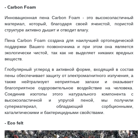
- Carbon Foam
Инновационная пена Carbon Foam - это высокоэластичный
материал, который, благодаря своей ячеистой, пористой
структуре активно дышит и отводит влагу.
Пена Carbon Foam создана для наилучшей ортопедической
поддержки Вашего позвоночника и при этом она является
экологически чистой, так как не выделяет никаких вредных
веществ.
Глобулярный углерод в активной форме, входящий в состав
пены обеспечивает защиту от электромагнитного излучения, а
также нейтрализует неприятные запахи и оказывает
благоприятное оздоровительное воздействие на человека.
Соединив изотопы этого натурального компонента с
высокоэластичной и упругой пеной, мы получили
суперматериал, обладающий сорбционными,
каталитическими и бактерицидными свойствами.
- Eco felt