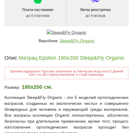
Плати частинами
Легка розстрочка
до 6 платежів
до 9 місяців
Виробник:
Sleep&Fly Organic
Опис
Матрац Epsilon 180x200 Sleep&Fly Organic
Шановні відвідувачі! Просимо вибачення за тимчасові незручності! Деякий
текст на цій сторінці перебуває в стадії перекладу.
180x200 см.
Размер:
Коллекция Sleep&Fly Organic - это 5 моделей ортопедических
матрасов, созданных из экологически чистых и совершенно
безвредных для человека и окружающей среды материалов.
Все матрасы коллекции Organic гипоаллергенны, абсолютно
безопасны при длительном применении, кроме того, процесс
изготовления ортопедических матрасов проходит без
нанесения вреда окружающей среде.