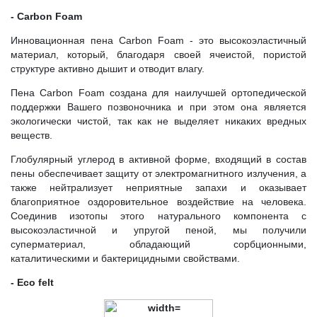
- Carbon Foam
Инновационная пена Carbon Foam - это высокоэластичный
материал, который, благодаря своей ячеистой, пористой
структуре активно дышит и отводит влагу.
Пена Carbon Foam создана для наилучшей ортопедической
поддержки Вашего позвоночника и при этом она является
экологически чистой, так как не выделяет никаких вредных
веществ.
Глобулярный углерод в активной форме, входящий в состав
пены обеспечивает защиту от электромагнитного излучения, а
также нейтрализует неприятные запахи и оказывает
благоприятное оздоровительное воздействие на человека.
Соединив изотопы этого натурального компонента с
высокоэластичной и упругой пеной, мы получили
суперматериал, обладающий сорбционными,
каталитическими и бактерицидными свойствами.
- Eco felt