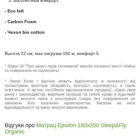
абсолютный комфорт.
- Eco felt
- Carbon Foam
- Чехол bio cotton
Высота 22 см, мах нагрузка 150 кг, комфорт 5
* Згідно ЗУ "Про захист прав споживачів" вироби належної якості обміну
та поверненню не підлягають!
* Увага! Колір і відтінок можуть відрізнятися, в залежності від
налаштувань монітора (яскравість, контраст, насиченість), а також
освітлення. З метою постійного вдосконалення продукції, згідно умов
ринку і законодавства, виробник залишає за собою право в будь-який
момент вносити зміни в конструкцію товару без повідомлення не
змінюючи його загальних характеристик. Магазин не несе
відповідальності за зміни, внесені виробником.
Відгуки про
Матрац Epsilon 180x200 Sleep&Fly
Organic