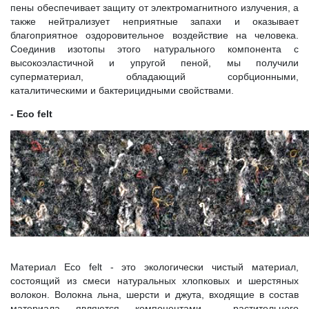
пены обеспечивает защиту от электромагнитного излучения, а
также нейтрализует неприятные запахи и оказывает
благоприятное оздоровительное воздействие на человека.
Соединив изотопы этого натурального компонента с
высокоэластичной и упругой пеной, мы получили
суперматериал, обладающий сорбционными,
каталитическими и бактерицидными свойствами.
- Eco felt
Материал Eco felt - это экологически чистый материал,
состоящий из смеси натуральных хлопковых и шерстяных
волокон. Волокна льна, шерсти и джута, входящие в состав
материала являются компонентами растительного