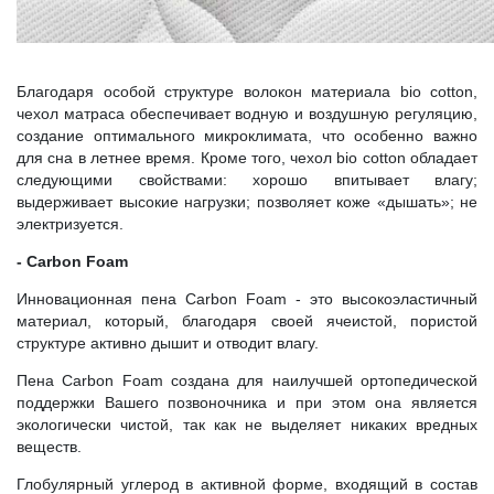
Благодаря особой структуре волокон материала bio cotton,
чехол матраса обеспечивает водную и воздушную регуляцию,
создание оптимального микроклимата, что особенно важно
для сна в летнее время. Кроме того, чехол bio cotton обладает
следующими свойствами: хорошо впитывает влагу;
выдерживает высокие нагрузки; позволяет коже «дышать»; не
электризуется.
- Carbon Foam
Инновационная пена Carbon Foam - это высокоэластичный
материал, который, благодаря своей ячеистой, пористой
структуре активно дышит и отводит влагу.
Пена Carbon Foam создана для наилучшей ортопедической
поддержки Вашего позвоночника и при этом она является
экологически чистой, так как не выделяет никаких вредных
веществ.
Глобулярный углерод в активной форме, входящий в состав