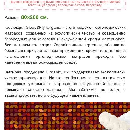
Шановні відвідувачі! Просимо вибачення за тимчасові незручності! Деякий
текст на цій сторінці перебуває в стадії перекладу.
80x200 см.
Размер:
Коллекция Sleep&Fly Organic - это 5 моделей ортопедических
матрасов, созданных из экологически чистых и совершенно
безвредных для человека и окружающей среды материалов.
Все матрасы коллекции Organic гипоаллергенны, абсолютно
безопасны при длительном применении, кроме того, процесс
изготовления ортопедических матрасов проходит без
нанесения вреда окружающей среде.
Выбирая продукцию Organic, Вы поддерживает экологически
чистое производство. Новые требования к технологическим
процессам уменьшают загрязнение окружающей среды и
повышают качество матрасов. Мы заботимся не только о
вашем здоровье, но и о будущем нашей планеты.