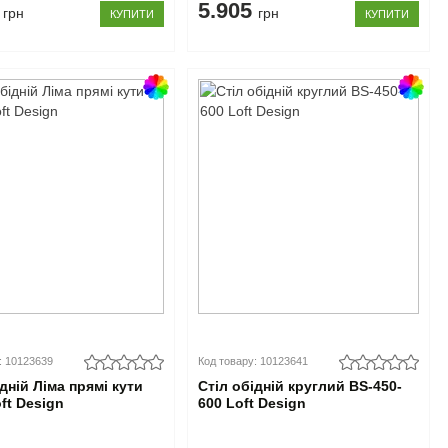
9
5.905
грн
грн
КУПИТИ
КУПИТИ
: 10123639
Код товару: 10123641
ідній Ліма прямі кути
Стіл обідній круглий BS-450-
oft Design
600 Loft Design