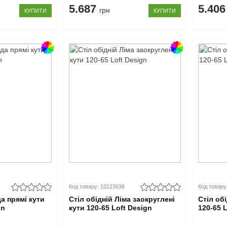
5.687
5.40
грн
КУПИТИ
КУПИТИ
Код товару: 10123638
Код товару
да прямі кути
Стіл обідній Ліма заокруглені
Стіл об
gn
кути 120-65 Loft Design
120-65 