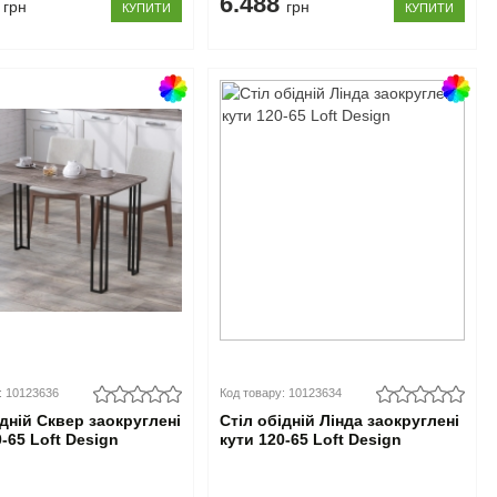
2
6.488
грн
грн
КУПИТИ
КУПИТИ
: 10123636
Код товару: 10123634
ідній Сквер заокруглені
Стіл обідній Лінда заокруглені
0-65 Loft Design
кути 120-65 Loft Design