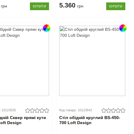
6
5.360
грн
грн
КУПИТИ
КУПИТИ
: 10123635
Код товару: 10123642
ідній Сквер прямі кути
Стіл обідній круглий BS-450-
Loft Design
700 Loft Design