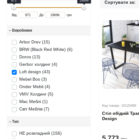
971
19696
Сортувати за:
Дитячі крісла та стільці
Високоглянцеві тумби для ванної кімнати
Душові піддони
Тумби офісні під техніку
Від
До
грн
Дитячі стільчики
Тумби для ванної під дерево
Унітази
–
Виробники
Дитячі матраци
Класичні тумби у ванну
Аксесуари для ванної та туалету
Arbor Drev (15)
Душові гарнітури
BRW (Black Red White) (6)
Doros (13)
Gerbor холдинг (4)
Loft design (43)
Mebel Bos (3)
Onder Mebli (4)
VMV Холдинг (5)
Мікс Меблі (1)
Код товару: 10120489
Світ Меблів (7)
Стіл обідній Тра
Design
–
Тип
НЕ розкладний
(156)
5.773
грн