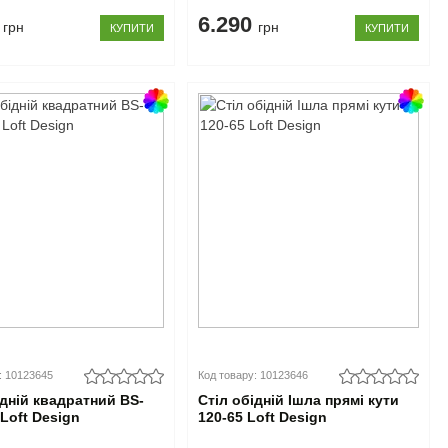
8
6.290
грн
грн
КУПИТИ
КУПИТИ
: 10123645
Код товару: 10123646
ідній квадратний BS-
Стіл обідній Ішла прямі кути
 Loft Design
120-65 Loft Design