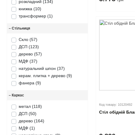
розкладний
(134)
книжка
(10)
трансформер
(1)
–
Стільниця
Скло
(57)
ДСП
(123)
дерево
(57)
МДФ
(37)
натуральний шпон
(37)
керам. плитка + дерево
(9)
фанера
(9)
–
Каркас
Код товару: 10120492
метал
(118)
Стіл обідній Бла
ДСП
(50)
дерево
(164)
МДФ
(1)