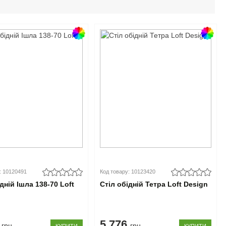
: 10120491
Код товару: 10123420
дній Ішла 138-70 Loft
Стіл обідній Тетра Loft Design
0
5.776
грн
грн