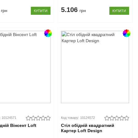
3
5.106
грн
грн
КУПИТИ
КУПИТИ
: 10124571
Код товару: 10124572
дній Вінсент Loft
Стіл обідній квадратний
Картер Loft Design