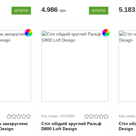
4.986
5.18
грн
КУПИТИ
КУПИТИ
Код товару: 10124569
Код товару
а заокруглені
Стіл обідній круглий Ральф
Стіл обі
 Design
D800 Loft Design
Design