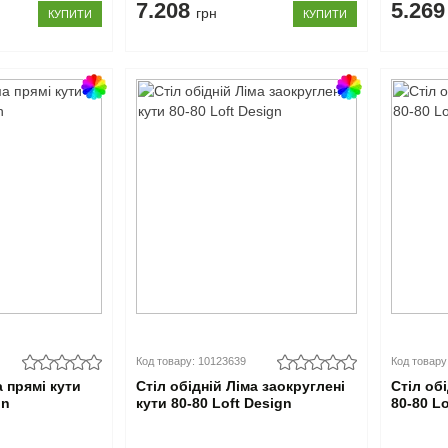
7.208
5.26
грн
КУПИТИ
КУПИТИ
Код товару: 10123639
Код товару
а прямі кути
Стіл обідній Ліма заокруглені
Стіл об
gn
кути 80-80 Loft Design
80-80 L