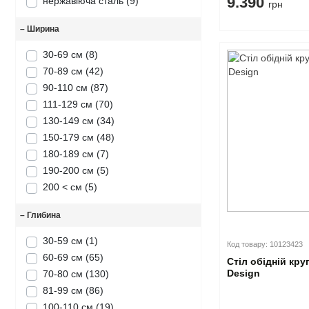
9.390
нержавіюча сталь
(9)
грн
–
Ширина
30-69 см
(8)
70-89 см
(42)
90-110 см
(87)
111-129 см
(70)
130-149 см
(34)
150-179 см
(48)
180-189 см
(7)
190-200 см
(5)
200 < см
(5)
–
Глибина
30-59 см
(1)
Код товару: 10123423
60-69 см
(65)
Стіл обідній кру
Design
70-80 см
(130)
81-99 см
(86)
100-110 см
(19)