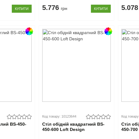
5.776
5.07
грн
КУПИТИ
КУПИТИ
Код товару: 10123644
Код товару
глий BS-450-
Стіл обідній квадратний BS-
Стіл об
450-600 Loft Design
450-700