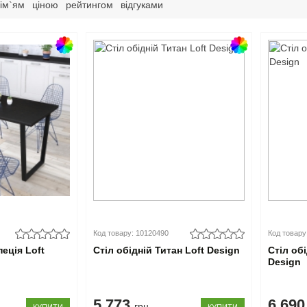
ім`ям
ціною
рейтингом
відгуками
Код товару: 10120490
Код товару
пеція Loft
Стіл обідній Титан Loft Design
Стіл обі
Design
5.773
6.69
грн