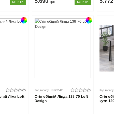
5.690
5.77
грн
КУПИТИ
КУПИТИ
Код товару: 10123542
Код товару
глий Ліма Loft
Стіл обідній Лінда 138-70 Loft
Стіл об
Design
кути 12