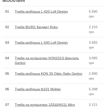
01
Тумба мобільна L-420 Loft Design
5.590
грн
02
Тумба BU301 Бюджет Roko
2.233
грн
03
Тумба мобільна L-540 Loft Design
3.682
грн
04
Тумба на коліщатках KON1D1S Шанталь
3.095
Gerbor
грн
05
Тумба мобільна KON 3S Офіс Лайн Gerbor
2.890
грн
06
Тумба мобільна tb101 Mobler
5.288
грн
07
Тумба на коліщатках 1Д1Ш/AG11 Айго
2.121