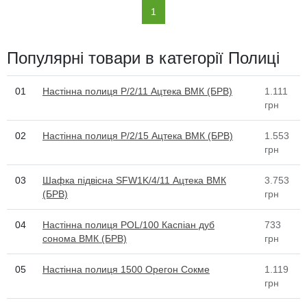
(current)
1
Популярні товари в категорії Полиці
01
Настінна полиця P/2/11 Ацтека ВМК (БРВ)
1.111
грн
02
Настінна полиця P/2/15 Ацтека ВМК (БРВ)
1.553
грн
03
Шафка підвісна SFW1K/4/11 Ацтека ВМК
3.753
(БРВ)
грн
04
Настінна полиця POL/100 Каспіан дуб
733
сонома ВМК (БРВ)
грн
05
Настінна полиця 1500 Орегон Сокме
1.119
грн