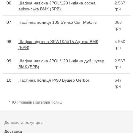
06
Шафка навісна JPOL/120 Індіана сосна
2.567
арізонська ВМК (БРВ)
грн
07
Настінна полиця 105 Б’янко Світ Меблів
363
грн
08
Шафка підвісна SFW1K/4/15 Ацтека ВМК
4.950
(БРВ)
грн
09
Шафка навісна JPOL/120 Індіана дуб шутер
2.567
ВМК (БРВ)
грн
10
Настінна полиця P/90 Вушер Gerbor
647
грн
* ТОП товарів в категорії Полиці
Допомога покупцеві
Доставка