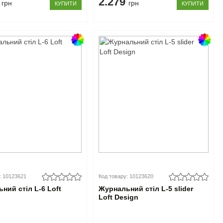
6
2.279
грн
грн
КУПИТИ
КУПИТИ
: 10123621
Код товару: 10123620
ний стіл L-6 Loft
Журнальний стіл L-5 slider
Loft Design