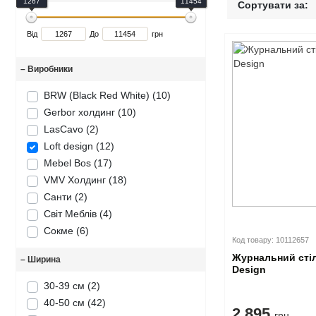
1267
11454
Сортувати за:
Дитячі крісла та стільці
Високоглянцеві тумби для ванної кімнати
Душові піддони
Тумби офісні під техніку
Від
До
грн
Дитячі стільчики
Тумби для ванної під дерево
Унітази
–
Виробники
Дитячі матраци
Класичні тумби у ванну
Аксесуари для ванної та туалету
BRW (Black Red White) (10)
Душові гарнітури
Gerbor холдинг (10)
LasCavo (2)
Loft design (12)
Mebel Bos (17)
VMV Холдинг (18)
Санти (2)
Світ Меблів (4)
Сокме (6)
Код товару: 10112657
Журнальний стіл
–
Ширина
Design
30-39 см
(2)
40-50 см
(42)
2.895
грн