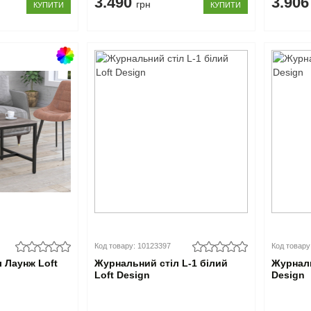
3.490
3.90
грн
КУПИТИ
КУПИТИ
Код товару: 10123397
Код товару
 Лаунж Loft
Журнальний стіл L-1 білий
Журналь
Loft Design
Design