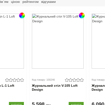
ім`ям
ціною
рейтингом
відгуками
Код товару: 100246
Код товару
 L-1 Loft
Журнальний стіл V-105 Loft
Журналь
Design
Design
5.598
6.09
грн