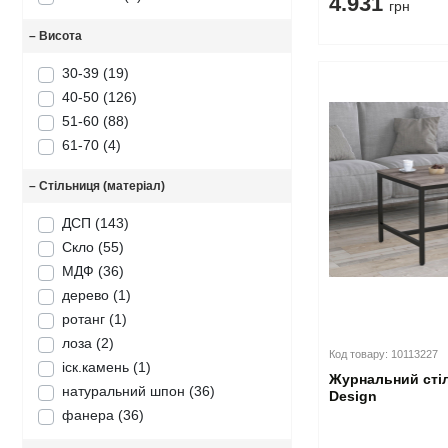
4.931
грн
–
Висота
30-39
(19)
40-50
(126)
51-60
(88)
61-70
(4)
–
Стільниця (матеріал)
ДСП
(143)
Скло
(55)
МДФ
(36)
дерево
(1)
ротанг
(1)
лоза
(2)
Код товару: 10113227
іск.камень
(1)
Журнальний стіл
натуральний шпон
(36)
Design
фанера
(36)