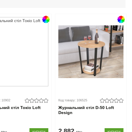
: 10902
Код товару: 106525
ний стіл Токіо Loft
Журнальний стіл D-50 Loft
Design
0
2.882
грн
грн