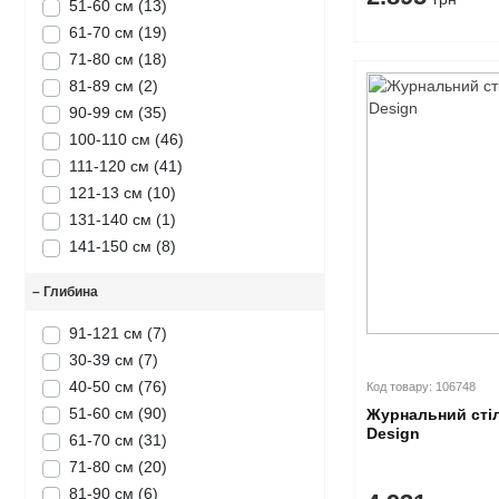
51-60 см
(13)
61-70 см
(19)
71-80 см
(18)
81-89 см
(2)
90-99 см
(35)
100-110 см
(46)
111-120 см
(41)
121-13 см
(10)
131-140 см
(1)
141-150 см
(8)
–
Глибина
91-121 см
(7)
30-39 см
(7)
40-50 см
(76)
Код товару: 106748
51-60 см
(90)
Журнальний стіл
Design
61-70 см
(31)
71-80 см
(20)
81-90 см
(6)