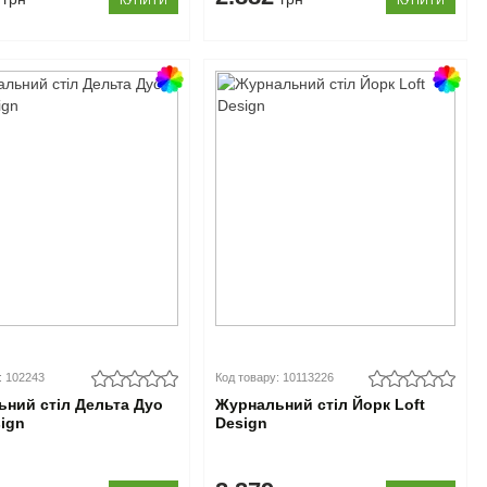
КУПИТИ
КУПИТИ
: 102243
Код товару: 10113226
ний стіл Дельта Дуо
Журнальний стіл Йорк Loft
sign
Design