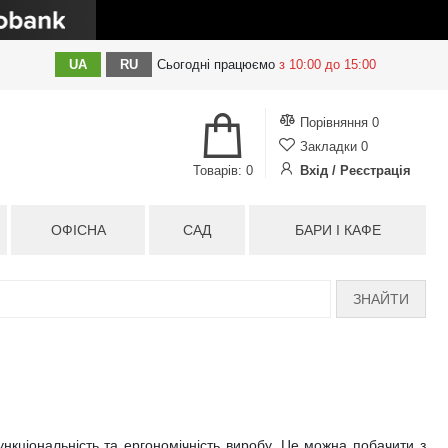
UA
RU
Сьогодні
працюємо
з 10:00 до 15:00
Порівняння
0
Закладки
0
Товарів: 0
Вхід / Реєстрація
ОФІСНА
САД
БАРИ І КАФЕ
ЗНАЙТИ
нкціональність та ергономічність виробу. Це можна побачити з