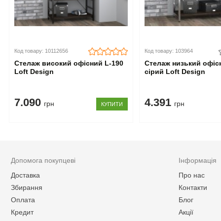
Код товару: 10112656
Код товару: 103964
Стелаж високий офісний L-190
Стелаж низький офіс
Loft Design
сірий Loft Design
7.090
4.391
грн
грн
КУПИТИ
Допомога покупцеві
Інформація
Доставка
Про нас
Збирання
Контакти
Оплата
Блог
Кредит
Акції