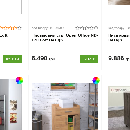
Код товару: 10107589
Код товару: 1
Loft
Письмовий стіл Open Office ND-
Письмовий
120 Loft Design
Design
6.490
9.886
грн
гр
КУПИТИ
КУПИТИ