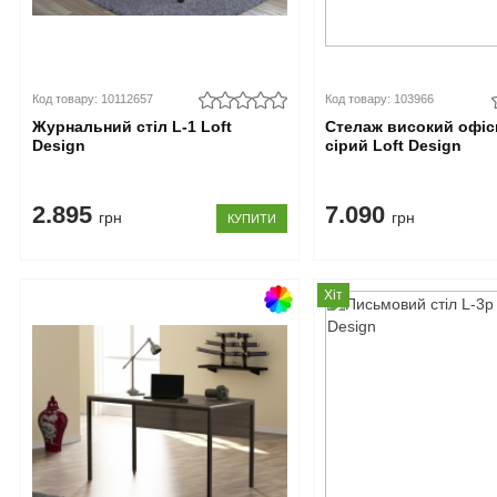
Код товару: 10112657
Код товару: 103966
Журнальний стіл L-1 Loft
Стелаж високий офіс
Design
сірий Loft Design
2.895
7.090
грн
грн
КУПИТИ
Хіт