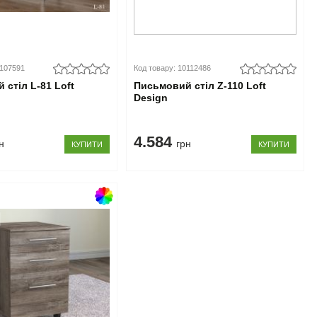
0107591
Код товару: 10112486
 стіл L-81 Loft
Письмовий стіл Z-110 Loft
Design
4.584
н
грн
КУПИТИ
КУПИТИ