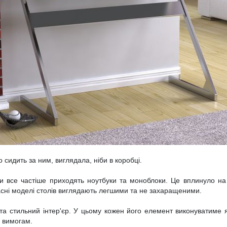
 сидить за ним, виглядала, ніби в коробці.
и все частіше приходять ноутбуки та моноблоки. Це вплинуло на
часні моделі столів виглядають легшими та не захаращеними.
та стильний інтер'єр. У цьому кожен його елемент виконуватиме я
м вимогам.