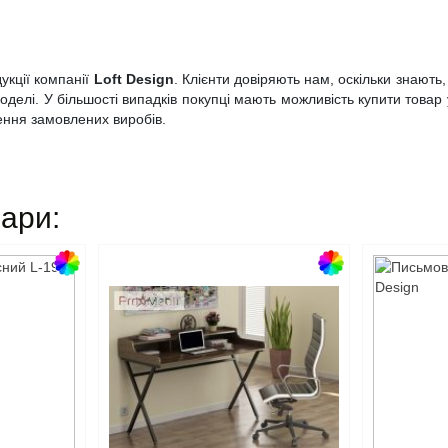
укції компанії
Loft Design
. Клієнти довіряють нам, оскільки знают
моделі. У більшості випадків покупці мають можливість купити това
ення замовлених виробів.
вари: