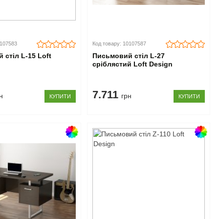
0107583
Код товару: 10107587
 стіл L-15 Loft
Письмовий стіл L-27
сріблястий Loft Design
7.711
н
грн
КУПИТИ
КУПИТИ