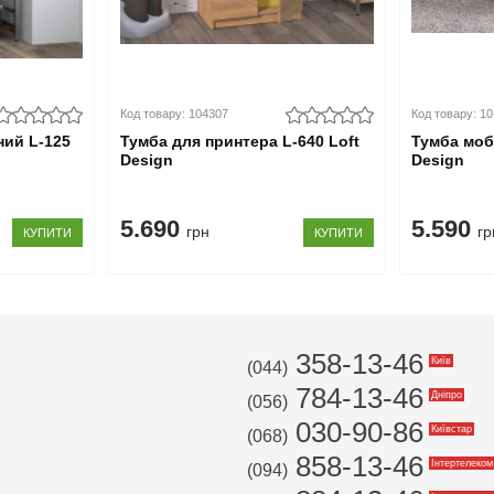
Код товару: 104307
Код товару: 1
ний L-125
Тумба для принтера L-640 Loft
Тумба моб
Design
Design
5.690
5.590
грн
гр
КУПИТИ
КУПИТИ
358-13-46
Київ
(044)
784-13-46
Дніпро
(056)
030-90-86
Київстар
(068)
858-13-46
Інтертелеком
(094)