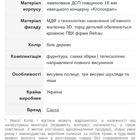
Матеріал
ламіноване ДСП товщиною 16 мм
корпусу
німецького концерну «Kronospan»
Матеріал
МДФ з технологією нанесення об’ємного
фасаду
малюнка 3D, торці деталей обклеюються
кромкою ПВХ фірми Rehau
Колір
біле дерево
Комплектація
фурнітура, схема збірки | телескопічні
направляючі повного висунення
Особливості
висувна полиця, три висувні шухляди та
ніша
Країна
Україна
виробник
Бренд
Санти
* Увага! Колір і відтінок можуть відрізнятися, в залежності від
налаштувань монітора (яскравість, контраст, насиченість), а також
освітлення. З метою постійного вдосконалення продукції, згідно умов
ринку і законодавства, виробник залишає за собою право в будь-який
момент вносити зміни в конструкцію товару без повідомлення не