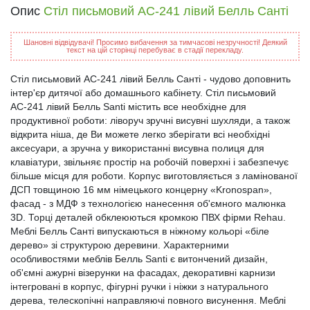
Опис
Стіл письмовий АС-241 лівий Белль Санті
Шановні відвідувачі! Просимо вибачення за тимчасові незручності! Деякий
текст на цій сторінці перебуває в стадії перекладу.
Стіл письмовий АС-241 лівий Белль Санті - чудово доповнить
інтер'єр дитячої або домашнього кабінету. Стіл письмовий
АС-241 лівий Белль Santi містить все необхідне для
продуктивної роботи: ліворуч зручні висувні шухляди, а також
відкрита ніша, де Ви можете легко зберігати всі необхідні
аксесуари, а зручна у використанні висувна полиця для
клавіатури, звільняє простір на робочій поверхні і забезпечує
більше місця для роботи. Корпус виготовляється з ламінованої
ДСП товщиною 16 мм німецького концерну «Kronospan»,
фасад - з МДФ з технологією нанесення об'ємного малюнка
3D. Торці деталей обклеюються кромкою ПВХ фірми Rehau.
Меблі Белль Санті випускаються в ніжному кольорі «біле
дерево» зі структурою деревини. Характерними
особливостями меблів Белль Santi є витончений дизайн,
об'ємні ажурні візерунки на фасадах, декоративні карнизи
інтегровані в корпус, фігурні ручки і ніжки з натурального
дерева, телескопічні направляючі повного висунення. Меблі