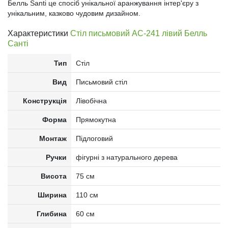
Белль Santi це спосіб унікальної аранжування інтер'єру з
унікальним, казково чудовим дизайном.
Характеристики
Стіл письмовий АС-241 лівий Белль
Санті
Тип
Стіл
Вид
Письмовий стіл
Конструкція
Лівобічна
Форма
Прямокутна
Монтаж
Підлоговий
Ручки
фігурні з натурального дерева
Висота
75 см
Ширина
110 см
Глибина
60 см