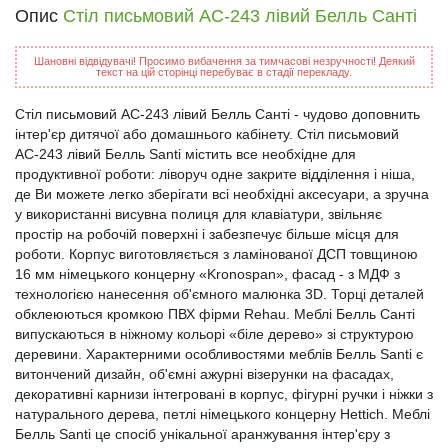
Опис
Стіл письмовий АС-243 лівий Белль Санті
Шановні відвідувачі! Просимо вибачення за тимчасові незручності! Деякий
текст на цій сторінці перебуває в стадії перекладу.
Стіл письмовий АС-243 лівий Белль Санті - чудово доповнить
інтер'єр дитячої або домашнього кабінету. Стіл письмовий
АС-243 лівий Белль Santi містить все необхідне для
продуктивної роботи: ліворуч одне закрите відділення і ніша,
де Ви можете легко зберігати всі необхідні аксесуари, а зручна
у використанні висувна полиця для клавіатури, звільняє
простір на робочій поверхні і забезпечує більше місця для
роботи. Корпус виготовляється з ламінованої ДСП товщиною
16 мм німецького концерну «Kronospan», фасад - з МДФ з
технологією нанесення об'ємного малюнка 3D. Торці деталей
обклеюються кромкою ПВХ фірми Rehau. Меблі Белль Санті
випускаються в ніжному кольорі «біле дерево» зі структурою
деревини. Характерними особливостями меблів Белль Santi є
витончений дизайн, об'ємні ажурні візерунки на фасадах,
декоративні карнизи інтегровані в корпус, фігурні ручки і ніжки з
натурального дерева, петлі німецького концерну Hettich. Меблі
Белль Santi це спосіб унікальної аранжування інтер'єру з