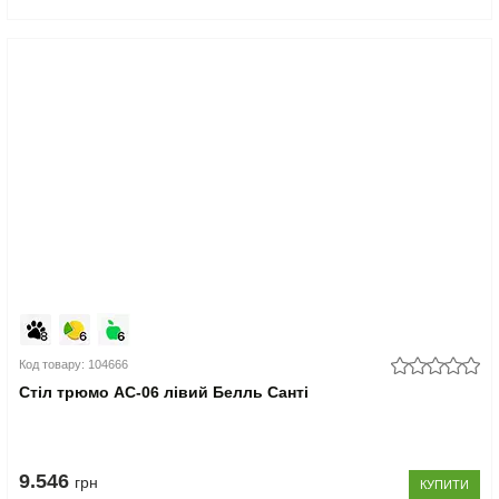
Код товару: 104666
Стіл трюмо АС-06 лівий Белль Санті
9.546
грн
КУПИТИ