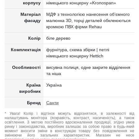
корпусу
німецького концерну «Kronospan»
Матеріал
МДФ з технологією нанесення об’ємного
фасаду
малюнка 3D, торці деталей обклеюються
кромкою ПВХ фірми Rehau
Колір
біле дерево
Комплектація
фурнітура, схема збірки | петлі
німецького концерну Hettich
Особливості
висувна полиця, одне закрите відділення
та ніша
Країна
Україна
виробник
Бренд
Санти
* Увага! Колір і відтінок можуть відрізнятися, в залежності від
налаштувань монітора (яскравість, контраст, насиченість), а також
освітлення. З метою постійного вдосконалення продукції, згідно умов
ринку і законодавства, виробник залишає за собою право в будь-який
момент вносити зміни в конструкцію товару без повідомлення не
змінюючи його загальних характеристик. Магазин не несе