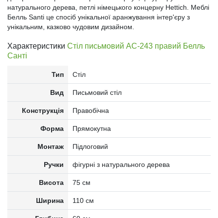
натурального дерева, петлі німецького концерну Hettich. Меблі
Белль Santi це спосіб унікальної аранжування інтер'єру з
унікальним, казково чудовим дизайном.
Характеристики
Стіл письмовий АС-243 правий Белль
Санті
Тип
Стіл
Вид
Письмовий стіл
Конструкція
Правобічна
Форма
Прямокутна
Монтаж
Підлоговий
Ручки
фігурні з натурального дерева
Висота
75 см
Ширина
110 см