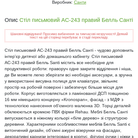
Виробник:
Санти
Опис
Стіл письмовий АС-243 правий Белль Санті
Шановні відвідувачі! Просимо вибачення за тимчасові незручності! Деякий
текст на цій сторінці перебуває в стадії перекладу.
Стіл письмовий АС-243 правий Белль Санті - чудово доповнить
інтер'єр дитячої або домашнього кабінету. Стіл письмовий
АС-243 правий Белль Santi містить все необхідне для
продуктивної роботи: праворуч одне закрите відділення і ніша,
де Ви можете легко зберігати всі необхідні аксесуари, а зручна
у використанні висувна полиця для клавіатури, звільняє
простір на робочій поверхні і забезпечує більше місця для
роботи. Корпус виготовляється з ламінованої ДСП товщиною
16 мм німецького концерну «Kronospan», фасад - з МДФ з
технологією нанесення об'ємного малюнка 3D. Торці деталей
обклеюються кромкою ПВХ фірми Rehau. Меблі Белль Санті
випускаються в ніжному кольорі «біле дерево» зі структурою
деревини. Характерними особливостями меблів Белль Santi є
витончений дизайн, об'ємні ажурні візерунки на фасадах,
декоративні карнизи інтегровані в корпус, фігурні ручки і ніжки з