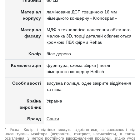
Глибина
60 см
Матеріал
ламіноване ДСП товщиною 16 мм
корпусу
німецького концерну «Kronospan»
Матеріал
МДФ з технологією нанесення об’ємного
фасаду
малюнка 3D, торці деталей обклеюються
кромкою ПВХ фірми Rehau
Колір
біле дерево
Комплектація
фурнітура, схема збірки | петлі
німецького концерну Hettich
Особливості
висувна полиця, одне закрите відділення
та ніша
Країна
Україна
виробник
Бренд
Санти
* Увага! Колір і відтінок можуть відрізнятися, в залежності від
налаштувань монітора (яскравість, контраст, насиченість), а також
освітлення. З метою постійного вдосконалення продукції, згідно умов