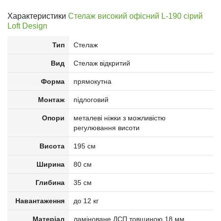
Характеристики
Стелаж високий офісний L-190 сірий
Loft Design
Тип
Стелаж
Вид
Стелаж відкритий
Форма
прямокутна
Монтаж
підлоговий
Опори
металеві ніжки з можливістю
регулювання висоти
Висота
195 см
Ширина
80 см
Глибина
35 см
Навантаження
до 12 кг
Матеріал
ламіноване ДСП товщиною 18 мм,