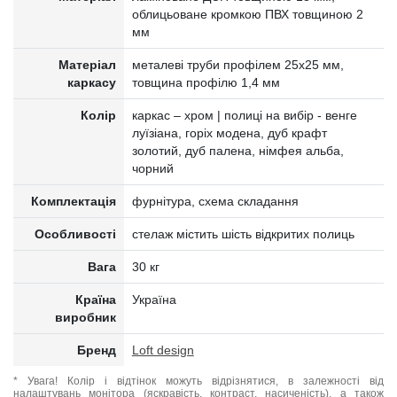
облицьоване кромкою ПВХ товщиною 2
мм
Матеріал
металеві труби профілем 25x25 мм,
каркасу
товщина профілю 1,4 мм
Колір
каркас – хром | полиці на вибір - венге
луїзіана, горіх модена, дуб крафт
золотий, дуб палена, німфея альба,
чорний
Комплектація
фурнітура, схема складання
Особливості
стелаж містить шість відкритих полиць
Вага
30 кг
Країна
Україна
виробник
Бренд
Loft design
* Увага! Колір і відтінок можуть відрізнятися, в залежності від
налаштувань монітора (яскравість, контраст, насиченість), а також