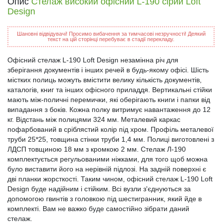
Опис
Стелаж високий офісний L-190 сірий Loft
Design
Шановні відвідувачі! Просимо вибачення за тимчасові незручності! Деякий
текст на цій сторінці перебуває в стадії перекладу.
Офісний стелаж L-190 Loft Design незамінна річ для
зберігання документів і інших речей в будь-якому офісі. Шість
містких полиць можуть вмістити велику кількість документів,
каталогів, книг та інших офісного приладдя. Вертикальні стійки
мають між-поличні перемички, які оберігають книги і папки від
випадання з боків. Кожна полку витримує навантаження до 12
кг. Відстань між полицями 324 мм. Металевий каркас
пофарбований в сріблястий колір під хром. Профіль металевої
труби 25*25, товщина стінки труби 1,4 мм. Полиці виготовлені з
ЛДСП товщиною 18 мм з кромкою 2 мм. Стелаж Л-190
комплектується регульованими ніжками, для того щоб можна
було виставити його на нерівній підлозі. На задній поверхні є
дві планки жорсткості. Таким чином, офісний стелаж L-190 Loft
Design буде надійним і стійким. Всі вузли з'єднуються за
допомогою гвинтів з головкою під шестигранник, який йде в
комплекті. Вам не важко буде самостійно зібрати даний
стелаж.