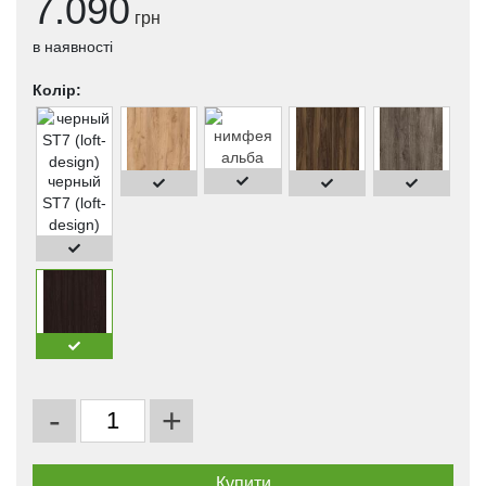
7.090
грн
в наявності
Колір:
черный
ST7 (loft-
design)
-
+