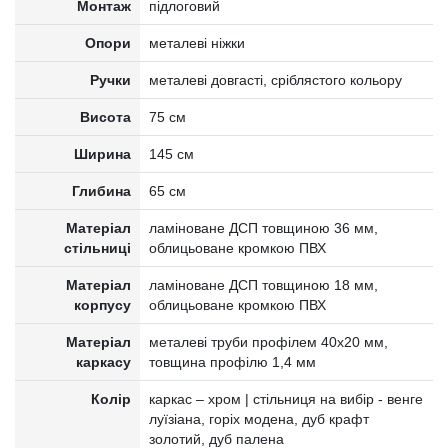
Монтаж
підлоговий
Опори
металеві ніжки
Ручки
металеві довгасті, сріблястого кольору
Висота
75 см
Ширина
145 см
Глибина
65 см
Матеріал
ламіноване ДСП товщиною 36 мм,
стільниці
облицьоване кромкою ПВХ
Матеріал
ламіноване ДСП товщиною 18 мм,
корпусу
облицьоване кромкою ПВХ
Матеріал
металеві труби профілем 40x20 мм,
каркасу
товщина профілю 1,4 мм
Колір
каркас – хром | стільниця на вибір - венге
луїзіана, горіх модена, дуб крафт
золотий, дуб палена