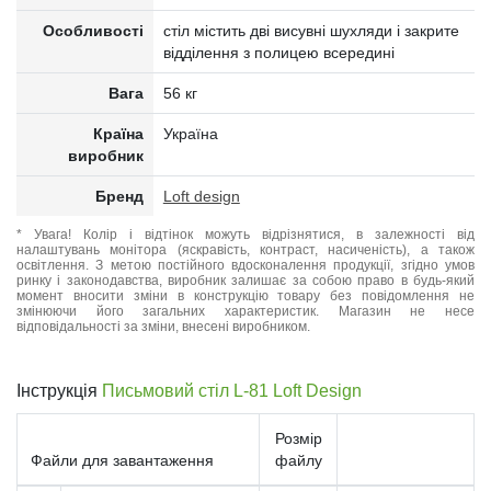
Особливості
стіл містить дві висувні шухляди і закрите
відділення з полицею всередині
Вага
56 кг
Країна
Україна
виробник
Бренд
Loft design
* Увага! Колір і відтінок можуть відрізнятися, в залежності від
налаштувань монітора (яскравість, контраст, насиченість), а також
освітлення. З метою постійного вдосконалення продукції, згідно умов
ринку і законодавства, виробник залишає за собою право в будь-який
момент вносити зміни в конструкцію товару без повідомлення не
змінюючи його загальних характеристик. Магазин не несе
відповідальності за зміни, внесені виробником.
Інструкція
Письмовий стіл L-81 Loft Design
Розмір
Файли для завантаження
файлу