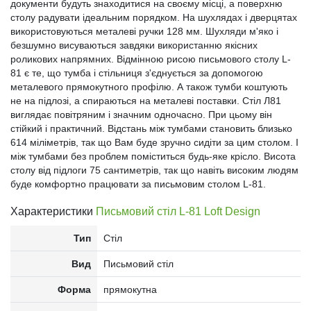
документи будуть знаходитися на своєму місці, а поверхню
столу радувати ідеальним порядком. На шухлядах і дверцятах
використовуються металеві ручки 128 мм. Шухляди м'яко і
безшумно висуваються завдяки використанню якісних
роликових напрямних. Відмінною рисою письмового столу L-
81 є те, що тумба і стільниця з'єднується за допомогою
металевого прямокутного профілю. А також тумби коштують
не на підлозі, а спираються на металеві поставки. Стіл Л81
виглядає повітряним і значним одночасно. При цьому він
стійкий і практичний. Відстань між тумбами становить близько
614 міліметрів, так що Вам буде зручно сидіти за цим столом. І
між тумбами без проблем поміститься будь-яке крісло. Висота
столу від підлоги 75 сантиметрів, так що навіть високим людям
буде комфортно працювати за письмовим столом L-81.
Характеристики
Письмовий стіл L-81 Loft Design
Тип
Стіл
Вид
Письмовий стіл
Форма
прямокутна