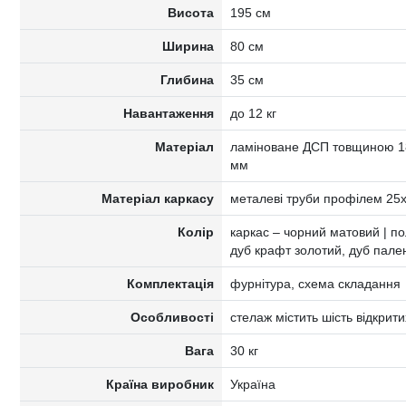
Висота
195 см
Ширина
80 см
Глибина
35 см
Навантаження
до 12 кг
Матеріал
ламіноване ДСП товщиною 1
мм
Матеріал каркасу
металеві труби профілем 25
Колір
каркас – чорний матовий | пол
дуб крафт золотий, дуб пале
Комплектація
фурнітура, схема складання
Особливості
стелаж містить шість відкрит
Вага
30 кг
Країна виробник
Україна