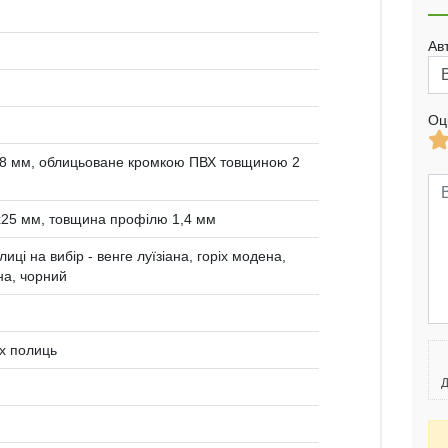
Ав
Оц
8 мм, облицьоване кромкою ПВХ товщиною 2
x25 мм, товщина профілю 1,4 мм
иці на вибір - венге луїзіана, горіх модена,
на, чорний
их полиць
Д