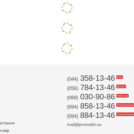
358-13-46
Київ
(044)
784-13-46
Дніпро
(056)
030-90-86
Київстар
(068)
858-13-46
Інтертелеком
(094)
884-13-46
Інтертелеком
(094)
истання
mail@promebli.ua
говір