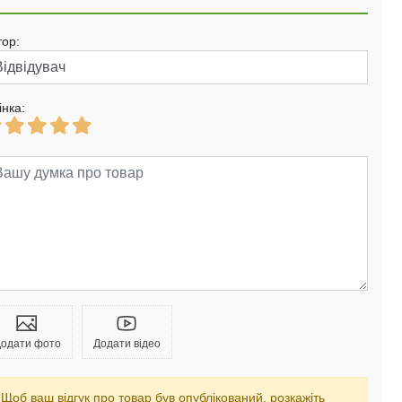
тор:
інка:
одати фото
Додати відео
Щоб ваш відгук про товар був опублікований, розкажіть