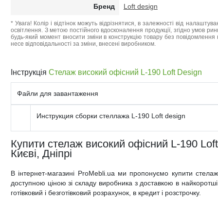
Бренд
Loft design
* Увага! Колір і відтінок можуть відрізнятися, в залежності від налаштува
освітлення. З метою постійного вдосконалення продукції, згідно умов ри
будь-який момент вносити зміни в конструкцію товару без повідомлення 
несе відповідальності за зміни, внесені виробником.
Інструкція
Стелаж високий офісний L-190 Loft Design
Файли для завантаження
Инструкция сборки стеллажа L-190 Loft design
Купити стелаж високий офісний L-190 Loft
Києві, Дніпрі
В інтернет-магазині ProMebli.ua ми пропонуємо купити стела
доступною ціною зі складу виробника з доставкою в найкоротші т
готівковий і безготівковий розрахунок, в кредит і розстрочку.