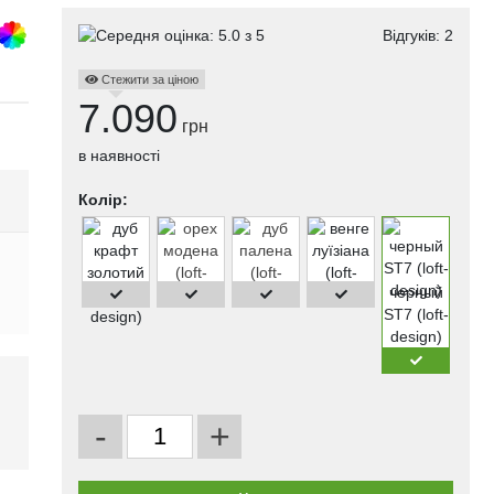
Відгуків:
2
Стежити за ціною
7.090
грн
в наявності
Колір:
черный
ST7 (loft-
design)
-
+
і