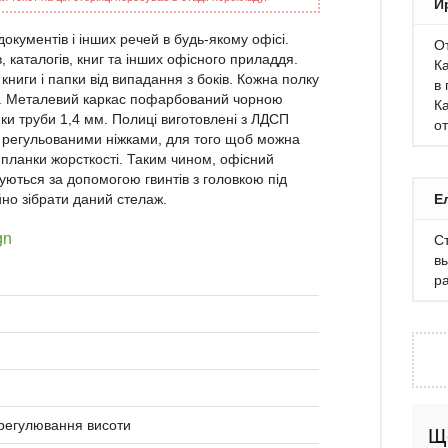
И
окументів і інших речей в будь-якому офісі.
О
, каталогів, книг та інших офісного приладдя.
Ка
книги і папки від випадання з боків. Кожна полку
в
мм. Металевий каркас пофарбований чорною
Ка
и труби 1,4 мм. Полиці виготовлені з ЛДСП
о
 регульованими ніжками, для того щоб можна
ві планки жорсткості. Таким чином, офісний
днуються за допомогою гвинтів з головкою під
йно зібрати даний стелаж.
Е
gn
С
в
р
 регулювання висоти
Щ