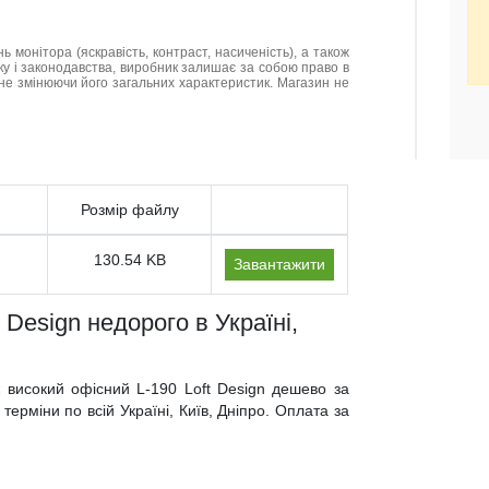
нь монітора (яскравість, контраст, насиченість), а також
нку і законодавства, виробник залишає за собою право в
не змінюючи його загальних характеристик. Магазин не
Розмір файлу
130.54 KB
Завантажити
 Design недорого в Україні,
ж високий офісний L-190 Loft Design дешево за
ерміни по всій Україні, Київ, Дніпро. Оплата за