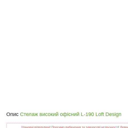
Опис
Стелаж високий офісний L-190 Loft Design
Шановні відвідувачі! Просимо вибачення за тимчасові незручності! Деякий