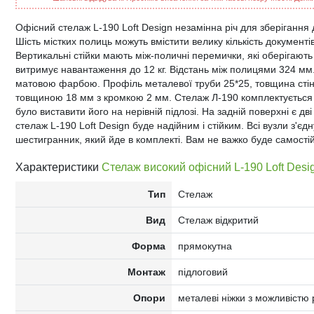
Офісний стелаж L-190 Loft Design незамінна річ для зберігання д
Шість містких полиць можуть вмістити велику кількість документів
Вертикальні стійки мають між-поличні перемички, які оберігають 
витримує навантаження до 12 кг. Відстань між полицями 324 
матовою фарбою. Профіль металевої труби 25*25, товщина стінк
товщиною 18 мм з кромкою 2 мм. Стелаж Л-190 комплектується
було виставити його на нерівній підлозі. На задній поверхні є д
стелаж L-190 Loft Design буде надійним і стійким. Всі вузли з'є
шестигранник, який йде в комплекті. Вам не важко буде самості
Характеристики
Стелаж високий офісний L-190 Loft Desi
Тип
Стелаж
Вид
Стелаж відкритий
Форма
прямокутна
Монтаж
підлоговий
Опори
металеві ніжки з можливістю