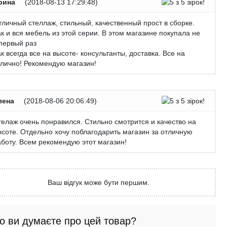
рина
(
2018-08-13 17:29:48
)
тличный стеллаж, стильный, качественный прост в сборке.
к и вся мебель из этой серии. В этом магазине покупала не
 первый раз
к всегда все на высоте- консультанты, доставка. Все на
тлично! Рекомендую магазин!
лена
(
2018-08-06 20:06:49
)
телаж очень понравился. Стильно смотрится и качество на
ысоте. Отдельно хочу поблагодарить магазин за отличную
аботу. Всем рекомендую этот магазин!
Ваш відгук може бути першим.
о ви думаєте про цей товар?