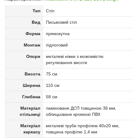
Тип
Стіл
Вид
Письмовий стіл
Форма
прямокутна
Монтаж
підлоговий
Опори
металеві ніжки з можливістю
регулювання висоти
Висота
75 см
Ширина
110 см
Глибина
58 см
Матеріал
ламіноване ДСП товщиною 36 мм,
стільниці
облицьоване кромкою ПВХ
Матеріал
металеві труби профілем 40x20 мм,
каркасу
товщина профілю 1,4 мм