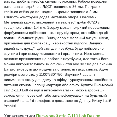
вигляд зробить інтер'єр свіжим і сучасним. Робоча поверхня
виконана з подвійною ЛДСП товщиною 36 мм. По краях
клеїться стійка до пошкоджень кромка товщиною 2 мм.
Стійкість конструкції додає металева опора з балками.
Металевий каркас виконаний з металевої труби 40*20 з
товщиною стінки 1,4 мм. Зверху метал покритий порошковим
фарбуванням сріблястого кольору під хром, яка стійка до дії
вологи і більшості рідин. Внизу опор є маленькі висувні ніжки,
призначені для компенсації нерівностей підлоги. Завдяки
вдалій конструкції, цей стіл для ноутбука буде неймовірно
зручним і при цьому компактним і органічним. Його можна
основне призначення це робота з ноутбуком, але також його
можна використовувати як офісний стіл або як стіл для письма.
Багато виберуть цю модель за стильність і акуратність. Адже
розміри цього столу 1100*580*750. Відмінний варіант
письмового столу для дому та офісу з урахуванням постійного
питання економії площі квартири або офісу. Купити Письмовий
стіл Z-110 Loft design в інтернет-магазині можна зробивши
замовлення через сайт або зателефонувавши на будь-який
вказаний на сайті телефон, з доставкою по Дніпру, Києву і всій
Україні.
Характеристики
Письмовий стіл Z-110 Loft Design