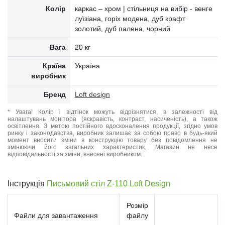
Колір
каркас – хром | стільниця на вибір - венге
луїзіана, горіх модена, дуб крафт
золотий, дуб палена, чорний
Вага
20 кг
Країна
Україна
виробник
Бренд
Loft design
* Увага! Колір і відтінок можуть відрізнятися, в залежності від
налаштувань монітора (яскравість, контраст, насиченість), а також
освітлення. З метою постійного вдосконалення продукції, згідно умов
ринку і законодавства, виробник залишає за собою право в будь-який
момент вносити зміни в конструкцію товару без повідомлення не
змінюючи його загальних характеристик. Магазин не несе
відповідальності за зміни, внесені виробником.
Інструкція
Письмовий стіл Z-110 Loft Design
Розмір
Файли для завантаження
файлу