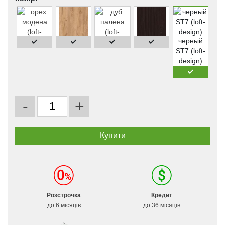
черный
ST7 (loft-
design)
-
+
Розстрочка
Кредит
до 6 місяців
до 36 місяців