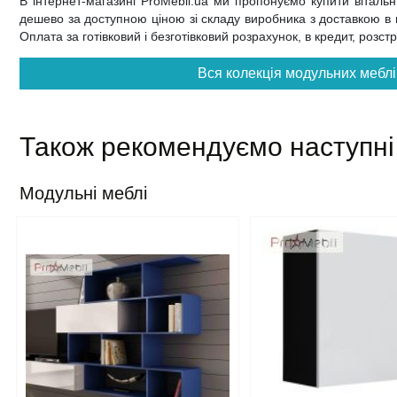
В інтернет-магазині ProMebli.ua ми пропонуємо купити вітал
дешево за доступною ціною зі складу виробника з доставкою в на
Оплата за готівковий і безготівковий розрахунок, в кредит, розс
Вся колекція модульних меблі
Також рекомендуємо наступні
Модульні меблі