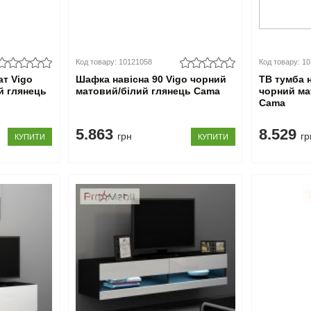
Код товару: 10121058
Код товару: 1
ат Vigo
Шафка навісна 90 Vigo чорний
ТВ тумба н
й глянець
матовий/білий глянець Cama
чорний ма
Cama
5.863
8.529
грн
гр
КУПИТИ
КУПИТИ