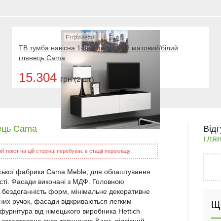
ТВ тумба навісна 140 Vigo чорний матовий/білий
глянець Cama
15.304
грн
(2 шт.)
нець Cama
Від
гля
 текст на цій сторінці перебуває в стадії перекладу.
льської фабрики Cama Meble, для облаштування
кості. Фасади виконані з МДФ. Головною
і бездоганність форм, мінімальне декоративне
йних ручок, фасади відкриваються легким
Щ
фурнітура від німецького виробника Hettich