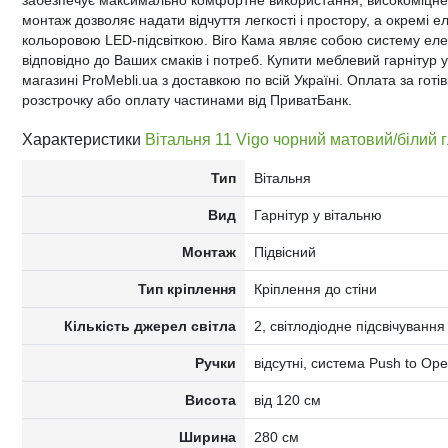
забезпечує максимально комфортне використання, високоміцне 
монтаж дозволяє надати відчуття легкості і простору, а окремі
кольоровою LED-підсвіткою. Віго Кама являє собою систему еле
відповідно до Ваших смаків і потреб. Купити меблевий гарнітур
магазині ProMebli.ua з доставкою по всій Україні. Оплата за готів
розстрочку або оплату частинами від ПриватБанк.
Характеристики
Вітальня 11 Vigo чорний матовий/білий
Тип
Вітальня
Вид
Гарнітур у вітальню
Монтаж
Підвісний
Тип кріплення
Кріплення до стіни
Кількість джерел світла
2, світлодіодне підсвічування
Ручки
відсутні, система Push to Op
Висота
від 120 см
Ширина
280 см