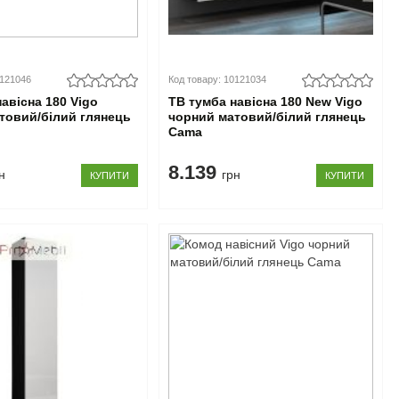
0121046
Код товару: 10121034
авісна 180 Vigo
ТВ тумба навісна 180 New Vigo
товий/білий глянець
чорний матовий/білий глянець
Cama
8.139
н
грн
КУПИТИ
КУПИТИ