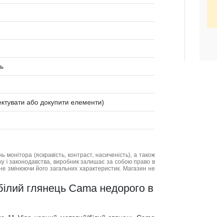
ь
ктувати або докупити елементи)
нь монітора (яскравість, контраст, насиченість), а також
нку і законодавства, виробник залишає за собою право в
не змінюючи його загальних характеристик. Магазин не
/білий глянець Cama недорого в