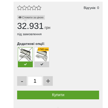
Відгуків: 0
Стежити за ціною
32.931
грн
під замовлення
Додаткові опції:
+740 грн
-
+