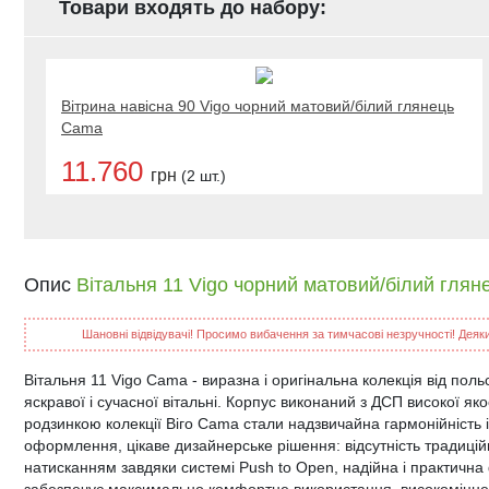
Товари входять до набору:
Вітрина навісна 90 Vigo чорний матовий/білий глянець
Cama
11.760
грн
(2 шт.)
Опис
Вітальня 11 Vigo чорний матовий/білий гля
Шановні відвідувачі! Просимо вибачення за тимчасові незручності! Деякий
Вітальня 11 Vigo Cama - виразна і оригінальна колекція від по
яскравої і сучасної вітальні. Корпус виконаний з ДСП високої я
родзинкою колекції Віго Cama стали надзвичайна гармонійність 
оформлення, цікаве дизайнерське рішення: відсутність традиці
натисканням завдяки системі Push to Open, надійна і практична 