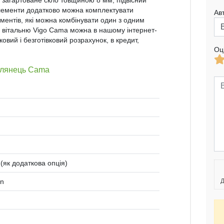
загартоване скло товщиною 8 мм, підвісний
 елементи додатково можна комплектувати
Ав
ментів, які можна комбінувати один з одним
 у вітальню Vigo Cama можна в нашому інтернет-
ковий і безготівковий розрахунок, в кредит,
Оц
 глянець Cama
 (як додаткова опція)
en
Д