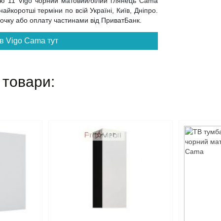
ьню 11 Vigo чорний матовий/білий глянець Cama
йкоротші терміни по всій Україні, Київ, Дніпро.
трочку або оплату частинами від ПриватБанк.
в Vigo Cama тут
 товари: