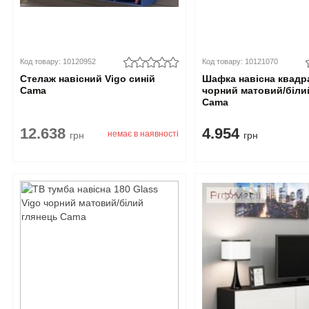
Код товару: 10120952
Код товару: 10121070
Стелаж навісний Vigo синій
Шафка навісна квадр
Cama
чорний матовий/біли
Cama
12.638
4.954
немає в наявності
грн
грн