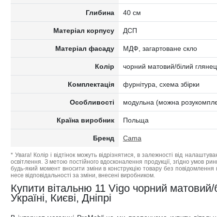
Глибина
40 см
Матеріал корпусу
ДСП
Матеріал фасаду
МДФ, загартоване скло
Колір
чорний матовий/білий глянец
Комплектація
фурнітура, схема збірки
Особливості
модульна (можна розукомпле
Країна виробник
Польща
Бренд
Cama
* Увага! Колір і відтінок можуть відрізнятися, в залежності від налаштува
освітлення. З метою постійного вдосконалення продукції, згідно умов ри
будь-який момент вносити зміни в конструкцію товару без повідомлення 
несе відповідальності за зміни, внесені виробником.
Купити вітальню 11 Vigo чорний матовий
Україні, Києві, Дніпрі