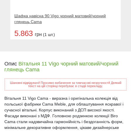
Шафка навісна 90 Vigo чорний матовий/чорний
глянець Cama
5.863
грн
(1 шт.)
Опис
Вітальня 11 Vigo чорний матовий/чорний
глянець Cama
Шановні відвідувачі! Просимо вибачення за тимчасові незручності! Деякий
текст на цій сторінці перебуває в стадії перекладу.
Вітальня 11 Vigo Cama - виразна і оригінальна колекція від
польської фабрики Cama Meble, для облаштування яскравої і
сучасної вітальні. Корпус виконаний з ДСП високої якості.
Фасади виконані з МДФ. Головною родзинкою колекції Віго
Cama стали надзвичайна гармонійність і бездоганність форм,
мінімальне декоративне оформлення, цікаве дизайнерське