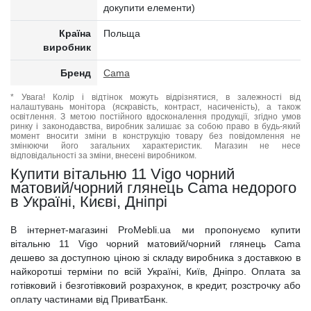
докупити елементи)
Країна
Польща
виробник
Бренд
Cama
* Увага! Колір і відтінок можуть відрізнятися, в залежності від
налаштувань монітора (яскравість, контраст, насиченість), а також
освітлення. З метою постійного вдосконалення продукції, згідно умов
ринку і законодавства, виробник залишає за собою право в будь-який
момент вносити зміни в конструкцію товару без повідомлення не
змінюючи його загальних характеристик. Магазин не несе
відповідальності за зміни, внесені виробником.
Купити вітальню 11 Vigo чорний
матовий/чорний глянець Cama недорого
в Україні, Києві, Дніпрі
В інтернет-магазині ProMebli.ua ми пропонуємо купити
вітальню 11 Vigo чорний матовий/чорний глянець Cama
дешево за доступною ціною зі складу виробника з доставкою в
найкоротші терміни по всій Україні, Київ, Дніпро. Оплата за
готівковий і безготівковий розрахунок, в кредит, розстрочку або
оплату частинами від ПриватБанк.