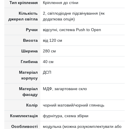
Тип кріплення
Кріплення до стіни
Кількість
2, світлодіодне підсвічування (як
джерел світла
додаткова опція)
Ручки
відсутні, система Push to Open
Висота
від 120 см
Ширина
280 см
Глибина
40 см
Матеріал
ДСП
корпусу
Матеріал
МДФ, загартоване скло
фасаду
Колір
чорний матовий/чорний глянець
Комплектація
фурнітура, схема збірки
Особливості
модульна (можна розукомплектувати або