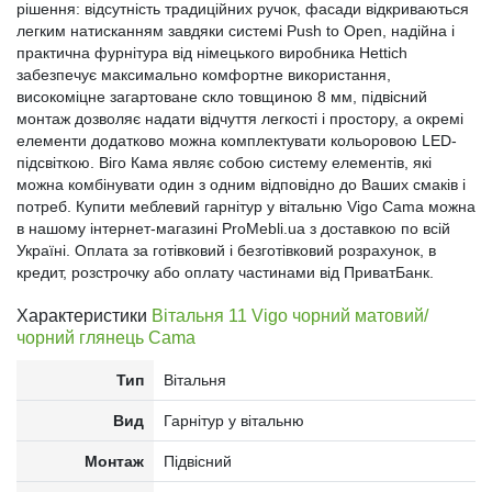
рішення: відсутність традиційних ручок, фасади відкриваються
легким натисканням завдяки системі Push to Open, надійна і
практична фурнітура від німецького виробника Hettich
забезпечує максимально комфортне використання,
високоміцне загартоване скло товщиною 8 мм, підвісний
монтаж дозволяє надати відчуття легкості і простору, а окремі
елементи додатково можна комплектувати кольоровою LED-
підсвіткою. Віго Кама являє собою систему елементів, які
можна комбінувати один з одним відповідно до Ваших смаків і
потреб. Купити меблевий гарнітур у вітальню Vigo Cama можна
в нашому інтернет-магазині ProMebli.ua з доставкою по всій
Україні. Оплата за готівковий і безготівковий розрахунок, в
кредит, розстрочку або оплату частинами від ПриватБанк.
Характеристики
Вітальня 11 Vigo чорний матовий/
чорний глянець Cama
Тип
Вітальня
Вид
Гарнітур у вітальню
Монтаж
Підвісний