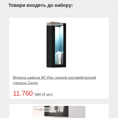
Товари входять до набору:
Вітрина навісна 90 Vigo чорний матовий/чорний
глянець Cama
11.760
грн
(2 шт.)