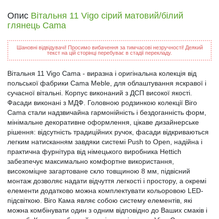
Опис
Вітальня 11 Vigo сірий матовий/білий
глянець Cama
Шановні відвідувачі! Просимо вибачення за тимчасові незручності! Деякий
текст на цій сторінці перебуває в стадії перекладу.
Вітальня 11 Vigo Cama - виразна і оригінальна колекція від
польської фабрики Cama Meble, для облаштування яскравої і
сучасної вітальні. Корпус виконаний з ДСП високої якості.
Фасади виконані з МДФ. Головною родзинкою колекції Віго
Cama стали надзвичайна гармонійність і бездоганність форм,
мінімальне декоративне оформлення, цікаве дизайнерське
рішення: відсутність традиційних ручок, фасади відкриваються
легким натисканням завдяки системі Push to Open, надійна і
практична фурнітура від німецького виробника Hettich
забезпечує максимально комфортне використання,
високоміцне загартоване скло товщиною 8 мм, підвісний
монтаж дозволяє надати відчуття легкості і простору, а окремі
елементи додатково можна комплектувати кольоровою LED-
підсвіткою. Віго Кама являє собою систему елементів, які
можна комбінувати один з одним відповідно до Ваших смаків і