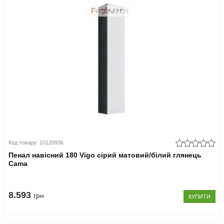
Код товару: 10120936
Пенал навісний 180 Vigo сірий матовий/білий глянець
Cama
8.593
грн
КУПИТИ