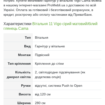
потреб. Купити меблевий гарнітур у вітальню Vigo Cama можна
в нашому інтернет-магазині ProMebli.ua з доставкою по всій
Україні. Оплата за готівковий і безготівковий розрахунок, в
кредит, розстрочку або оплату частинами від ПриватБанк.
Характеристики
Вітальня 11 Vigo сірий матовий/білий
глянець Cama
Тип
Вітальня
Вид
Гарнітур у вітальню
Монтаж
Підвісний
Тип кріплення
Кріплення до стіни
Кількість
2, світлодіодне підсвічування (як
джерел світла
додаткова опція)
Ручки
відсутні, система Push to Open
Висота
від 120 см
Ширина
280 см