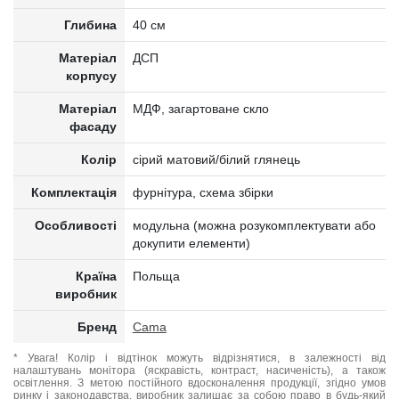
Глибина
40 см
Матеріал
ДСП
корпусу
Матеріал
МДФ, загартоване скло
фасаду
Колір
сірий матовий/білий глянець
Комплектація
фурнітура, схема збірки
Особливості
модульна (можна розукомплектувати або
докупити елементи)
Країна
Польща
виробник
Бренд
Cama
* Увага! Колір і відтінок можуть відрізнятися, в залежності від
налаштувань монітора (яскравість, контраст, насиченість), а також
освітлення. З метою постійного вдосконалення продукції, згідно умов
ринку і законодавства, виробник залишає за собою право в будь-який