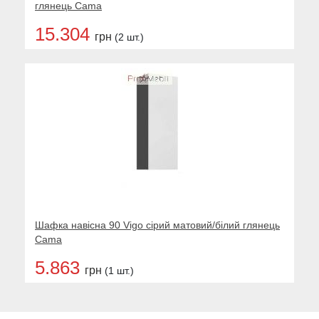
глянець Cama
15.304
грн
(2 шт.)
Шафка навісна 90 Vigo сірий матовий/білий глянець
Cama
5.863
грн
(1 шт.)