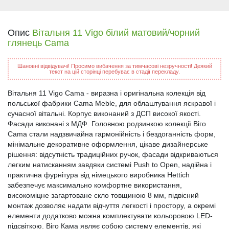
Опис
Вітальня 11 Vigo білий матовий/чорний
глянець Cama
Шановні відвідувачі! Просимо вибачення за тимчасові незручності! Деякий
текст на цій сторінці перебуває в стадії перекладу.
Вітальня 11 Vigo Cama - виразна і оригінальна колекція від
польської фабрики Cama Meble, для облаштування яскравої і
сучасної вітальні. Корпус виконаний з ДСП високої якості.
Фасади виконані з МДФ. Головною родзинкою колекції Віго
Cama стали надзвичайна гармонійність і бездоганність форм,
мінімальне декоративне оформлення, цікаве дизайнерське
рішення: відсутність традиційних ручок, фасади відкриваються
легким натисканням завдяки системі Push to Open, надійна і
практична фурнітура від німецького виробника Hettich
забезпечує максимально комфортне використання,
високоміцне загартоване скло товщиною 8 мм, підвісний
монтаж дозволяє надати відчуття легкості і простору, а окремі
елементи додатково можна комплектувати кольоровою LED-
підсвіткою. Віго Кама являє собою систему елементів, які