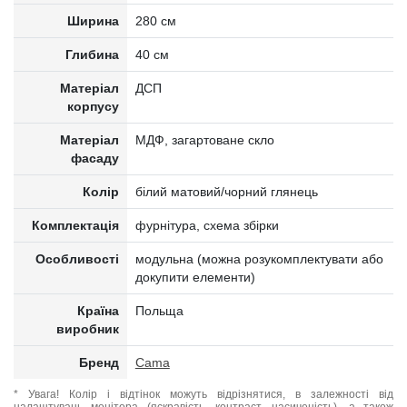
Ширина
280 см
Глибина
40 см
Матеріал
ДСП
корпусу
Матеріал
МДФ, загартоване скло
фасаду
Колір
білий матовий/чорний глянець
Комплектація
фурнітура, схема збірки
Особливості
модульна (можна розукомплектувати або
докупити елементи)
Країна
Польща
виробник
Бренд
Cama
* Увага! Колір і відтінок можуть відрізнятися, в залежності від
налаштувань монітора (яскравість, контраст, насиченість), а також