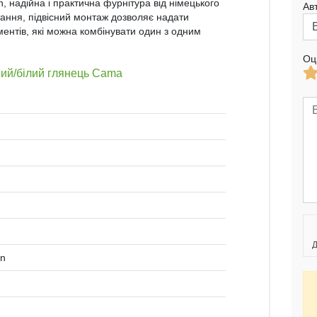
, надійна і практична фурнітура від німецького
Ав
ання, підвісний монтаж дозволяє надати
ментів, які можна комбінувати один з одним
Оц
вий/білий глянець Cama
Д
en