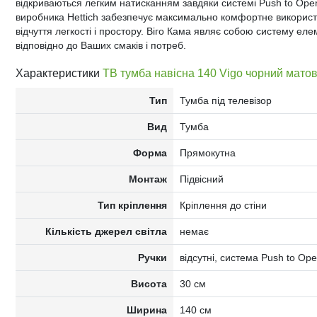
відкриваються легким натисканням завдяки системі Push to Open
виробника Hettich забезпечує максимально комфортне використ
відчуття легкості і простору. Віго Кама являє собою систему еле
відповідно до Ваших смаків і потреб.
Характеристики
ТВ тумба навісна 140 Vigo чорний мато
Тип
Тумба під телевізор
Вид
Тумба
Форма
Прямокутна
Монтаж
Підвісний
Тип кріплення
Кріплення до стіни
Кількість джерел світла
немає
Ручки
відсутні, система Push to Op
Висота
30 см
Ширина
140 см