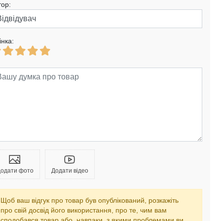
тор:
інка:
одати фото
Додати відео
Щоб ваш відгук про товар був опублікований, розкажіть
про свій досвід його використання, про те, чим вам
сподобався товар або, навпаки, з якими проблемами ви