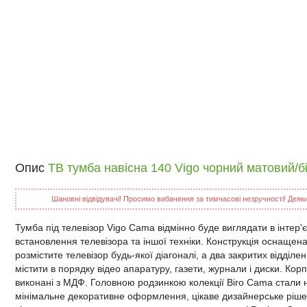
Опис
ТВ тумба навісна 140 Vigo чорний матовий/
Шановні відвідувачі! Просимо вибачення за тимчасові незручності! Деякий
Тумба під телевізор Vigo Cama відмінно буде виглядати в інтер'є
встановлення телевізора та іншої техніки. Конструкція оснащена
розмістите телевізор будь-якої діагоналі, а два закритих відді
містити в порядку відео апаратуру, газети, журнали і диски. Кор
виконані з МДФ. Головною родзинкою колекції Віго Cama стали н
мінімальне декоративне оформлення, цікаве дизайнерське рішен