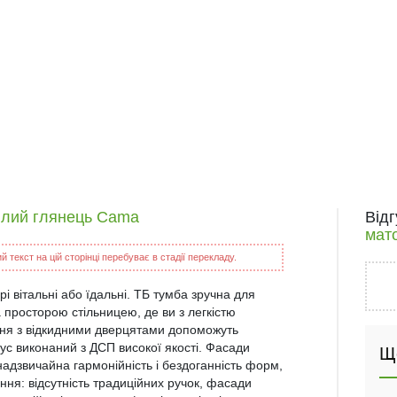
білий глянець Cama
Від
мат
 текст на цій сторінці перебуває в стадії перекладу.
рі вітальні або їдальні. ТБ тумба зручна для
 просторою стільницею, де ви з легкістю
лення з відкидними дверцятами допоможуть
пус виконаний з ДСП високої якості. Фасади
Щ
адзвичайна гармонійність і бездоганність форм,
ня: відсутність традиційних ручок, фасади