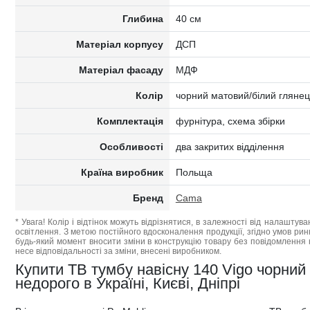
Глибина
40 см
Матеріал корпусу
ДСП
Матеріал фасаду
МДФ
Колір
чорний матовий/білий глянец
Комплектація
фурнітура, схема збірки
Особливості
два закритих відділення
Країна виробник
Польща
Бренд
Cama
* Увага! Колір і відтінок можуть відрізнятися, в залежності від налаштува
освітлення. З метою постійного вдосконалення продукції, згідно умов ри
будь-який момент вносити зміни в конструкцію товару без повідомлення 
несе відповідальності за зміни, внесені виробником.
Купити ТВ тумбу навісну 140 Vigo чорни
недорого в Україні, Києві, Дніпрі