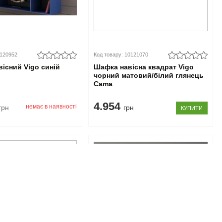
0120952
Код товару: 10121070
вісний Vigo синій
Шафка навісна квадрат Vigo
чорний матовий/білий глянець
Cama
4.954
немає в наявності
грн
грн
КУПИТИ