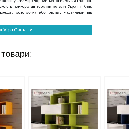
 навісну 140 Vigo чорний матовий/білий глянець
ою в найкоротші терміни по всій Україні, Київ,
 кредит, розстрочку або оплату частинами від
в Vigo Cama тут
 товари: