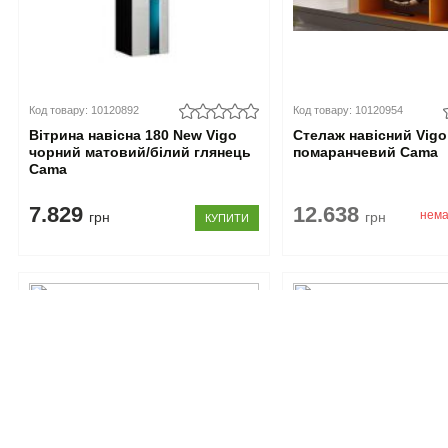
Код товару: 10120892
Код товару: 10120954
Вітрина навісна 180 New Vigo
Стелаж навісний Vigo
чорний матовий/білий глянець
помаранчевий Cama
Cama
7.829
12.638
нема
грн
грн
КУПИТИ