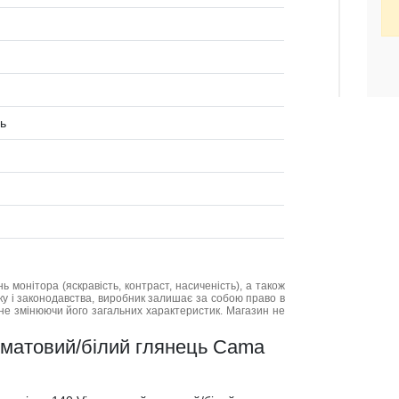
ь
нь монітора (яскравість, контраст, насиченість), а також
нку і законодавства, виробник залишає за собою право в
не змінюючи його загальних характеристик. Магазин не
й матовий/білий глянець Cama