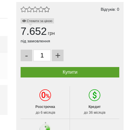
Відгуків: 0
Стежити за ціною
7.652
грн
під замовлення
-
+
і
Розстрочка
Кредит
до 6 місяців
до 36 місяців