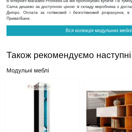
В інтернет-магазині ProMebli.ua ми пропонуємо купити ТВ тумбу
Cama дешево за доступною ціною зі складу виробника з доставк
Дніпро. Оплата за готівковий і безготівковий розрахунок, в
ПриватБанк.
Вся колекція модульних меблі
Також рекомендуємо наступні
Модульні меблі