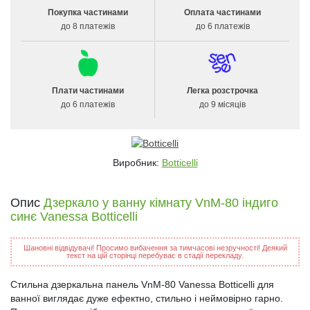
Покупка частинами
Оплата частинами
до 8 платежів
до 6 платежів
Плати частинами
Легка розстрочка
до 6 платежів
до 9 місяців
Виробник:
Botticelli
Опис
Дзеркало у ванну кімнату VnM-80 індиго
синє Vanessa Botticelli
Шановні відвідувачі! Просимо вибачення за тимчасові незручності! Деякий
текст на цій сторінці перебуває в стадії перекладу.
Стильна дзеркальна панель VnM-80 Vanessa Botticelli для
ванної виглядає дуже ефектно, стильно і неймовірно гарно.