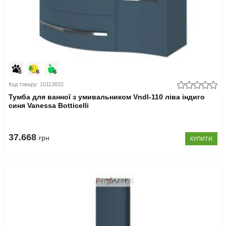
Код товару: 10113832
Тумба для ванної з умивальником Vndl-110 ліва індиго
синя Vanessa Botticelli
37.668
грн
КУПИТИ