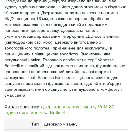
Продумане до дрібниць округле дзеркало для ванної має
чудову відбивну поверхню і з його допомогою можна візуально
збільшити простір. Дзеркальне полотно наклеєне на щит з
МДФ товщиною 16 мм, зовнішня поверхня оброблена -
матовою емаллю в кольорі індиго синій з подальшим
нанесенням прозорого лаку. Дзеркальна панель
укомплектована прихованим інтер'єрним LED-освітленням
(світлодіодною стрічкою). Дзеркало виготовлено з
вологостійкого полотна і призначене для експлуатації в
приміщеннях з підвищеною вологістю. Вмонтовані два
регульовані навіси. Головною особливістю серії Vanessa
Botticelli є: спокійний відтінок пастельних тонів; функціональне
наповнення і неперевершений дизайн; плавні форми і
заокруглені краї. Ванесса Боттічеллі - це легка свіжість для
шанувальників краси і функціональності, вдалий інтер'єр для
ванної кімнати, який об'єднує почуття душевного комфорту і
смак свята.
Характеристики
Дзеркало у ванну кімнату VnM-80
індиго синє Vanessa Botticelli
Тип
Дзеркало у ванну