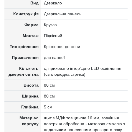
Вид
Дзеркало
Конструкція
Дзеркальна панель
Форма
Кругла
Монтаж
Підвісний
Тип кріплення
Кріплення до стіни
Призначення
для ванної
Кількість
є, приховане інтер’єрне LED-освітлення
джерел світла
(світлодіодна стрічка)
Висота
80 см
Ширина
80 см
Глибина
5 см
Матеріал
щит з МДФ товщиною 16 мм, зовнішня
корпусу
поверхня оброблена - матовою емаллю з
подальшим нанесенням прозорого лаку