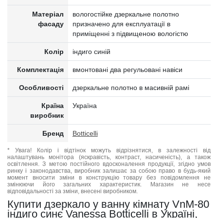
Матеріал
вологостійке дзеркальне полотно
фасаду
призначено для експлуатації в
приміщенні з підвищеною вологістю
Колір
індиго синій
Комплектація
вмонтовані два регульовані навіси
Особливості
дзеркальне полотно в масивній рамі
Країна
Україна
виробник
Бренд
Botticelli
* Увага! Колір і відтінок можуть відрізнятися, в залежності від
налаштувань монітора (яскравість, контраст, насиченість), а також
освітлення. З метою постійного вдосконалення продукції, згідно умов
ринку і законодавства, виробник залишає за собою право в будь-який
момент вносити зміни в конструкцію товару без повідомлення не
змінюючи його загальних характеристик. Магазин не несе
відповідальності за зміни, внесені виробником.
Купити дзеркало у ванну кімнату VnM-80
індиго синє Vanessa Botticelli в Україні,