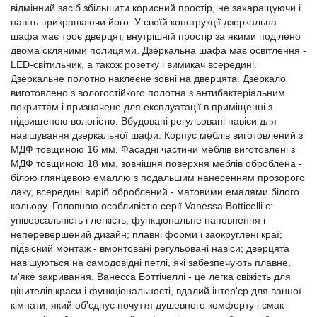
відмінний засіб збільшити корисний простір, не захаращуючи і
навіть прикрашаючи його. У своїй конструкції дзеркальна
шафа має троє дверцят, внутрішній простір за якими поділено
двома скляними полицями. Дзеркальна шафа має освітлення -
LED-світильник, а також розетку і вимикач всередині.
Дзеркальне полотно наклеєне зовні на дверцята. Дзеркало
виготовлено з вологостійкого полотна з антибактеріальним
покриттям і призначене для експлуатації в приміщенні з
підвищеною вологістю. Вбудовані регульовані навіси для
навішування дзеркальної шафи. Корпус меблів виготовлений з
МДФ товщиною 16 мм. Фасадні частини меблів виготовлені з
МДФ товщиною 18 мм, зовнішня поверхня меблів оброблена -
білою глянцевою емаллю з подальшим нанесенням прозорого
лаку, всередині виріб оброблений - матовими емалями білого
кольору. Головною особливістю серії Vanessa Botticelli є:
універсальність і легкість; функціональне наповнення і
неперевершений дизайн; плавні форми і заокруглені краї;
підвісний монтаж - вмонтовані регульовані навіси; дверцята
навішуються на самодовідні петлі, які забезпечують плавне,
м'яке закривання. Ванесса Боттічеллі - це легка свіжість для
цінителів краси і функціональності, вдалий інтер'єр для ванної
кімнати, який об'єднує почуття душевного комфорту і смак