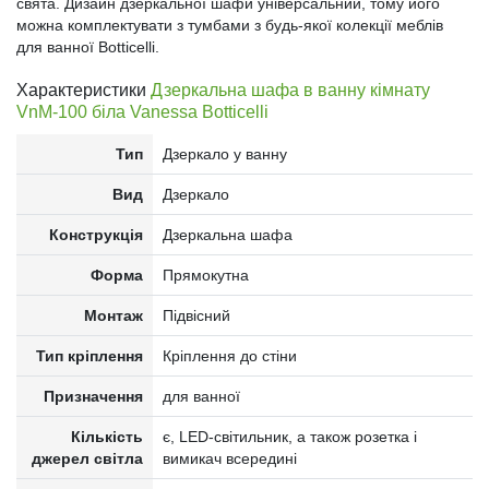
свята. Дизайн дзеркальної шафи універсальний, тому його
можна комплектувати з тумбами з будь-якої колекції меблів
для ванної Botticelli.
Характеристики
Дзеркальна шафа в ванну кімнату
VnM-100 біла Vanessa Botticelli
Тип
Дзеркало у ванну
Вид
Дзеркало
Конструкція
Дзеркальна шафа
Форма
Прямокутна
Монтаж
Підвісний
Тип кріплення
Кріплення до стіни
Призначення
для ванної
Кількість
є, LED-світильник, а також розетка і
джерел світла
вимикач всередині