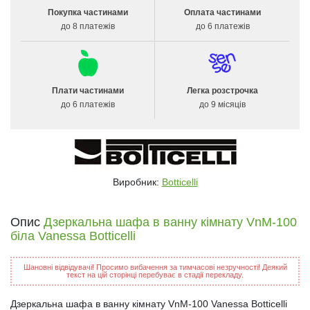
Покупка частинами
Оплата частинами
до 8 платежів
до 6 платежів
Плати частинами
Легка розстрочка
до 6 платежів
до 9 місяців
Виробник:
Botticelli
Опис
Дзеркальна шафа в ванну кімнату VnM-100
біла Vanessa Botticelli
Шановні відвідувачі! Просимо вибачення за тимчасові незручності! Деякий
текст на цій сторінці перебуває в стадії перекладу.
Дзеркальна шафа в ванну кімнату VnM-100 Vanessa Botticelli