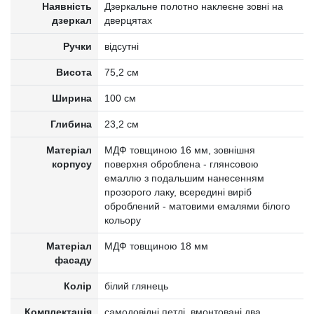
Наявність
Дзеркальне полотно наклеєне зовні на
дзеркал
дверцятах
Ручки
відсутні
Висота
75,2 см
Ширина
100 см
Глибина
23,2 см
Матеріал
МДФ товщиною 16 мм, зовнішня
корпусу
поверхня оброблена - глянсовою
емаллю з подальшим нанесенням
прозорого лаку, всередині виріб
оброблений - матовими емалями білого
кольору
Матеріал
МДФ товщиною 18 мм
фасаду
Колір
білий глянець
Комплектація
самодовідні петлі, вмонтовані два