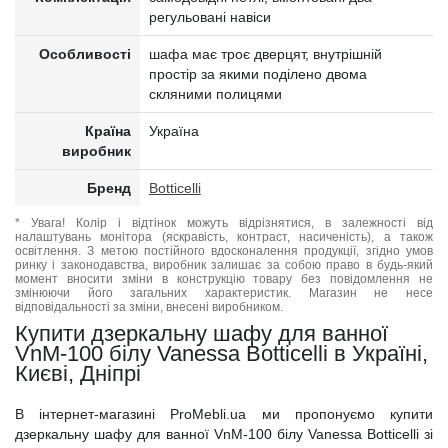
регульовані навіси
Особливості
шафа має троє дверцят, внутрішній
простір за якими поділено двома
скляними полицями
Країна
Україна
виробник
Бренд
Botticelli
* Увага! Колір і відтінок можуть відрізнятися, в залежності від
налаштувань монітора (яскравість, контраст, насиченість), а також
освітлення. З метою постійного вдосконалення продукції, згідно умов
ринку і законодавства, виробник залишає за собою право в будь-який
момент вносити зміни в конструкцію товару без повідомлення не
змінюючи його загальних характеристик. Магазин не несе
відповідальності за зміни, внесені виробником.
Купити дзеркальну шафу для ванної
VnM-100 білу Vanessa Botticelli в Україні,
Києві, Дніпрі
В інтернет-магазині ProMebli.ua ми пропонуємо купити
дзеркальну шафу для ванної VnM-100 білу Vanessa Botticelli зі