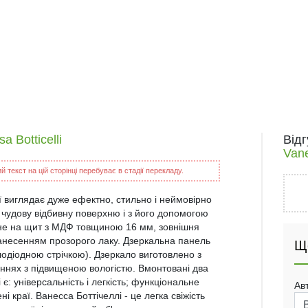
 Botticelli
Від
Vane
 текст на цій сторінці перебуває в стадії перекладу.
ї виглядає дуже ефектно, стильно і неймовірно
 чудову відбивну поверхню і з його допомогою
єне на щит з МДФ товщиною 16 мм, зовнішня
несенням прозорого лаку. Дзеркальна панель
Щ
одіодною стрічкою). Дзеркало виготовлено з
еннях з підвищеною вологістю. Вмонтовані два
 є: універсальність і легкість; функціональне
Ав
 краї. Ванесса Боттічеллі - це легка свіжість