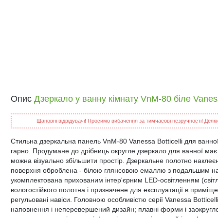
Опис
Дзеркало у ванну кімнату VnM-80 біле Vanessa
Шановні відвідувачі! Просимо вибачення за тимчасові незручності! Деякий
Стильна дзеркальна панель VnM-80 Vanessa Botticelli для ванно
гарно. Продумане до дрібниць округле дзеркало для ванної має
можна візуально збільшити простір. Дзеркальне полотно накле
поверхня оброблена - білою глянсовою емаллю з подальшим на
укомплектована прихованим інтер'єрним LED-освітленням (світл
вологостійкого полотна і призначене для експлуатації в приміщ
регульовані навіси. Головною особливістю серії Vanessa Botticelli
наповнення і неперевершений дизайн; плавні форми і заокруглені