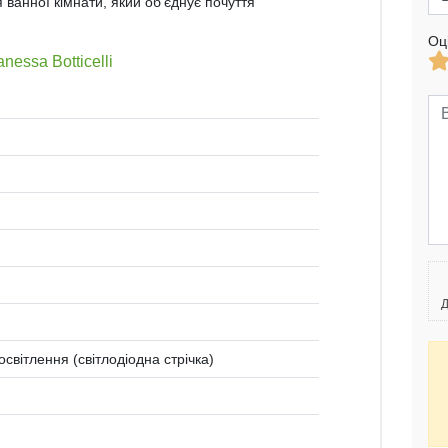
 ванної кімнати, який об'єднує почуття
Оц
essa Botticelli
Д
світлення (світлодіодна стрічка)