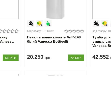
Код товару: 10113992
Код товару: 1
анну
Пенал в ванну кімнату VnP-140
Тумба для 
 Vanessa
білий Vanessa Botticelli
умивальни
Vanessa Bot
20.250
42.552
грн
КУПИТИ
КУПИТИ