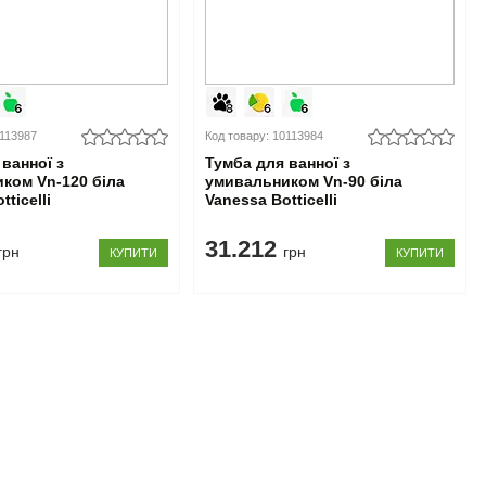
0113987
Код товару: 10113984
ванної з
Тумба для ванної з
ком Vn-120 біла
умивальником Vn-90 біла
ticelli
Vanessa Botticelli
31.212
грн
грн
КУПИТИ
КУПИТИ