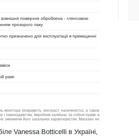
зовнішня поверхня оброблена - глянсовою
нням прозорого лаку
отно призначено для експлуатації в приміщенні
авіси
ій рамі
нь монітора (яскравість, контраст, насиченість), а також
нку і законодавства, виробник залишає за собою право в
не змінюючи його загальних характеристик. Магазин не
ле Vanessa Botticelli в Україні,