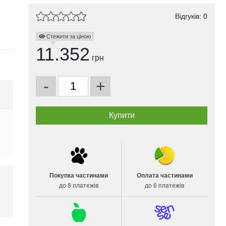
Відгуків: 0
Стежити за ціною
11.352
грн
-
+
Покупка частинами
Оплата частинами
до 8 платежів
до 6 платежів
і