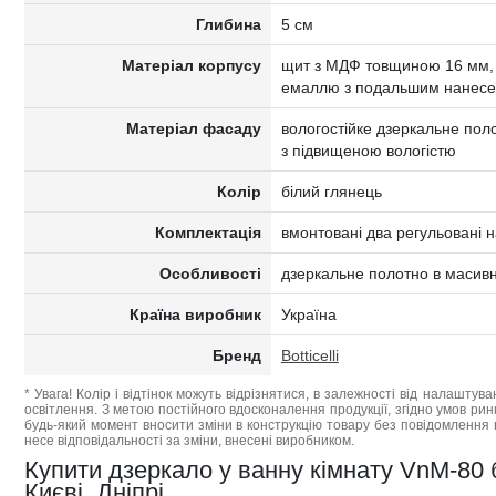
Глибина
5 см
Матеріал корпусу
щит з МДФ товщиною 16 мм, 
емаллю з подальшим нанесе
Матеріал фасаду
вологостійке дзеркальне пол
з підвищеною вологістю
Колір
білий глянець
Комплектація
вмонтовані два регульовані н
Особливості
дзеркальне полотно в масивн
Країна виробник
Україна
Бренд
Botticelli
* Увага! Колір і відтінок можуть відрізнятися, в залежності від налаштува
освітлення. З метою постійного вдосконалення продукції, згідно умов ри
будь-який момент вносити зміни в конструкцію товару без повідомлення 
несе відповідальності за зміни, внесені виробником.
Купити дзеркало у ванну кімнату VnM-80 бі
Києві, Дніпрі