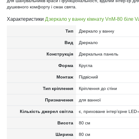
для шанувальників краси і функціональності, вдалий інтер'єр для
душевного комфорту і смак свята.
Характеристики
Дзеркало у ванну кімнату VnM-80 біле Van
Тип
Дзеркало у ванну
Вид
Дзеркало
Конструкція
Дзеркальна панель
Форма
Кругла
Монтаж
Підвісний
Тип кріплення
Кріплення до стіни
Призначення
для ванної
Кількість джерел світла
є, приховане інтер’єрне LED-о
Висота
80 см
Ширина
80 см