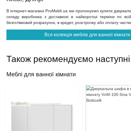
В інтернет-магазині ProMebli.ua ми пропонуємо купити дзеркало у
складу виробника з доставкою в найкоротші терміни по всій 
безготівковий розрахунок, в кредит, розстрочку або оплату част
Вся колекція меблів для ванної кімнати V
Також рекомендуємо наступні
Меблі для ванної кімнати